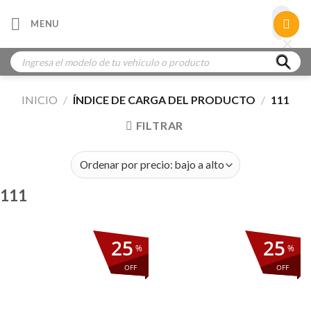
Skip
×
MENU
to
×
×
content
Búsqueda
de
productos
INICIO
/
ÍNDICE DE CARGA DEL PRODUCTO
/
111
FILTRAR
111
25
25
%
%
OFF
OFF