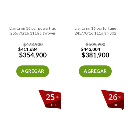
llanta rin 16 pcr powertrac
llanta rin 16 pcr fortune
255/70r16 111h cityrover
245/70r16 111s fsr-302
$
473,900
$
509,900
$
411,684
$
443,004
$
354,900
$
381,900
AGREGAR
AGREGAR
25
26
%
%
OFF
OFF