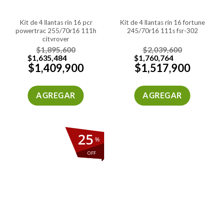
kit de 4 llantas rin 16 pcr
kit de 4 llantas rin 16 fortune
powertrac 255/70r16 111h
245/70r16 111s fsr-302
cityrover
$
1,895,600
$
2,039,600
$
1,635,484
$
1,760,764
$
1,409,900
$
1,517,900
AGREGAR
AGREGAR
25
%
OFF