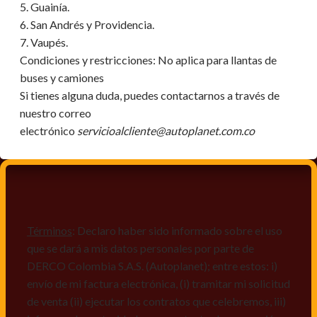
5. Guainía.
6. San Andrés y Providencia.
7. Vaupés.
Condiciones y restricciones:
No aplica para llantas de
buses y camiones
Si tienes alguna duda, puedes contactarnos a través de
nuestro correo
electrónico
servicioalcliente@autoplanet.com.co
Términos
: Declaro haber sido informado sobre el uso
que se dará a mis datos personales por parte de
DERCO Colombia S.A.S. (Autoplanet); entre estos: i)
envío de mi factura electrónica, (i) tramitar mi solicitud
de venta (ii) ejecutar los contratos que celebremos, iii)