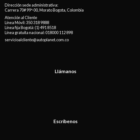
Dirección sede administrativa:
Carrera 70# 99ª-00, Morato Bogota, Colombia
Atención al Cliente
Línea Móvil:
350 318 9888
Línea fija Bogotá:
(1) 491 8518
Línea gratuita nacional:
018000 112 898
servicioalcliente@autoplanet.com.co
Llámanos
Escríbenos