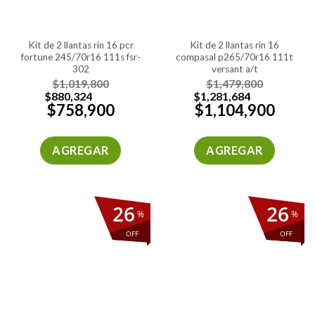
kit de 2 llantas rin 16 pcr
kit de 2 llantas rin 16
fortune 245/70r16 111s fsr-
compasal p265/70r16 111t
302
versant a/t
$
1,019,800
$
1,479,800
$
880,324
$
1,281,684
$
758,900
$
1,104,900
AGREGAR
AGREGAR
26
26
%
%
OFF
OFF