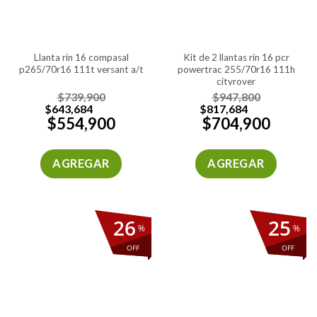
llanta rin 16 compasal
kit de 2 llantas rin 16 pcr
p265/70r16 111t versant a/t
powertrac 255/70r16 111h
cityrover
$
739,900
$
947,800
$
643,684
$
817,684
$
554,900
$
704,900
AGREGAR
AGREGAR
26
25
%
%
OFF
OFF