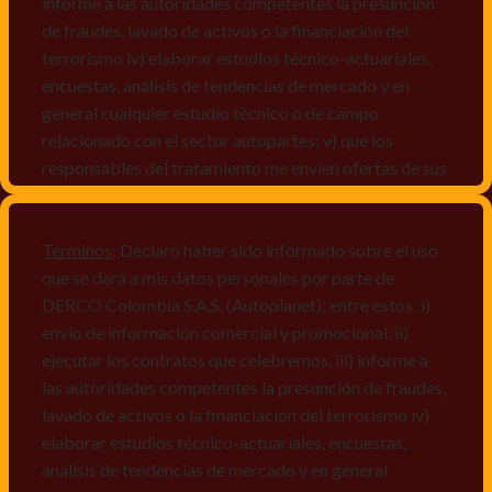
informe a las autoridades competentes la presunción
de fraudes, lavado de activos o la financiación del
terrorismo iv) elaborar estudios técnico-actuariales,
encuestas, análisis de tendencias de mercado y en
general cualquier estudio técnico o de campo
relacionado con el sector autopartes; v) que los
responsables del tratamiento me envíen ofertas de sus
productos y/o servicios, o comunicaciones
comerciales de cualquier clase relacionadas con los
mismos, vi) crear bases de datos de acuerdo a las
Términos
: Declaro haber sido informado sobre el uso
características y perfiles de los titulares de Datos
que se dará a mis datos personales por parte de
Personales, v) encuestas de satisfacción, vi) reportes
DERCO Colombia S.A.S. (Autoplanet); entre estos: i)
recall.
envío de información comercial y promocional, ii)
ejecutar los contratos que celebremos, iii) informe a
Declaro que puedo acceder a la política de protección
las autoridades competentes la presunción de fraudes,
de datos personales de Derco en la
lavado de activos o la financiación del terrorismo iv)
dirección
www.autoplanet.com.co
, igualmente,
elaborar estudios técnico-actuariales, encuestas,
manifiesto que he sido informado sobre mis derechos
análisis de tendencias de mercado y en general