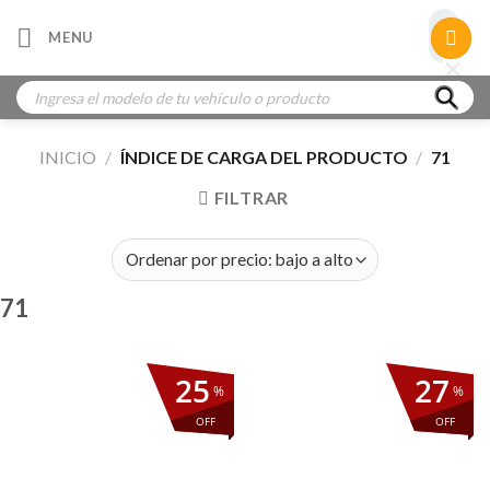
Skip
×
MENU
to
×
×
content
Búsqueda
de
productos
INICIO
/
ÍNDICE DE CARGA DEL PRODUCTO
/
71
FILTRAR
71
25
27
%
%
OFF
OFF