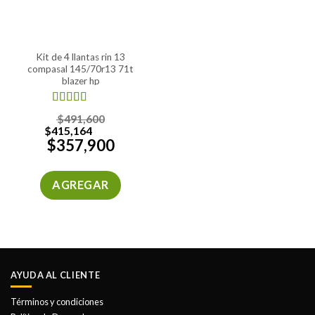
kit de 4 llantas rin 13
compasal 145/70r13 71t
blazer hp
Valorado
$
491,600
en
4.00
$
415,164
de 5
$
357,900
AGREGAR
AYUDA AL CLIENTE
Términos y condiciones