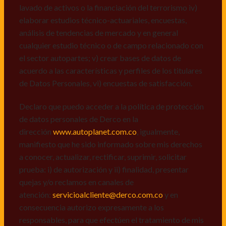
de datos personales de Derco en la
lavado de activos o la financiación del terrorismo iv)
dirección
www.autoplanet.com.co
, igualmente,
elaborar estudios técnico-actuariales, encuestas,
manifiesto que he sido informado sobre mis derechos
análisis de tendencias de mercado y en general
a conocer, actualizar, rectificar, suprimir, solicitar
cualquier estudio técnico o de campo relacionado con
prueba: i) de autorización y ii) finalidad, presentar
el sector autopartes; v) crear bases de datos de
quejas y/o reclamos en canales de
acuerdo a las características y perfiles de los titulares
atención:
servicioalcliente@derco.com.co
y en
de Datos Personales, vi) encuestas de satisfacción.
consecuencia autorizo expresamente a los
responsables, para que efectúen el tratamiento de mis
Declaro que puedo acceder a la política de protección
datos conforme lo expuesto.
de datos personales de Derco en la
dirección
www.autoplanet.com.co
, igualmente,
manifiesto que he sido informado sobre mis derechos
a conocer, actualizar, rectificar, suprimir, solicitar
prueba: i) de autorización y ii) finalidad, presentar
quejas y/o reclamos en canales de
atención:
servicioalcliente@derco.com.co
y en
consecuencia autorizo expresamente a los
responsables, para que efectúen el tratamiento de mis