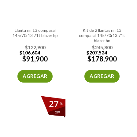
llanta rin 13 compasal
kit de 2 llantas rin 13
145/70r13 71t blazer hp
compasal 145/70r13 71t
blazer hp
$
122,900
$
245,800
$
106,604
$
207,524
$
91,900
$
178,900
AGREGAR
AGREGAR
27
%
OFF