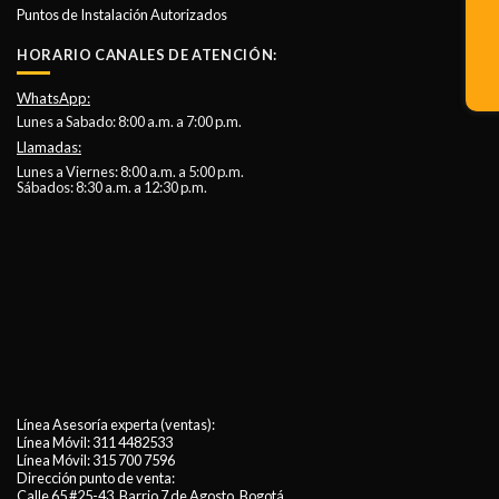
Puntos de Instalación Autorizados
HORARIO CANALES DE ATENCIÓN:
WhatsApp:
Lunes a Sabado: 8:00 a.m. a 7:00 p.m.
Llamadas:
Lunes a Viernes: 8:00 a.m. a 5:00 p.m.
Sábados: 8:30 a.m. a 12:30 p.m.
Línea Asesoría experta (ventas):
Línea Móvil:
311 4482533
Línea Móvil:
315 700 7596
Dirección punto de venta:
Calle 65 #25-43, Barrio 7 de Agosto, Bogotá.