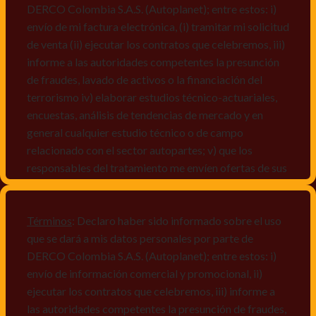
DERCO Colombia S.A.S. (Autoplanet); entre estos: i)
envío de mi factura electrónica, (i) tramitar mi solicitud
de venta (ii) ejecutar los contratos que celebremos, iii)
informe a las autoridades competentes la presunción
de fraudes, lavado de activos o la financiación del
terrorismo iv) elaborar estudios técnico-actuariales,
encuestas, análisis de tendencias de mercado y en
general cualquier estudio técnico o de campo
relacionado con el sector autopartes; v) que los
responsables del tratamiento me envíen ofertas de sus
productos y/o servicios, o comunicaciones
comerciales de cualquier clase relacionadas con los
mismos, vi) crear bases de datos de acuerdo a las
Términos
: Declaro haber sido informado sobre el uso
características y perfiles de los titulares de Datos
que se dará a mis datos personales por parte de
Personales, v) encuestas de satisfacción, vi) reportes
DERCO Colombia S.A.S. (Autoplanet); entre estos: i)
recall.
envío de información comercial y promocional, ii)
ejecutar los contratos que celebremos, iii) informe a
Declaro que puedo acceder a la política de protección
las autoridades competentes la presunción de fraudes,