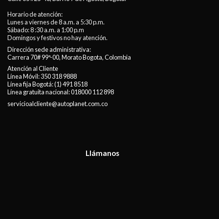
Horario de atención:
Lunes a viernes de 8 a.m. a 5:30 p.m.
Sábado: 8 :30 a.m. a 1:00 p.m
Domingos y festivos no hay atención.
Dirección sede administrativa:
Carrera 70# 99ª-00, Morato Bogota, Colombia
Atención al Cliente
Línea Móvil:
350 318 9888
Línea fija Bogotá:
(1) 491 8518
Línea gratuita nacional:
018000 112 898
servicioalcliente@autoplanet.com.co
Llámanos