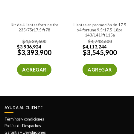
kit de 4 llantas fortune tbr
llantas en promoción rin 17.5
235/75r17.5 ft78
x4 fortune 9.5r17.5-18pr
143/141j ft115a
$
4,539,600
$
4,743,600
$
3,936,924
$
4,113,244
$
3,393,900
$
3,545,900
AGREGAR
AGREGAR
AYUDA AL CLIENTE
Términos y condiciones
Política de Despachos
Garantía y Devoluciones