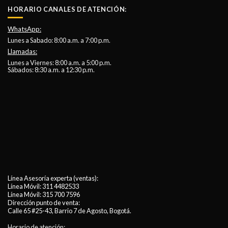
HORARIO CANALES DE ATENCIÓN:
WhatsApp:
Lunes a Sabado: 8:00 a.m. a 7:00 p.m.
Llamadas:
Lunes a Viernes: 8:00 a.m. a 5:00 p.m.
Sábados: 8:30 a.m. a 12:30 p.m.
Línea Asesoría experta (ventas):
Línea Móvil:
311 4482533
Línea Móvil:
315 700 7596
Dirección punto de venta:
Calle 65 #25-43, Barrio 7 de Agosto, Bogotá.
Horario de atención: