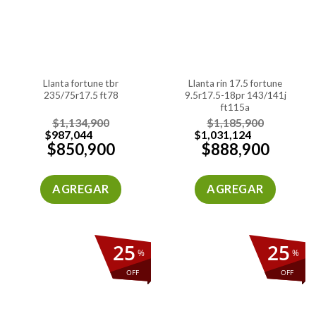
llanta fortune tbr
llanta rin 17.5 fortune
235/75r17.5 ft78
9.5r17.5-18pr 143/141j
ft115a
$
1,134,900
$
1,185,900
$
987,044
$
1,031,124
$
850,900
$
888,900
AGREGAR
AGREGAR
25
25
%
%
OFF
OFF