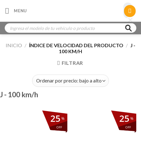
Skip
×
MENU
to
×
×
content
Búsqueda
de
productos
INICIO
/
ÍNDICE DE VELOCIDAD DEL PRODUCTO
/
J -
100 KM/H
FILTRAR
J - 100 km/h
25
25
%
%
OFF
OFF