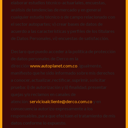
dirección
www.autoplanet.com.co
, igualmente,
elaborar estudios técnico-actuariales, encuestas,
manifiesto que he sido informado sobre mis derechos
análisis de tendencias de mercado y en general
a conocer, actualizar, rectificar, suprimir, solicitar
cualquier estudio técnico o de campo relacionado con
prueba: i) de autorización y ii) finalidad, presentar
el sector autopartes; v) crear bases de datos de
quejas y/o reclamos en canales de
acuerdo a las características y perfiles de los titulares
atención:
servicioalcliente@derco.com.co
y en
de Datos Personales, vi) encuestas de satisfacción.
consecuencia autorizo expresamente a los
responsables, para que efectúen el tratamiento de mis
Declaro que puedo acceder a la política de protección
datos conforme lo expuesto.
de datos personales de Derco en la
dirección
www.autoplanet.com.co
, igualmente,
manifiesto que he sido informado sobre mis derechos
a conocer, actualizar, rectificar, suprimir, solicitar
prueba: i) de autorización y ii) finalidad, presentar
quejas y/o reclamos en canales de
atención:
servicioalcliente@derco.com.co
y en
consecuencia autorizo expresamente a los
responsables, para que efectúen el tratamiento de mis
datos conforme lo expuesto.