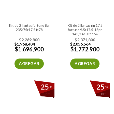
kit de 2 llantas fortune tbr
kit de 2 llantas rin 17.5
235/75r17.5 ft78
fortune 9.5r17.5-18pr
143/141j ft115a
$
2,269,800
$
2,371,800
$
1,968,404
$
2,056,564
$
1,696,900
$
1,772,900
AGREGAR
AGREGAR
25
25
%
%
OFF
OFF