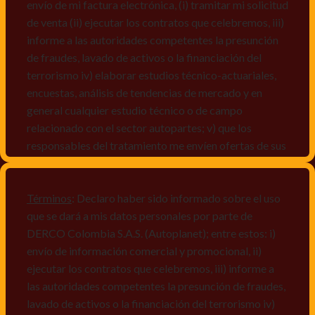
envío de mi factura electrónica, (i) tramitar mi solicitud
de venta (ii) ejecutar los contratos que celebremos, iii)
informe a las autoridades competentes la presunción
de fraudes, lavado de activos o la financiación del
terrorismo iv) elaborar estudios técnico-actuariales,
encuestas, análisis de tendencias de mercado y en
general cualquier estudio técnico o de campo
relacionado con el sector autopartes; v) que los
responsables del tratamiento me envíen ofertas de sus
productos y/o servicios, o comunicaciones
comerciales de cualquier clase relacionadas con los
mismos, vi) crear bases de datos de acuerdo a las
Términos
: Declaro haber sido informado sobre el uso
características y perfiles de los titulares de Datos
que se dará a mis datos personales por parte de
Personales, v) encuestas de satisfacción, vi) reportes
DERCO Colombia S.A.S. (Autoplanet); entre estos: i)
recall.
envío de información comercial y promocional, ii)
ejecutar los contratos que celebremos, iii) informe a
Declaro que puedo acceder a la política de protección
las autoridades competentes la presunción de fraudes,
de datos personales de Derco en la
lavado de activos o la financiación del terrorismo iv)