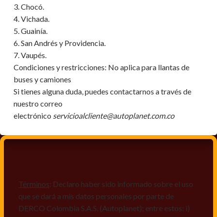
3. Chocó.
4. Vichada.
5. Guainía.
6. San Andrés y Providencia.
7. Vaupés.
Condiciones y restricciones:
No aplica para llantas de
buses y camiones
Si tienes alguna duda, puedes contactarnos a través de
nuestro correo
electrónico
servicioalcliente@autoplanet.com.co
Términos
: Declaro haber sido informado sobre el uso
que se dará a mis datos personales por parte de
DERCO Colombia S.A.S. (Autoplanet); entre estos: i)