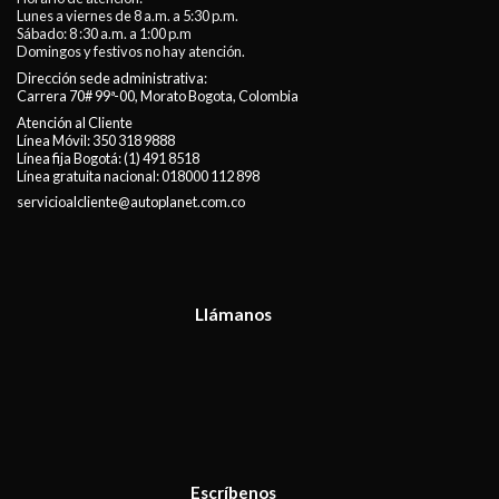
Lunes a viernes de 8 a.m. a 5:30 p.m.
Sábado: 8 :30 a.m. a 1:00 p.m
Domingos y festivos no hay atención.
Dirección sede administrativa:
Carrera 70# 99ª-00, Morato Bogota, Colombia
Atención al Cliente
Línea Móvil:
350 318 9888
Línea fija Bogotá:
(1) 491 8518
Línea gratuita nacional:
018000 112 898
servicioalcliente@autoplanet.com.co
Llámanos
Escríbenos