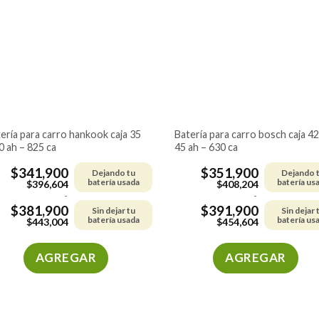
Las
Las
opciones
opciones
se
se
pueden
pueden
elegir
elegir
en
en
la
la
página
página
de
de
batería para carro bosch caja 42 –
0 ah – 825 ca
45 ah – 630 ca
producto
producto
$
341,900
$
351,900
Dejando tu
Dejando 
batería usada
batería us
$
396,604
$
408,204
-
-
$
381,900
$
391,900
Sin dejar tu
Sin dejar 
batería usada
batería us
$
443,004
$
454,604
AGREGAR
AGREGAR
Este
Este
producto
producto
tiene
tiene