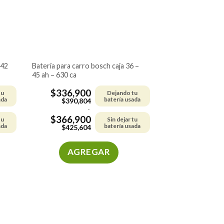
pueden
elegir
en
la
página
de
batería para carro bosch caja 36 –
45 ah – 630 ca
producto
$
336,900
tu
Dejando tu
ada
batería usada
$
390,804
-
$
366,900
tu
Sin dejar tu
ada
batería usada
$
425,604
AGREGAR
Este
producto
tiene
múltiples
variantes.