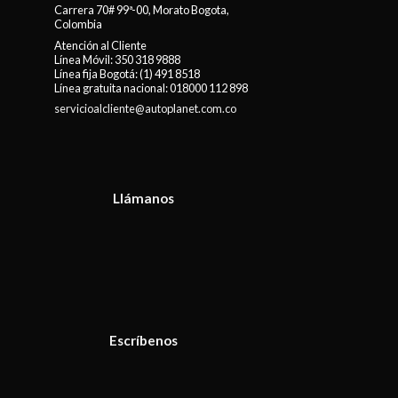
Carrera 70# 99ª-00, Morato Bogota,
Colombia
Atención al Cliente
Línea Móvil:
350 318 9888
Línea fija Bogotá:
(1) 491 8518
Línea gratuita nacional:
018000 112 898
servicioalcliente@autoplanet.com.co
Llámanos
Escríbenos