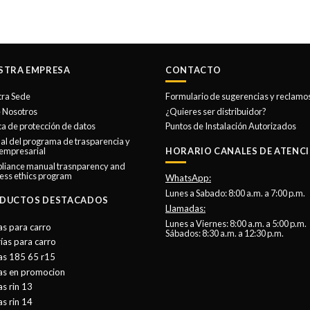
Este
Este
producto
producto
tiene
tiene
múltiples
múltiples
variantes.
variantes.
STRA EMPRESA
CONTACTO
Las
Las
tra Sede
Formulario de sugerencias y reclamo
opciones
opciones
 Nosotros
¿Quieres ser distribuidor?
se
se
ica de protección de datos
Puntos de Instalación Autorizados
pueden
pueden
l del programa de trasparencia y
elegir
elegir
 empresarial
HORARIO CANALES DE ATENCI
en
en
liance manual trasnparency and
ess ethics program
la
la
WhatsApp:
Lunes a Sabado: 8:00 a.m. a 7:00 p.m.
página
página
DUCTOS DESTACADOS
Llamadas:
de
de
Lunes a Viernes: 8:00 a.m. a 5:00 p.m.
producto
producto
as para carro
Sábados: 8:30 a.m. a 12:30 p.m.
ías para carro
as 185 65 r15
tas en promocion
as rin 13
as rin 14