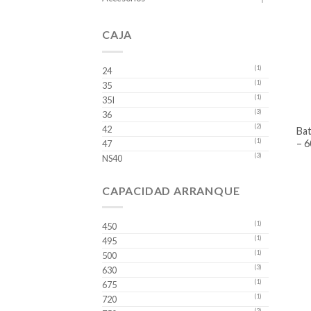
CAJA
(1)
24
(1)
35
(1)
35I
(3)
36
(2)
42
batería para carro hankook caja 35
(1)
– 6
47
(3)
NS40
CAPACIDAD ARRANQUE
(1)
450
(1)
495
(1)
500
(3)
630
(1)
675
(1)
720
(2)