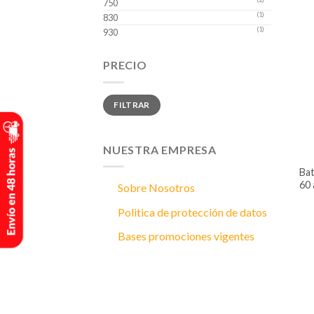
750
(1)
830
(1)
930
PRECIO
Precio
Precio
FILTRAR
mínimo
máximo
NUESTRA EMPRESA
batería para carro bosch caja 35 –
60 
Sobre Nosotros
Politica de protección de datos
Bases promociones vigentes