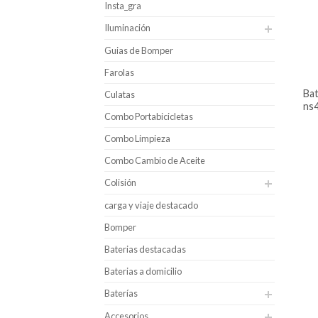
Insta_gra
Iluminación
Guias de Bomper
Farolas
batería para carro hankook caja
Culatas
ns4
Combo Portabicicletas
Combo Limpieza
Combo Cambio de Aceite
Colisión
carga y viaje destacado
Bomper
Baterias destacadas
Baterias a domicilio
Baterías
Accesorios