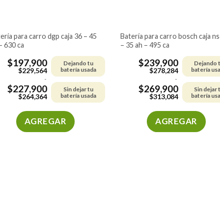
batería para carro bosch caja ns40
– 630 ca
– 35 ah – 495 ca
$
197,900
$
239,900
Dejando tu
Dejando 
batería usada
batería us
$
229,564
$
278,284
-
-
$
227,900
$
269,900
Sin dejar tu
Sin dejar 
batería usada
batería us
$
264,364
$
313,084
AGREGAR
AGREGAR
Este
Este
producto
producto
tiene
tiene
múltiples
múltiples
variantes.
variantes.
Las
Las
opciones
opciones
se
se