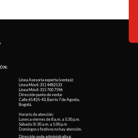
Este
producto
tiene
múltiples
variantes.
Las
s
opciones
se
pueden
elegir
ÓN:
en
la
Línea Asesoría experta (ventas):
Línea Móvil:
311 4482533
página
Línea Móvil:
315 700 7596
de
Dirección punto de venta:
Calle 65 #25-43, Barrio 7 de Agosto,
producto
Bogotá.
Horario de atención:
Lunes a viernes de 8 a.m. a 5:30 p.m.
Sábado: 8 :30 a.m. a 1:00 p.m
Domingos y festivos no hay atención.
Dirección sede administrativa: