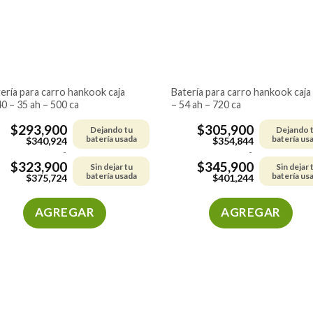
pueden
pueden
elegir
elegir
en
en
la
la
página
página
de
de
batería para carro hankook caja 42
0 – 35 ah – 500 ca
– 54 ah – 720 ca
producto
producto
$
293,900
$
305,900
Dejando tu
Dejando 
batería usada
batería us
$
340,924
$
354,844
-
-
$
323,900
$
345,900
Sin dejar tu
Sin dejar 
batería usada
batería us
$
375,724
$
401,244
AGREGAR
AGREGAR
Este
Este
producto
producto
tiene
tiene
múltiples
múltiples
variantes.
variantes.