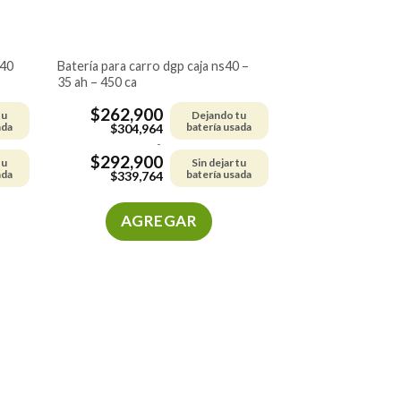
batería para carro dgp caja ns40 –
35 ah – 450 ca
$
262,900
tu
Dejando tu
ada
batería usada
$
304,964
-
$
292,900
tu
Sin dejar tu
ada
batería usada
$
339,764
AGREGAR
Este
producto
tiene
múltiples
variantes.
Las
opciones
se