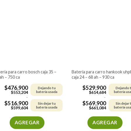
múltiples
múltiples
variantes.
variantes.
Las
Las
opciones
opciones
se
se
pueden
pueden
elegir
elegir
en
en
la
la
página
página
de
de
batería para carro hankook uhpb
ah – 750 ca
caja 24 – 68 ah – 930 ca
producto
producto
$
476,900
$
529,900
Dejando tu
Dejando 
batería usada
batería us
$
553,204
$
614,684
-
-
$
516,900
$
569,900
Sin dejar tu
Sin dejar 
batería usada
batería us
$
599,604
$
661,084
AGREGAR
AGREGAR