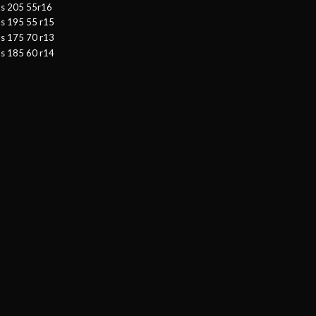
as 205 55r16
as 195 55 r15
as 175 70 r13
as 185 60 r14