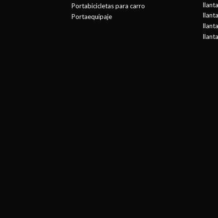
llant
Portabicicletas para carro
llant
Portaequipaje
llant
llant