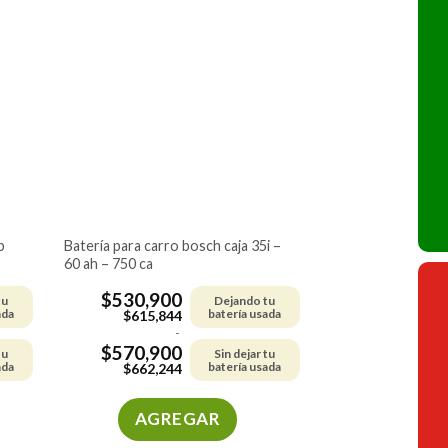
múltiples
variantes.
Las
opciones
se
pueden
elegir
en
la
página
de
batería para carro bosch caja 35i –
60 ah – 750 ca
producto
$
530,900
tu
Dejando tu
ada
batería usada
$
615,844
-
$
570,900
tu
Sin dejar tu
ada
batería usada
$
662,244
AGREGAR