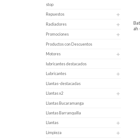
stop
Repuestos
batería para carro dgp caja 36 – 45
Radiadores
ah 
Promociones
Productos con Descuentos
Motores
lubricantes destacados
Lubricantes
Llantas-destacadas
Llantas x2
Llantas Bucaramanga
Llantas Barranquilla
Llantas
Limpieza