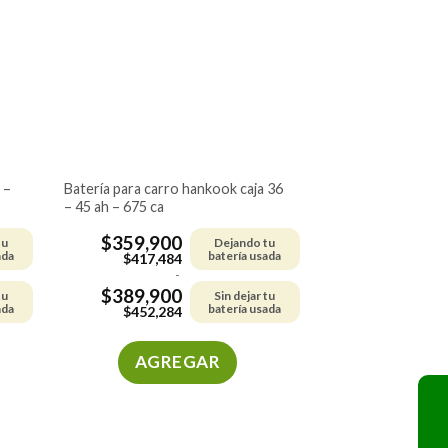
Las
opciones
se
pueden
elegir
en
la
página
de
batería para carro hankook caja 36
– 45 ah – 675 ca
producto
$
359,900
tu
Dejando tu
ada
batería usada
$
417,484
-
$
389,900
tu
Sin dejar tu
ada
batería usada
$
452,284
AGREGAR
Este
producto
tiene