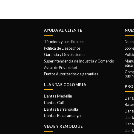
AYUDA AL CLIENTE
NUE
Términos y condiciones
Nues
Política de Despachos
Sobre
Garantía y Devoluciones
Polit
Superintendencia de Industria y Comercio
Manua
etica
Aviso de Privacidad
Comp
Puntos Autorizados de garantias
busin
LLANTAS COLOMBIA
PRO
Llantas Medellin
Llant
Llantas Cali
Bater
Llantas Barranquilla
Llant
Llantas Bucaramanga
Llan
Llant
VIAJE Y REMOLQUE
Llant