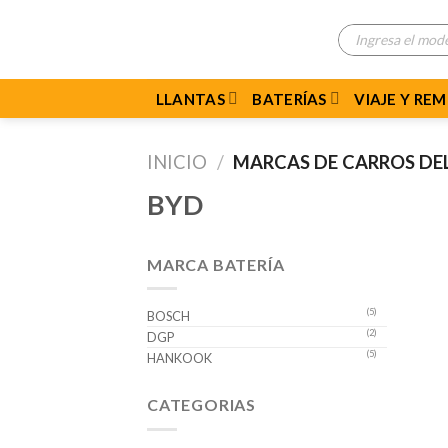
Skip
Búsqueda
to
de
productos
content
LLANTAS
BATERÍAS
VIAJE Y RE
INICIO
/
MARCAS DE CARROS D
BYD
MARCA BATERÍA
(5)
BOSCH
(2)
DGP
(5)
HANKOOK
CATEGORIAS