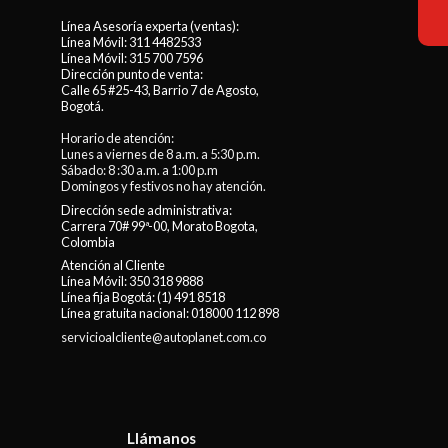
Línea Asesoría experta (ventas):
Línea Móvil:
311 4482533
Línea Móvil:
315 700 7596
Dirección punto de venta:
Calle 65 #25-43, Barrio 7 de Agosto,
Bogotá.
Horario de atención:
Lunes a viernes de 8 a.m. a 5:30 p.m.
Sábado: 8 :30 a.m. a 1:00 p.m
Domingos y festivos no hay atención.
Dirección sede administrativa:
Carrera 70# 99ª-00, Morato Bogota,
Colombia
Atención al Cliente
Línea Móvil:
350 318 9888
Línea fija Bogotá:
(1) 491 8518
Línea gratuita nacional:
018000 112 898
servicioalcliente@autoplanet.com.co
Llámanos