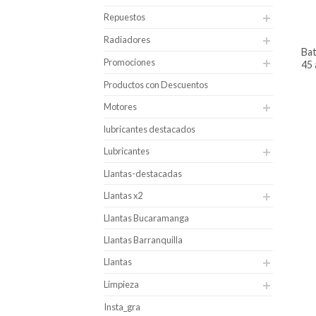
Repuestos
Radiadores
batería para carro bosch caja n60i –
Promociones
45 
Productos con Descuentos
Motores
lubricantes destacados
Lubricantes
Llantas-destacadas
Llantas x2
Llantas Bucaramanga
Llantas Barranquilla
Llantas
Limpieza
Insta_gra