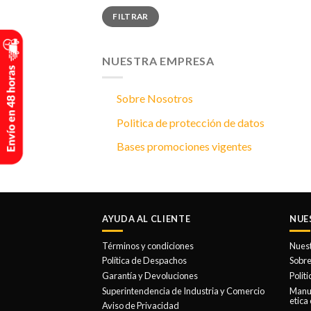
Precio
Precio
FILTRAR
mínimo
máximo
NUESTRA EMPRESA
Sobre Nosotros
Politica de protección de datos
Bases promociones vigentes
AYUDA AL CLIENTE
NUE
Términos y condiciones
Nues
Política de Despachos
Sobre
Garantía y Devoluciones
Polit
Superintendencia de Industria y Comercio
Manua
etica
Aviso de Privacidad