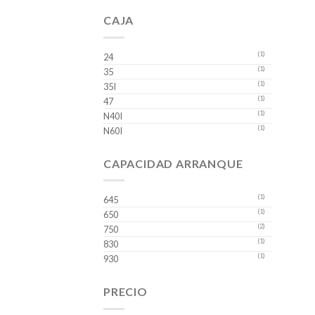
CAJA
(1)
24
(1)
35
(1)
35I
(1)
47
(1)
N40I
(1)
N60I
CAPACIDAD ARRANQUE
(1)
645
(1)
650
(2)
750
(1)
830
(1)
930
PRECIO