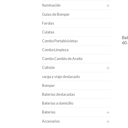
Iluminación
Guias de Bomper
Farolas
Culatas
batería para carro bosch caja 35 –
Combo Portabicicletas
60 
Combo Limpieza
Combo Cambio de Aceite
Colisión
carga y viaje destacado
Bomper
Baterias destacadas
Baterias a domicilio
Baterías
Accesorios