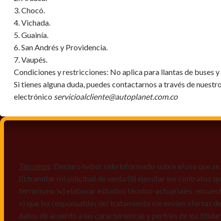
3. Chocó.
4. Vichada.
5. Guainía.
6. San Andrés y Providencia.
7. Vaupés.
Condiciones y restricciones:
No aplica para llantas de buses 
Si tienes alguna duda, puedes contactarnos a través de nuestr
electrónico
servicioalcliente@autoplanet.com.co
Términos
: Declaro haber sido informado sobre el uso que se 
(i) tramitar mi solicitud de venta (ii) ejecutar los contratos
terrorismo iv) elaborar estudios técnico-actuariales, encues
v) que los responsables del tratamiento me envíen ofertas de
datos de acuerdo a las características y perfiles de los titula