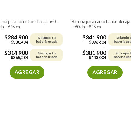
batería para carro hankook caja 35
ah – 645 ca
– 60 ah – 825 ca
$
284,900
$
341,900
Dejando tu
Dejando 
batería usada
batería us
$
330,484
$
396,604
-
-
$
314,900
$
381,900
Sin dejar tu
Sin dejar 
batería usada
batería us
$
365,284
$
443,004
AGREGAR
AGREGAR
Este
Este
producto
producto
tiene
tiene
múltiples
múltiples
variantes.
variantes.
Las
Las
opciones
opciones
se
se