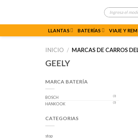
Skip
Búsqueda
to
de
productos
content
LLANTAS
BATERÍAS
VIAJE Y RE
INICIO
/
MARCAS DE CARROS D
GEELY
MARCA BATERÍA
(3)
BOSCH
(3)
HANKOOK
CATEGORIAS
stop