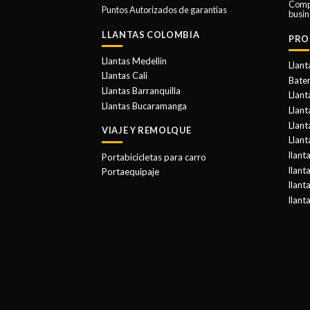
Comp
Puntos Autorizados de garantias
busin
LLANTAS COLOMBIA
PRO
Llantas Medellin
Llant
Llantas Cali
Bater
Llantas Barranquilla
Llant
Llantas Bucaramanga
Llan
Llant
VIAJE Y REMOLQUE
Llant
llant
Portabicicletas para carro
llant
Portaequipaje
llant
llant