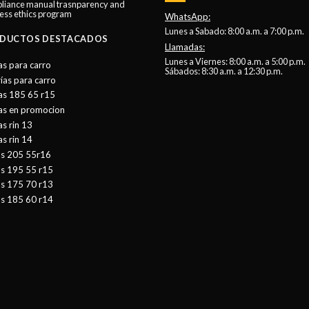
liance manual trasnparency and
ess ethics program
WhatsApp:
Lunes a Sabado: 8:00 a.m. a 7:00 p.m.
DUCTOS DESTACADOS
Llamadas:
Lunes a Viernes: 8:00 a.m. a 5:00 p.m.
as para carro
Sábados: 8:30 a.m. a 12:30 p.m.
ías para carro
as 185 65 r15
tas en promocion
as rin 13
as rin 14
as 205 55r16
as 195 55 r15
as 175 70 r13
as 185 60 r14