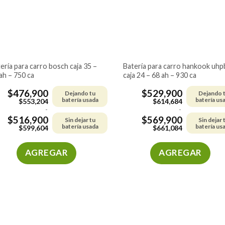
pueden
pueden
elegir
elegir
en
en
la
la
página
página
de
de
batería para carro hankook uhpb
ah – 750 ca
caja 24 – 68 ah – 930 ca
producto
producto
$
476,900
$
529,900
Dejando tu
Dejando 
batería usada
batería us
$
553,204
$
614,684
-
-
$
516,900
$
569,900
Sin dejar tu
Sin dejar 
batería usada
batería us
$
599,604
$
661,084
AGREGAR
AGREGAR
Este
Este
producto
producto
tiene
tiene
múltiples
múltiples
variantes.
variantes.