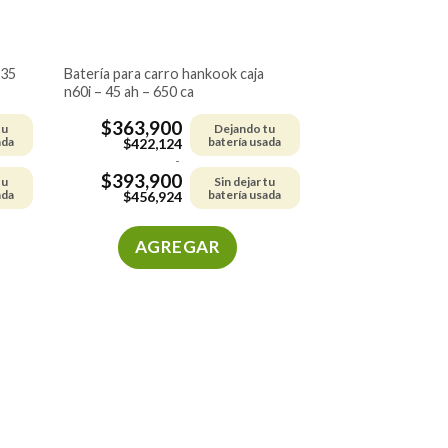
batería para carro hankook caja
n60i – 45 ah – 650 ca
$
363,900
tu
Dejando tu
ada
batería usada
$
422,124
-
$
393,900
tu
Sin dejar tu
ada
batería usada
$
456,924
AGREGAR
Este
producto
tiene
múltiples
variantes.
Las
opciones
se