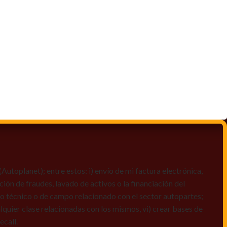
toplanet); entre estos: i) envío de mi factura electrónica,
ción de fraudes, lavado de activos o la financiación del
dio técnico o de campo relacionado con el sector autopartes;
quier clase relacionadas con los mismos, vi) crear bases de
ecall.