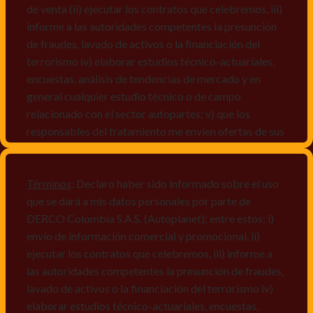
de venta (ii) ejecutar los contratos que celebremos, iii)
informe a las autoridades competentes la presunción
de fraudes, lavado de activos o la financiación del
terrorismo iv) elaborar estudios técnico-actuariales,
encuestas, análisis de tendencias de mercado y en
general cualquier estudio técnico o de campo
relacionado con el sector autopartes; v) que los
responsables del tratamiento me envíen ofertas de sus
productos y/o servicios, o comunicaciones
comerciales de cualquier clase relacionadas con los
mismos, vi) crear bases de datos de acuerdo a las
Términos
: Declaro haber sido informado sobre el uso
características y perfiles de los titulares de Datos
que se dará a mis datos personales por parte de
Personales, v) encuestas de satisfacción, vi) reportes
DERCO Colombia S.A.S. (Autoplanet); entre estos: i)
recall.
envío de información comercial y promocional, ii)
ejecutar los contratos que celebremos, iii) informe a
Declaro que puedo acceder a la política de protección
las autoridades competentes la presunción de fraudes,
de datos personales de Derco en la
lavado de activos o la financiación del terrorismo iv)
dirección
www.autoplanet.com.co
, igualmente,
elaborar estudios técnico-actuariales, encuestas,