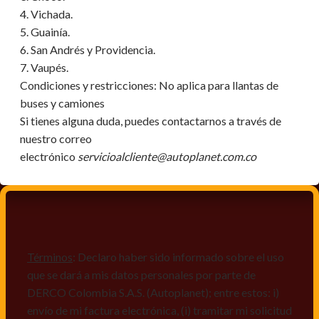
4. Vichada.
5. Guainía.
6. San Andrés y Providencia.
7. Vaupés.
Condiciones y restricciones:
No aplica para llantas de
buses y camiones
Si tienes alguna duda, puedes contactarnos a través de
nuestro correo
electrónico
servicioalcliente@autoplanet.com.co
Términos
: Declaro haber sido informado sobre el uso
que se dará a mis datos personales por parte de
DERCO Colombia S.A.S. (Autoplanet); entre estos: i)
envío de mi factura electrónica, (i) tramitar mi solicitud