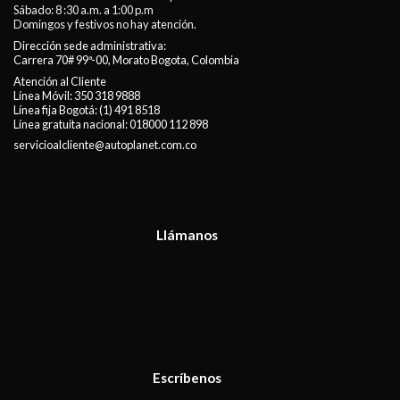
Sábado: 8 :30 a.m. a 1:00 p.m
Domingos y festivos no hay atención.
Dirección sede administrativa:
Carrera 70# 99ª-00, Morato Bogota, Colombia
Atención al Cliente
Línea Móvil:
350 318 9888
Línea fija Bogotá:
(1) 491 8518
Línea gratuita nacional:
018000 112 898
servicioalcliente@autoplanet.com.co
Llámanos
Escríbenos