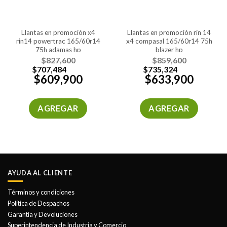
llantas en promoción x4
llantas en promoción rin 14
rin14 powertrac 165/60r14
x4 compasal 165/60r14 75h
75h adamas hp
blazer hp
$
827,600
$
859,600
$
707,484
$
735,324
$
609,900
$
633,900
AGREGAR
AGREGAR
AYUDA AL CLIENTE
Términos y condiciones
Política de Despachos
Garantía y Devoluciones
Superintendencia de Industria y Comercio