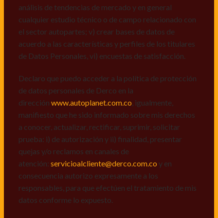
manifiesto que he sido informado sobre mis derechos
análisis de tendencias de mercado y en general
a conocer, actualizar, rectificar, suprimir, solicitar
cualquier estudio técnico o de campo relacionado con
prueba: i) de autorización y ii) finalidad, presentar
el sector autopartes; v) crear bases de datos de
quejas y/o reclamos en canales de
acuerdo a las características y perfiles de los titulares
atención:
servicioalcliente@derco.com.co
y en
de Datos Personales, vi) encuestas de satisfacción.
consecuencia autorizo expresamente a los
responsables, para que efectúen el tratamiento de mis
Declaro que puedo acceder a la política de protección
datos conforme lo expuesto.
de datos personales de Derco en la
dirección
www.autoplanet.com.co
, igualmente,
manifiesto que he sido informado sobre mis derechos
a conocer, actualizar, rectificar, suprimir, solicitar
prueba: i) de autorización y ii) finalidad, presentar
quejas y/o reclamos en canales de
atención:
servicioalcliente@derco.com.co
y en
consecuencia autorizo expresamente a los
responsables, para que efectúen el tratamiento de mis
datos conforme lo expuesto.