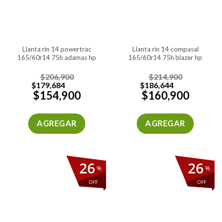
llanta rin 14 powertrac
llanta rin 14 compasal
165/60r14 75h adamas hp
165/60r14 75h blazer hp
$
206,900
$
214,900
$
179,684
$
186,644
$
154,900
$
160,900
AGREGAR
AGREGAR
26
26
%
%
OFF
OFF