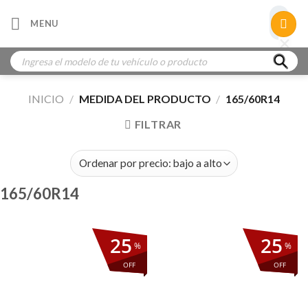
Skip
×
MENU
to
×
×
content
Búsqueda
de
productos
INICIO
/
MEDIDA DEL PRODUCTO
/
165/60R14
FILTRAR
165/60R14
25
25
%
%
OFF
OFF