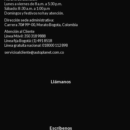
Lunes a viernes de 8 a.m. a 5:30 p.m.
Sábado: 8 :30 a.m. a 1:00 p.m
Domingos y festivos no hay atención.
Dirección sede administrativa:
Carrera 70# 99ª-00, Morato Bogota, Colombia
Atención al Cliente
Línea Móvil:
350 318 9888
Línea fija Bogotá:
(1) 491 8518
Línea gratuita nacional:
018000 112 898
servicioalcliente@autoplanet.com.co
Llámanos
Escríbenos