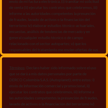
envío de mi factura electrónica, (i) tramitar mi solicitud
de venta (ii) ejecutar los contratos que celebremos, iii)
informe a las autoridades competentes la presunción
de fraudes, lavado de activos o la financiación del
terrorismo iv) elaborar estudios técnico-actuariales,
encuestas, análisis de tendencias de mercado y en
general cualquier estudio técnico o de campo
relacionado con el sector autopartes; v) que los
responsables del tratamiento me envíen ofertas de sus
productos y/o servicios, o comunicaciones
comerciales de cualquier clase relacionadas con los
mismos, vi) crear bases de datos de acuerdo a las
Términos
: Declaro haber sido informado sobre el uso
características y perfiles de los titulares de Datos
que se dará a mis datos personales por parte de
Personales, v) encuestas de satisfacción, vi) reportes
DERCO Colombia S.A.S. (Autoplanet); entre estos: i)
recall.
envío de información comercial y promocional, ii)
ejecutar los contratos que celebremos, iii) informe a
Declaro que puedo acceder a la política de protección
las autoridades competentes la presunción de fraudes,
de datos personales de Derco en la
lavado de activos o la financiación del terrorismo iv)