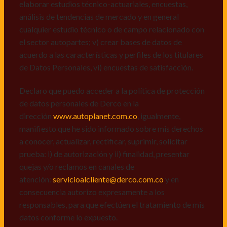
dirección
www.autoplanet.com.co
, igualmente,
elaborar estudios técnico-actuariales, encuestas,
manifiesto que he sido informado sobre mis derechos
análisis de tendencias de mercado y en general
a conocer, actualizar, rectificar, suprimir, solicitar
cualquier estudio técnico o de campo relacionado con
prueba: i) de autorización y ii) finalidad, presentar
el sector autopartes; v) crear bases de datos de
quejas y/o reclamos en canales de
acuerdo a las características y perfiles de los titulares
atención:
servicioalcliente@derco.com.co
y en
de Datos Personales, vi) encuestas de satisfacción.
consecuencia autorizo expresamente a los
responsables, para que efectúen el tratamiento de mis
Declaro que puedo acceder a la política de protección
datos conforme lo expuesto.
de datos personales de Derco en la
dirección
www.autoplanet.com.co
, igualmente,
manifiesto que he sido informado sobre mis derechos
a conocer, actualizar, rectificar, suprimir, solicitar
prueba: i) de autorización y ii) finalidad, presentar
quejas y/o reclamos en canales de
atención:
servicioalcliente@derco.com.co
y en
consecuencia autorizo expresamente a los
responsables, para que efectúen el tratamiento de mis
datos conforme lo expuesto.