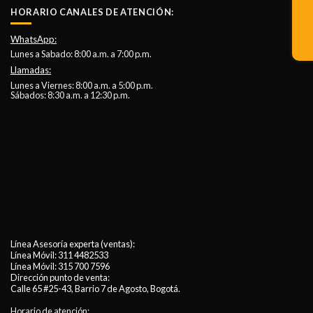
HORARIO CANALES DE ATENCIÓN:
WhatsApp:
Lunes a Sabado: 8:00 a.m. a 7:00 p.m.
Llamadas:
Lunes a Viernes: 8:00 a.m. a 5:00 p.m.
Sábados: 8:30 a.m. a 12:30 p.m.
Línea Asesoría experta (ventas):
Línea Móvil:
311 4482533
Línea Móvil:
315 700 7596
Dirección punto de venta:
Calle 65 #25-43, Barrio 7 de Agosto, Bogotá.
Horario de atención: