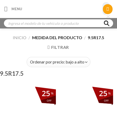
Skip
×
MENU
to
×
×
content
Búsqueda
de
productos
INICIO
/
MEDIDA DEL PRODUCTO
/
9.5R17.5
FILTRAR
9.5R17.5
25
25
%
%
OFF
OFF