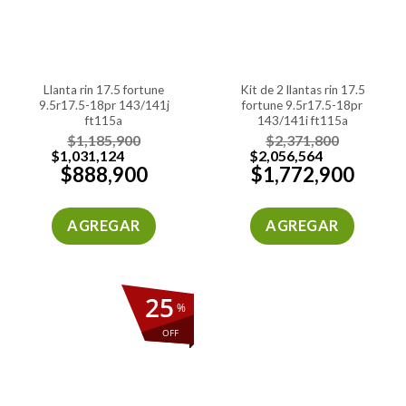
llanta rin 17.5 fortune
kit de 2 llantas rin 17.5
9.5r17.5-18pr 143/141j
fortune 9.5r17.5-18pr
ft115a
143/141j ft115a
$
1,185,900
$
2,371,800
$
1,031,124
$
2,056,564
$
888,900
$
1,772,900
AGREGAR
AGREGAR
25
%
OFF