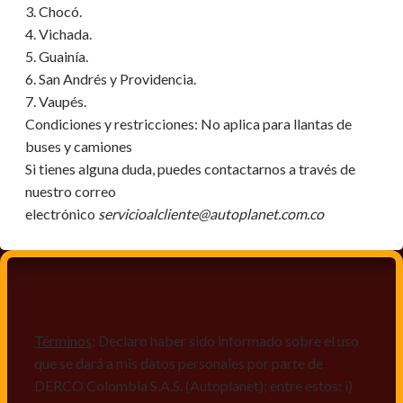
3. Chocó.
4. Vichada.
5. Guainía.
6. San Andrés y Providencia.
7. Vaupés.
Condiciones y restricciones:
No aplica para llantas de
buses y camiones
Si tienes alguna duda, puedes contactarnos a través de
nuestro correo
electrónico
servicioalcliente@autoplanet.com.co
Términos
: Declaro haber sido informado sobre el uso
que se dará a mis datos personales por parte de
DERCO Colombia S.A.S. (Autoplanet); entre estos: i)