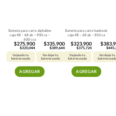
batería para carro alphaline
batería para carro hankook
caja 48 – 68 ah – 900 ca –
caja 48 – 68 ah – 850 ca
600 cca
$
275,900
$
335,900
$
323,900
$
383,
$
320,044
$
389,644
$
375,724
$
445,
-
-
Dejando tu
Sin dejar tu
Dejando tu
Sin dejar tu
batería usada
batería usada
batería usada
batería usad
AGREGAR
AGREGAR
Este
Este
producto
producto
tiene
tiene
múltiples
múltiples
variantes.
variantes.
Las
Las
opciones
opciones