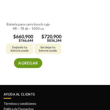
pueden
pueden
elegir
elegir
en
en
la
la
batería para carro bosch caja
página
página
48 – 78 ah – 1050 ca
de
de
producto
producto
$
660,900
$
720,900
$
766,644
$
836,244
-
Dejando tu
Sin dejar tu
batería usada
batería usada
AGREGAR
Este
producto
tiene
múltiples
variantes.
AYUDA AL CLIENTE
Las
opciones
Términos y condiciones
se
Política de Despachos