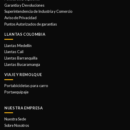
pueden
Garantía y Devoluciones
elegir
Superintendencia de Industria y Comercio
en
Aviso de Privacidad
la
Puntos Autorizados de garantias
página
de
LLANTAS COLOMBIA
producto
Llantas Medellin
Llantas Cali
Llantas Barranquilla
Llantas Bucaramanga
VIAJE Y REMOLQUE
Portabicicletas para carro
Portaequipaje
NUESTRA EMPRESA
Nuestra Sede
Sobre Nosotros