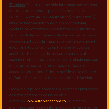
mismos, vi) crear bases de datos de acuerdo a las
Términos
: Declaro haber sido informado sobre el uso
características y perfiles de los titulares de Datos
que se dará a mis datos personales por parte de
Personales, v) encuestas de satisfacción, vi) reportes
DERCO Colombia S.A.S. (Autoplanet); entre estos: i)
recall.
envío de información comercial y promocional, ii)
ejecutar los contratos que celebremos, iii) informe a
Declaro que puedo acceder a la política de protección
las autoridades competentes la presunción de fraudes,
de datos personales de Derco en la
lavado de activos o la financiación del terrorismo iv)
dirección
www.autoplanet.com.co
, igualmente,
elaborar estudios técnico-actuariales, encuestas,
manifiesto que he sido informado sobre mis derechos
análisis de tendencias de mercado y en general
a conocer, actualizar, rectificar, suprimir, solicitar
cualquier estudio técnico o de campo relacionado con
prueba: i) de autorización y ii) finalidad, presentar
el sector autopartes; v) crear bases de datos de
quejas y/o reclamos en canales de
acuerdo a las características y perfiles de los titulares
atención:
servicioalcliente@derco.com.co
y en
de Datos Personales, vi) encuestas de satisfacción.
consecuencia autorizo expresamente a los
responsables, para que efectúen el tratamiento de mis
Declaro que puedo acceder a la política de protección
datos conforme lo expuesto.
de datos personales de Derco en la
dirección
www.autoplanet.com.co
, igualmente,
manifiesto que he sido informado sobre mis derechos