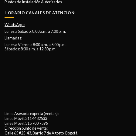
Puntos de Instalación Autorizados
HORARIO CANALES DE ATENCIÓN:
WhatsApp:
Lunes a Sabado: 8:00 a.m. a 7:00 p.m.
Llamadas:
Lunes a Viernes: 8:00 a.m. a 5:00 p.m.
Sábados: 8:30 a.m. a 12:30 p.m.
Línea Asesoría experta (ventas):
Línea Móvil:
311 4482533
Línea Móvil:
315 700 7596
Dirección punto de venta:
Calle 65 #25-43, Barrio 7 de Agosto, Bogotá.