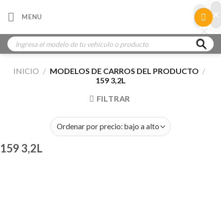
Skip
×
×
MENU
to
×
×
content
Búsqueda
de
productos
INICIO
/
MODELOS DE CARROS DEL PRODUCTO
/
159 3,2L
FILTRAR
159 3,2L