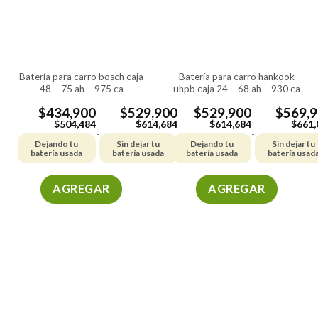
se
se
pueden
pueden
elegir
elegir
en
en
la
la
batería para carro bosch caja
batería para carro hankook
página
página
48 – 75 ah – 975 ca
uhpb caja 24 – 68 ah – 930 ca
de
de
producto
producto
$
434,900
$
529,900
$
529,900
$
569,
$
504,484
$
614,684
$
614,684
$
661,
-
-
Dejando tu
Sin dejar tu
Dejando tu
Sin dejar tu
batería usada
batería usada
batería usada
batería usad
AGREGAR
AGREGAR
Este
Este
producto
producto
tiene
tiene
múltiples
múltiples
variantes.
variantes.
Las
Las
opciones
opciones
se
se