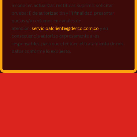
a conocer, actualizar, rectificar, suprimir, solicitar
prueba: i) de autorización y ii) finalidad, presentar
quejas y/o reclamos en canales de
atención:
servicioalcliente@derco.com.co
y en
consecuencia autorizo expresamente a los
responsables, para que efectúen el tratamiento de mis
datos conforme lo expuesto.