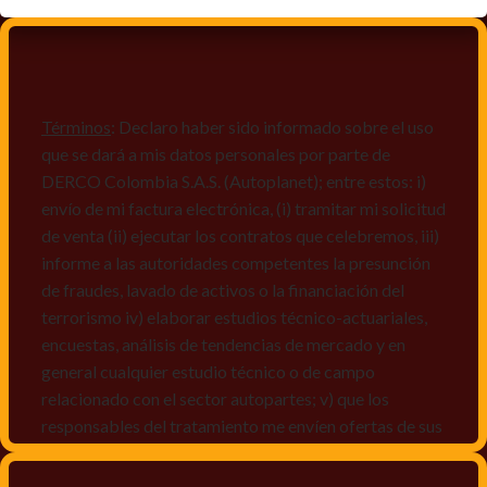
Términos
: Declaro haber sido informado sobre el uso
que se dará a mis datos personales por parte de
DERCO Colombia S.A.S. (Autoplanet); entre estos: i)
envío de mi factura electrónica, (i) tramitar mi solicitud
de venta (ii) ejecutar los contratos que celebremos, iii)
informe a las autoridades competentes la presunción
de fraudes, lavado de activos o la financiación del
terrorismo iv) elaborar estudios técnico-actuariales,
encuestas, análisis de tendencias de mercado y en
general cualquier estudio técnico o de campo
relacionado con el sector autopartes; v) que los
responsables del tratamiento me envíen ofertas de sus
productos y/o servicios, o comunicaciones
comerciales de cualquier clase relacionadas con los