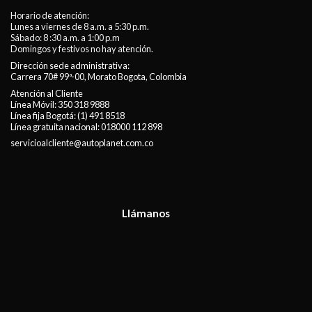
Horario de atención:
Lunes a viernes de 8 a.m. a 5:30 p.m.
Sábado: 8 :30 a.m. a 1:00 p.m
Domingos y festivos no hay atención.
Dirección sede administrativa:
Carrera 70# 99ª-00, Morato Bogota, Colombia
Atención al Cliente
Línea Móvil:
350 318 9888
Línea fija Bogotá:
(1) 491 8518
Línea gratuita nacional:
018000 112 898
servicioalcliente@autoplanet.com.co
Llámanos