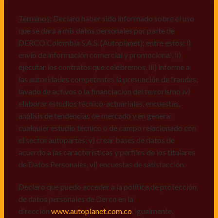
comerciales de cualquier clase relacionadas con los
mismos, vi) crear bases de datos de acuerdo a las
Términos
: Declaro haber sido informado sobre el uso
características y perfiles de los titulares de Datos
que se dará a mis datos personales por parte de
Personales, v) encuestas de satisfacción, vi) reportes
DERCO Colombia S.A.S. (Autoplanet); entre estos: i)
recall.
envío de información comercial y promocional, ii)
ejecutar los contratos que celebremos, iii) informe a
Declaro que puedo acceder a la política de protección
las autoridades competentes la presunción de fraudes,
de datos personales de Derco en la
lavado de activos o la financiación del terrorismo iv)
dirección
www.autoplanet.com.co
, igualmente,
elaborar estudios técnico-actuariales, encuestas,
manifiesto que he sido informado sobre mis derechos
análisis de tendencias de mercado y en general
a conocer, actualizar, rectificar, suprimir, solicitar
cualquier estudio técnico o de campo relacionado con
prueba: i) de autorización y ii) finalidad, presentar
el sector autopartes; v) crear bases de datos de
quejas y/o reclamos en canales de
acuerdo a las características y perfiles de los titulares
atención:
servicioalcliente@derco.com.co
y en
de Datos Personales, vi) encuestas de satisfacción.
consecuencia autorizo expresamente a los
responsables, para que efectúen el tratamiento de mis
Declaro que puedo acceder a la política de protección
datos conforme lo expuesto.
de datos personales de Derco en la
dirección
www.autoplanet.com.co
, igualmente,