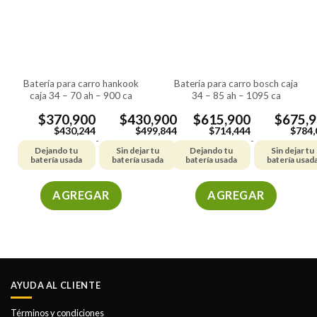
batería para carro hankook
batería para carro bosch caja
caja 34 – 70 ah – 900 ca
34 – 85 ah – 1095 ca
$
370,900
$
430,900
$
615,900
$
675,
$
430,244
$
499,844
$
714,444
$
784,
-
-
Dejando tu
Sin dejar tu
Dejando tu
Sin dejar tu
batería usada
batería usada
batería usada
batería usad
AGREGAR
AGREGAR
Este
Este
producto
producto
tiene
tiene
múltiples
múltiples
variantes.
variantes.
AYUDA AL CLIENTE
Las
Las
opciones
opciones
Términos y condiciones