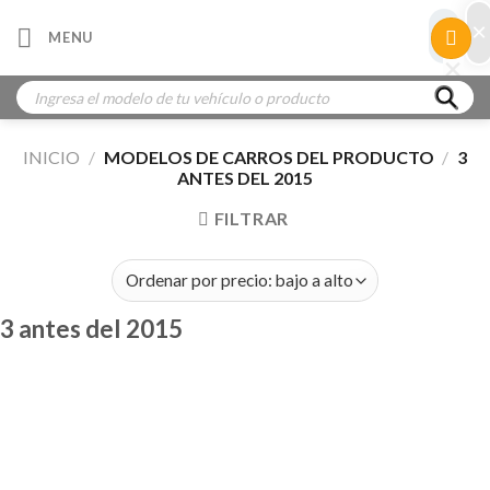
Skip
×
×
MENU
to
×
×
content
Búsqueda
de
productos
INICIO
/
MODELOS DE CARROS DEL PRODUCTO
/
3
ANTES DEL 2015
FILTRAR
3 antes del 2015