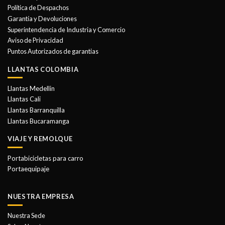
se
se
Política de Despachos
pueden
pueden
Garantía y Devoluciones
elegir
elegir
Superintendencia de Industria y Comercio
en
en
Aviso de Privacidad
la
la
Puntos Autorizados de garantias
página
página
de
de
LLANTAS COLOMBIA
producto
producto
Llantas Medellin
Llantas Cali
Llantas Barranquilla
Llantas Bucaramanga
VIAJE Y REMOLQUE
Portabicicletas para carro
Portaequipaje
NUESTRA EMPRESA
Nuestra Sede