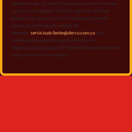
manifiesto que he sido informado sobre mis derechos
a conocer, actualizar, rectificar, suprimir, solicitar
prueba: i) de autorización y ii) finalidad, presentar
quejas y/o reclamos en canales de
atención:
servicioalcliente@derco.com.co
y en
consecuencia autorizo expresamente a los
responsables, para que efectúen el tratamiento de mis
datos conforme lo expuesto.