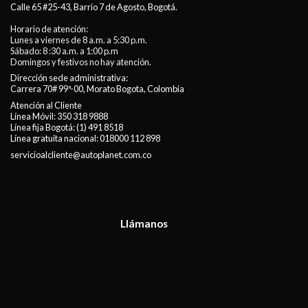
Calle 65 #25-43, Barrio 7 de Agosto, Bogotá.
Horario de atención:
Lunes a viernes de 8 a.m. a 5:30 p.m.
Sábado: 8 :30 a.m. a 1:00 p.m
Domingos y festivos no hay atención.
Dirección sede administrativa:
Carrera 70# 99ª-00, Morato Bogota, Colombia
Atención al Cliente
Línea Móvil:
350 318 9888
Línea fija Bogotá:
(1) 491 8518
Línea gratuita nacional:
018000 112 898
servicioalcliente@autoplanet.com.co
Llámanos