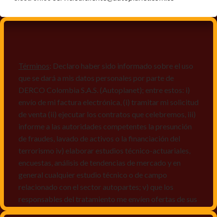
Términos
: Declaro haber sido informado sobre el uso
que se dará a mis datos personales por parte de
DERCO Colombia S.A.S. (Autoplanet); entre estos: i)
envío de mi factura electrónica, (i) tramitar mi solicitud
de venta (ii) ejecutar los contratos que celebremos, iii)
informe a las autoridades competentes la presunción
de fraudes, lavado de activos o la financiación del
terrorismo iv) elaborar estudios técnico-actuariales,
encuestas, análisis de tendencias de mercado y en
general cualquier estudio técnico o de campo
relacionado con el sector autopartes; v) que los
responsables del tratamiento me envíen ofertas de sus
productos y/o servicios, o comunicaciones