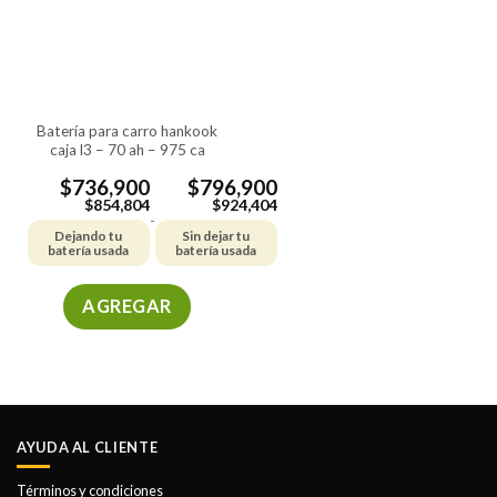
batería para carro hankook
caja l3 – 70 ah – 975 ca
$
736,900
$
796,900
$
854,804
$
924,404
-
Dejando tu
Sin dejar tu
batería usada
batería usada
AGREGAR
Este
producto
tiene
múltiples
variantes.
AYUDA AL CLIENTE
Las
opciones
Términos y condiciones