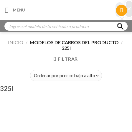
Skip
×
×
MENU
to
×
×
content
Búsqueda
de
productos
INICIO
/
MODELOS DE CARROS DEL PRODUCTO
/
325I
FILTRAR
325I