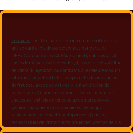
Términos
: Declaro haber sido informado sobre el uso
que se dará a mis datos personales por parte de
DERCO Colombia S.A.S. (Autoplanet); entre estos: i)
envío de mi factura electrónica, (i) tramitar mi solicitud
de venta (ii) ejecutar los contratos que celebremos, iii)
informe a las autoridades competentes la presunción
de fraudes, lavado de activos o la financiación del
terrorismo iv) elaborar estudios técnico-actuariales,
encuestas, análisis de tendencias de mercado y en
general cualquier estudio técnico o de campo
relacionado con el sector autopartes; v) que los
responsables del tratamiento me envíen ofertas de sus
productos y/o servicios, o comunicaciones