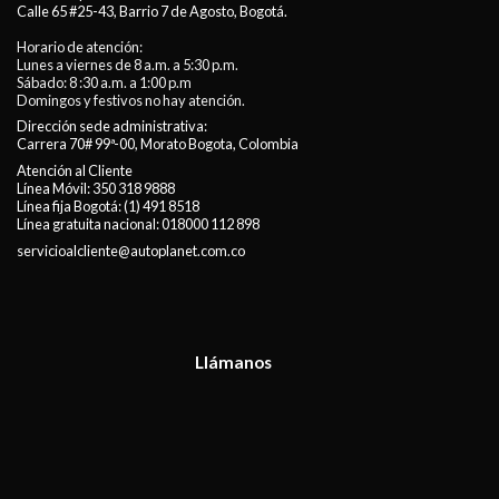
Calle 65 #25-43, Barrio 7 de Agosto, Bogotá.
Horario de atención:
Lunes a viernes de 8 a.m. a 5:30 p.m.
Sábado: 8 :30 a.m. a 1:00 p.m
Domingos y festivos no hay atención.
Dirección sede administrativa:
Carrera 70# 99ª-00, Morato Bogota, Colombia
Atención al Cliente
Línea Móvil:
350 318 9888
Línea fija Bogotá:
(1) 491 8518
Línea gratuita nacional:
018000 112 898
servicioalcliente@autoplanet.com.co
Llámanos