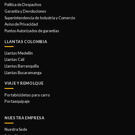
se
Política de Despachos
pueden
Garantía y Devoluciones
elegir
Superintendencia de Industria y Comercio
en
Aviso de Privacidad
la
Puntos Autorizados de garantias
página
de
LLANTAS COLOMBIA
producto
Llantas Medellin
Llantas Cali
Llantas Barranquilla
Llantas Bucaramanga
VIAJE Y REMOLQUE
Portabicicletas para carro
Portaequipaje
NUESTRA EMPRESA
Nuestra Sede