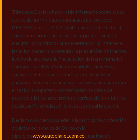
comerciales de cualquier clase relacionadas con los
mismos, vi) crear bases de datos de acuerdo a las
Términos
: Declaro haber sido informado sobre el uso
características y perfiles de los titulares de Datos
que se dará a mis datos personales por parte de
Personales, v) encuestas de satisfacción, vi) reportes
DERCO Colombia S.A.S. (Autoplanet); entre estos: i)
recall.
envío de información comercial y promocional, ii)
ejecutar los contratos que celebremos, iii) informe a
Declaro que puedo acceder a la política de protección
las autoridades competentes la presunción de fraudes,
de datos personales de Derco en la
lavado de activos o la financiación del terrorismo iv)
dirección
www.autoplanet.com.co
, igualmente,
elaborar estudios técnico-actuariales, encuestas,
manifiesto que he sido informado sobre mis derechos
análisis de tendencias de mercado y en general
a conocer, actualizar, rectificar, suprimir, solicitar
cualquier estudio técnico o de campo relacionado con
prueba: i) de autorización y ii) finalidad, presentar
el sector autopartes; v) crear bases de datos de
quejas y/o reclamos en canales de
acuerdo a las características y perfiles de los titulares
atención:
servicioalcliente@derco.com.co
y en
de Datos Personales, vi) encuestas de satisfacción.
consecuencia autorizo expresamente a los
responsables, para que efectúen el tratamiento de mis
Declaro que puedo acceder a la política de protección
datos conforme lo expuesto.
de datos personales de Derco en la
dirección
www.autoplanet.com.co
, igualmente,