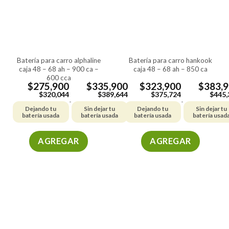
batería para carro alphaline
batería para carro hankook
caja 48 – 68 ah – 900 ca –
caja 48 – 68 ah – 850 ca
600 cca
$
275,900
$
335,900
$
323,900
$
383,
$
320,044
$
389,644
$
375,724
$
445,
-
-
Dejando tu
Sin dejar tu
Dejando tu
Sin dejar tu
batería usada
batería usada
batería usada
batería usad
AGREGAR
AGREGAR
Este
Este
producto
producto
tiene
tiene
múltiples
múltiples
variantes.
variantes.
Las
Las
opciones
opciones