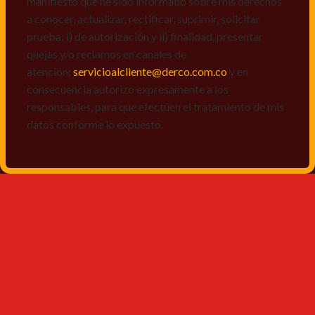
manifiesto que he sido informado sobre mis derechos
a conocer, actualizar, rectificar, suprimir, solicitar
prueba: i) de autorización y ii) finalidad, presentar
quejas y/o reclamos en canales de
atención:
servicioalcliente@derco.com.co
y en
consecuencia autorizo expresamente a los
responsables, para que efectúen el tratamiento de mis
datos conforme lo expuesto.