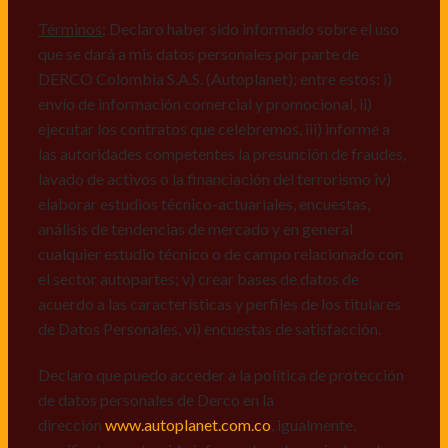
comerciales de cualquier clase relacionadas con los
mismos, vi) crear bases de datos de acuerdo a las
Términos
: Declaro haber sido informado sobre el uso
características y perfiles de los titulares de Datos
que se dará a mis datos personales por parte de
Personales, v) encuestas de satisfacción, vi) reportes
DERCO Colombia S.A.S. (Autoplanet); entre estos: i)
recall.
envío de información comercial y promocional, ii)
ejecutar los contratos que celebremos, iii) informe a
Declaro que puedo acceder a la política de protección
las autoridades competentes la presunción de fraudes,
de datos personales de Derco en la
lavado de activos o la financiación del terrorismo iv)
dirección
www.autoplanet.com.co
, igualmente,
elaborar estudios técnico-actuariales, encuestas,
manifiesto que he sido informado sobre mis derechos
análisis de tendencias de mercado y en general
a conocer, actualizar, rectificar, suprimir, solicitar
cualquier estudio técnico o de campo relacionado con
prueba: i) de autorización y ii) finalidad, presentar
el sector autopartes; v) crear bases de datos de
quejas y/o reclamos en canales de
acuerdo a las características y perfiles de los titulares
atención:
servicioalcliente@derco.com.co
y en
de Datos Personales, vi) encuestas de satisfacción.
consecuencia autorizo expresamente a los
responsables, para que efectúen el tratamiento de mis
Declaro que puedo acceder a la política de protección
datos conforme lo expuesto.
de datos personales de Derco en la
dirección
www.autoplanet.com.co
, igualmente,