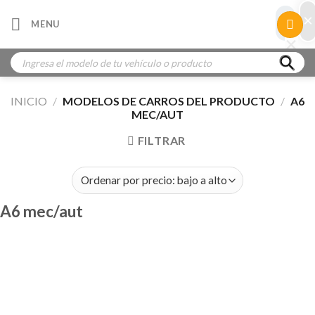
Skip
×
×
MENU
to
×
×
content
Búsqueda
de
productos
INICIO
/
MODELOS DE CARROS DEL PRODUCTO
/
A6
MEC/AUT
FILTRAR
A6 mec/aut