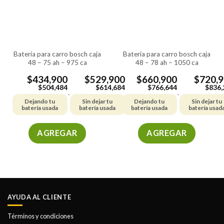
se
se
pueden
pueden
elegir
elegir
en
en
la
la
batería para carro bosch caja
batería para carro bosch caja
página
página
48 – 75 ah – 975 ca
48 – 78 ah – 1050 ca
de
de
producto
producto
$
434,900
$
529,900
$
660,900
$
720,
$
504,484
$
614,684
$
766,644
$
836,
-
-
Dejando tu
Sin dejar tu
Dejando tu
Sin dejar tu
batería usada
batería usada
batería usada
batería usad
AGREGAR
AGREGAR
Este
Este
producto
producto
tiene
tiene
múltiples
múltiples
variantes.
variantes.
AYUDA AL CLIENTE
Las
Las
opciones
opciones
Términos y condiciones
se
se