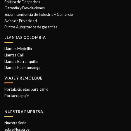
Política de Despachos
pueden
pueden
Garantía y Devoluciones
elegir
elegir
Superintendencia de Industria y Comercio
en
en
Aviso de Privacidad
la
la
Puntos Autorizados de garantias
página
página
de
de
LLANTAS COLOMBIA
producto
producto
Llantas Medellin
Llantas Cali
Llantas Barranquilla
Llantas Bucaramanga
VIAJE Y REMOLQUE
Portabicicletas para carro
Portaequipaje
NUESTRA EMPRESA
Nuestra Sede
Sobre Nosotros