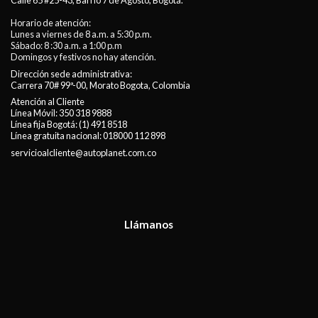
Calle 65 #25-43, Barrio 7 de Agosto, Bogotá.
Horario de atención:
Lunes a viernes de 8 a.m. a 5:30 p.m.
Sábado: 8 :30 a.m. a 1:00 p.m
Domingos y festivos no hay atención.
Dirección sede administrativa:
Carrera 70# 99ª-00, Morato Bogota, Colombia
Atención al Cliente
Línea Móvil:
350 318 9888
Línea fija Bogotá:
(1) 491 8518
Línea gratuita nacional:
018000 112 898
servicioalcliente@autoplanet.com.co
Llámanos