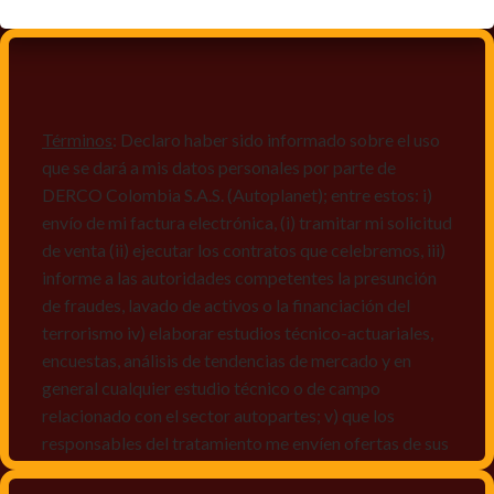
Términos
: Declaro haber sido informado sobre el uso
que se dará a mis datos personales por parte de
DERCO Colombia S.A.S. (Autoplanet); entre estos: i)
envío de mi factura electrónica, (i) tramitar mi solicitud
de venta (ii) ejecutar los contratos que celebremos, iii)
informe a las autoridades competentes la presunción
de fraudes, lavado de activos o la financiación del
terrorismo iv) elaborar estudios técnico-actuariales,
encuestas, análisis de tendencias de mercado y en
general cualquier estudio técnico o de campo
relacionado con el sector autopartes; v) que los
responsables del tratamiento me envíen ofertas de sus
productos y/o servicios, o comunicaciones