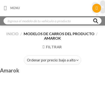
Skip
×
×
MENU
to
×
×
content
Búsqueda
de
productos
INICIO
/
MODELOS DE CARROS DEL PRODUCTO
/
AMAROK
FILTRAR
Amarok