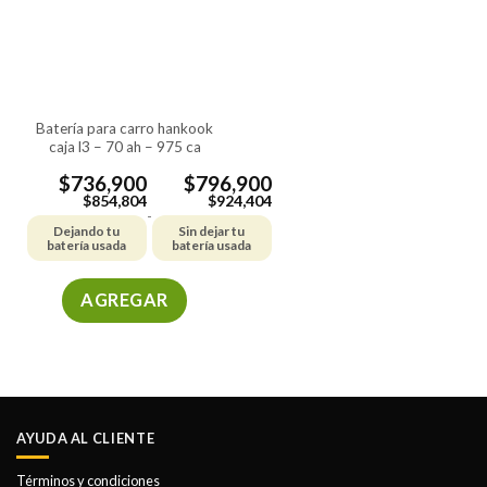
batería para carro hankook
caja l3 – 70 ah – 975 ca
$
736,900
$
796,900
$
854,804
$
924,404
-
Dejando tu
Sin dejar tu
batería usada
batería usada
AGREGAR
Este
producto
tiene
múltiples
variantes.
AYUDA AL CLIENTE
Las
opciones
Términos y condiciones