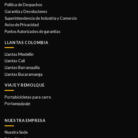
se
Política de Despachos
pueden
Garantía y Devoluciones
elegir
Superintendencia de Industria y Comercio
en
Aviso de Privacidad
la
Puntos Autorizados de garantias
página
de
LLANTAS COLOMBIA
producto
Llantas Medellin
Llantas Cali
Llantas Barranquilla
Llantas Bucaramanga
VIAJE Y REMOLQUE
Portabicicletas para carro
Portaequipaje
NUESTRA EMPRESA
Nuestra Sede