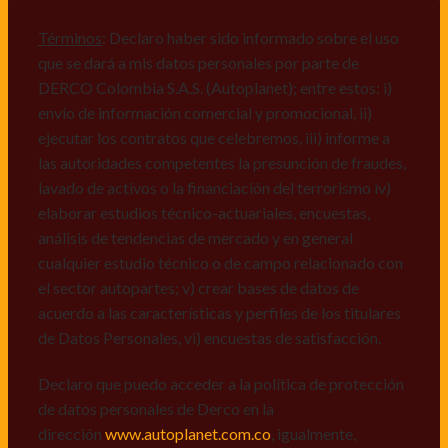
comerciales de cualquier clase relacionadas con los
mismos, vi) crear bases de datos de acuerdo a las
Términos
: Declaro haber sido informado sobre el uso
características y perfiles de los titulares de Datos
que se dará a mis datos personales por parte de
Personales, v) encuestas de satisfacción, vi) reportes
DERCO Colombia S.A.S. (Autoplanet); entre estos: i)
recall.
envío de información comercial y promocional, ii)
ejecutar los contratos que celebremos, iii) informe a
Declaro que puedo acceder a la política de protección
las autoridades competentes la presunción de fraudes,
de datos personales de Derco en la
lavado de activos o la financiación del terrorismo iv)
dirección
www.autoplanet.com.co
, igualmente,
elaborar estudios técnico-actuariales, encuestas,
manifiesto que he sido informado sobre mis derechos
análisis de tendencias de mercado y en general
a conocer, actualizar, rectificar, suprimir, solicitar
cualquier estudio técnico o de campo relacionado con
prueba: i) de autorización y ii) finalidad, presentar
el sector autopartes; v) crear bases de datos de
quejas y/o reclamos en canales de
acuerdo a las características y perfiles de los titulares
atención:
servicioalcliente@derco.com.co
y en
de Datos Personales, vi) encuestas de satisfacción.
consecuencia autorizo expresamente a los
responsables, para que efectúen el tratamiento de mis
Declaro que puedo acceder a la política de protección
datos conforme lo expuesto.
de datos personales de Derco en la
dirección
www.autoplanet.com.co
, igualmente,