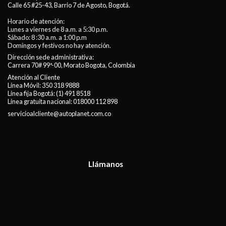
Calle 65 #25-43, Barrio 7 de Agosto, Bogotá.
Horario de atención:
Lunes a viernes de 8 a.m. a 5:30 p.m.
Sábado: 8 :30 a.m. a 1:00 p.m
Domingos y festivos no hay atención.
Dirección sede administrativa:
Carrera 70# 99ª-00, Morato Bogota, Colombia
Atención al Cliente
Línea Móvil:
350 318 9888
Línea fija Bogotá:
(1) 491 8518
Línea gratuita nacional:
018000 112 898
servicioalcliente@autoplanet.com.co
Llámanos