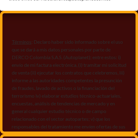
Términos
: Declaro haber sido informado sobre el uso
que se dará a mis datos personales por parte de
DERCO Colombia S.A.S. (Autoplanet); entre estos: i)
envío de mi factura electrónica, (i) tramitar mi solicitud
de venta (ii) ejecutar los contratos que celebremos, iii)
informe a las autoridades competentes la presunción
de fraudes, lavado de activos o la financiación del
terrorismo iv) elaborar estudios técnico-actuariales,
encuestas, análisis de tendencias de mercado y en
general cualquier estudio técnico o de campo
relacionado con el sector autopartes; v) que los
responsables del tratamiento me envíen ofertas de sus
productos y/o servicios, o comunicaciones