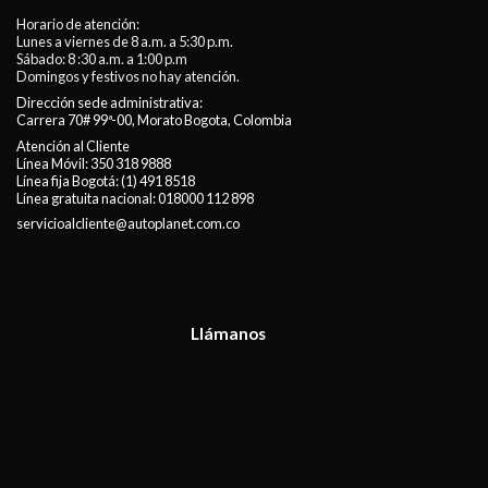
Horario de atención:
Lunes a viernes de 8 a.m. a 5:30 p.m.
Sábado: 8 :30 a.m. a 1:00 p.m
Domingos y festivos no hay atención.
Dirección sede administrativa:
Carrera 70# 99ª-00, Morato Bogota, Colombia
Atención al Cliente
Línea Móvil:
350 318 9888
Línea fija Bogotá:
(1) 491 8518
Línea gratuita nacional:
018000 112 898
servicioalcliente@autoplanet.com.co
Llámanos