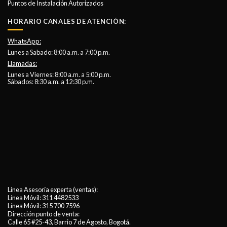
Puntos de Instalación Autorizados
HORARIO CANALES DE ATENCIÓN:
WhatsApp:
Lunes a Sabado: 8:00 a.m. a 7:00 p.m.
Llamadas:
Lunes a Viernes: 8:00 a.m. a 5:00 p.m.
Sábados: 8:30 a.m. a 12:30 p.m.
Línea Asesoría experta (ventas):
Línea Móvil:
311 4482533
Línea Móvil:
315 700 7596
Dirección punto de venta:
Calle 65 #25-43, Barrio 7 de Agosto, Bogotá.