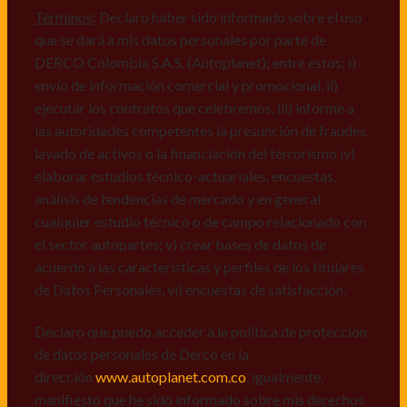
mismos, vi) crear bases de datos de acuerdo a las
Términos
: Declaro haber sido informado sobre el uso
características y perfiles de los titulares de Datos
que se dará a mis datos personales por parte de
Personales, v) encuestas de satisfacción, vi) reportes
DERCO Colombia S.A.S. (Autoplanet); entre estos: i)
recall.
envío de información comercial y promocional, ii)
ejecutar los contratos que celebremos, iii) informe a
Declaro que puedo acceder a la política de protección
las autoridades competentes la presunción de fraudes,
de datos personales de Derco en la
lavado de activos o la financiación del terrorismo iv)
dirección
www.autoplanet.com.co
, igualmente,
elaborar estudios técnico-actuariales, encuestas,
manifiesto que he sido informado sobre mis derechos
análisis de tendencias de mercado y en general
a conocer, actualizar, rectificar, suprimir, solicitar
cualquier estudio técnico o de campo relacionado con
prueba: i) de autorización y ii) finalidad, presentar
el sector autopartes; v) crear bases de datos de
quejas y/o reclamos en canales de
acuerdo a las características y perfiles de los titulares
atención:
servicioalcliente@derco.com.co
y en
de Datos Personales, vi) encuestas de satisfacción.
consecuencia autorizo expresamente a los
responsables, para que efectúen el tratamiento de mis
Declaro que puedo acceder a la política de protección
datos conforme lo expuesto.
de datos personales de Derco en la
dirección
www.autoplanet.com.co
, igualmente,
manifiesto que he sido informado sobre mis derechos