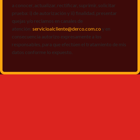
a conocer, actualizar, rectificar, suprimir, solicitar
prueba: i) de autorización y ii) finalidad, presentar
quejas y/o reclamos en canales de
atención:
servicioalcliente@derco.com.co
y en
consecuencia autorizo expresamente a los
responsables, para que efectúen el tratamiento de mis
datos conforme lo expuesto.