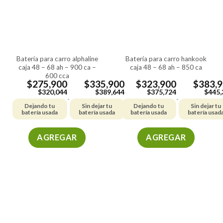
batería para carro alphaline
batería para carro hankook
caja 48 – 68 ah – 900 ca –
caja 48 – 68 ah – 850 ca
600 cca
$
275,900
$
335,900
$
323,900
$
383,
$
320,044
$
389,644
$
375,724
$
445,
-
-
Dejando tu
Sin dejar tu
Dejando tu
Sin dejar tu
batería usada
batería usada
batería usada
batería usad
AGREGAR
AGREGAR
Este
Este
producto
producto
tiene
tiene
múltiples
múltiples
variantes.
variantes.
Las
Las
opciones
opciones