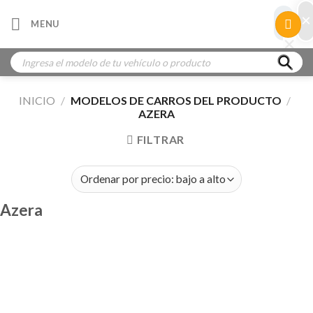
Skip
×
×
MENU
to
×
×
content
Búsqueda
de
productos
INICIO
/
MODELOS DE CARROS DEL PRODUCTO
/
AZERA
FILTRAR
Azera