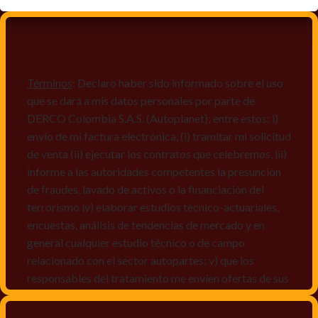
Términos
: Declaro haber sido informado sobre el uso
que se dará a mis datos personales por parte de
DERCO Colombia S.A.S. (Autoplanet); entre estos: i)
envío de mi factura electrónica, (i) tramitar mi solicitud
de venta (ii) ejecutar los contratos que celebremos, iii)
informe a las autoridades competentes la presunción
de fraudes, lavado de activos o la financiación del
terrorismo iv) elaborar estudios técnico-actuariales,
encuestas, análisis de tendencias de mercado y en
general cualquier estudio técnico o de campo
relacionado con el sector autopartes; v) que los
responsables del tratamiento me envíen ofertas de sus
productos y/o servicios, o comunicaciones
comerciales de cualquier clase relacionadas con los