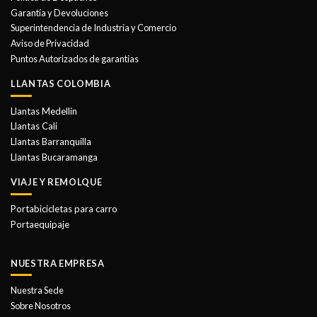
pueden
Garantía y Devoluciones
elegir
Superintendencia de Industria y Comercio
en
Aviso de Privacidad
la
Puntos Autorizados de garantias
página
de
LLANTAS COLOMBIA
producto
Llantas Medellin
Llantas Cali
Llantas Barranquilla
Llantas Bucaramanga
VIAJE Y REMOLQUE
Portabicicletas para carro
Portaequipaje
NUESTRA EMPRESA
Nuestra Sede
Sobre Nosotros