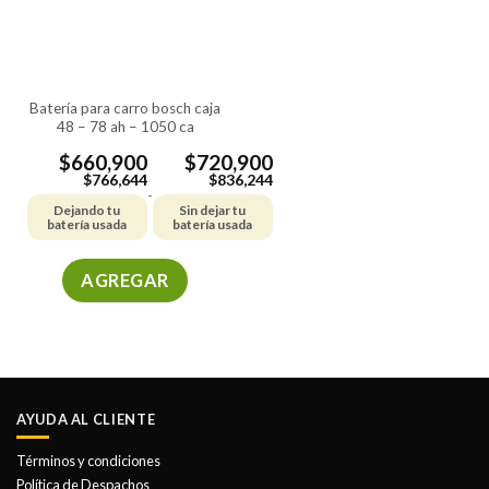
pueden
pueden
elegir
elegir
en
en
la
la
batería para carro bosch caja
página
página
48 – 78 ah – 1050 ca
de
de
producto
producto
$
660,900
$
720,900
$
766,644
$
836,244
-
Dejando tu
Sin dejar tu
batería usada
batería usada
AGREGAR
Este
producto
tiene
múltiples
variantes.
AYUDA AL CLIENTE
Las
opciones
Términos y condiciones
se
Política de Despachos