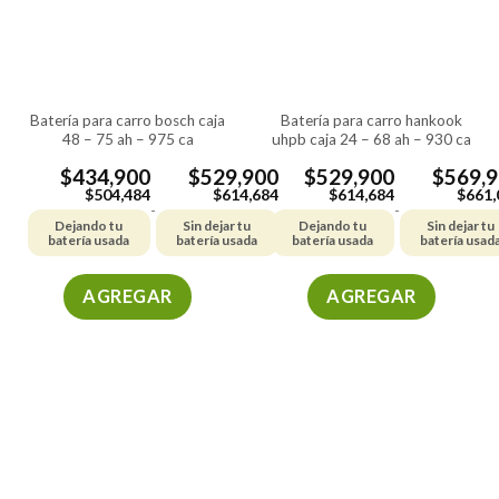
se
se
pueden
pueden
elegir
elegir
en
en
la
la
batería para carro bosch caja
batería para carro hankook
página
página
48 – 75 ah – 975 ca
uhpb caja 24 – 68 ah – 930 ca
de
de
producto
producto
$
434,900
$
529,900
$
529,900
$
569,
$
504,484
$
614,684
$
614,684
$
661,
-
-
Dejando tu
Sin dejar tu
Dejando tu
Sin dejar tu
batería usada
batería usada
batería usada
batería usad
AGREGAR
AGREGAR
Este
Este
producto
producto
tiene
tiene
múltiples
múltiples
variantes.
variantes.
Las
Las
opciones
opciones
se
se