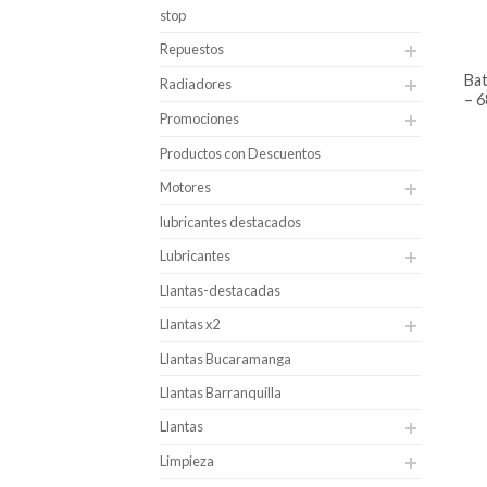
stop
Repuestos
batería para carro alphaline caja 48
Radiadores
– 6
Promociones
Productos con Descuentos
Motores
lubricantes destacados
Lubricantes
Llantas-destacadas
Llantas x2
Llantas Bucaramanga
Llantas Barranquilla
Llantas
Limpieza