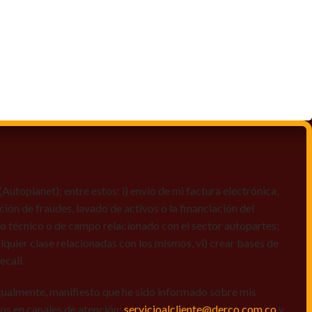
toplanet); entre estos: i) envío de mi factura electrónica,
ción de fraudes, lavado de activos o la financiación del
dio técnico o de campo relacionado con el sector autopartes;
quier clase relacionadas con los mismos, vi) crear bases de
ecall.
igualmente, manifiesto que he sido informado sobre mis
amos en canales de atención:
servicioalcliente@derco.com.co
y