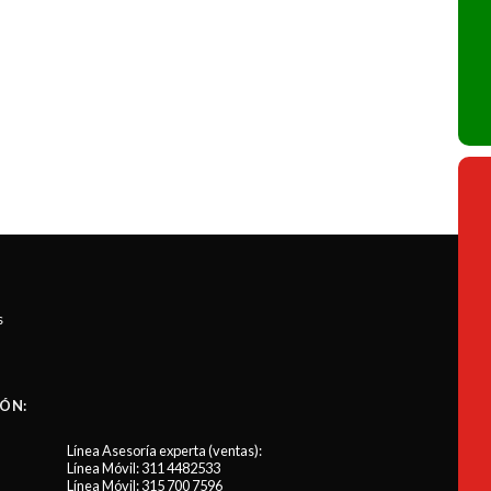
s
ÓN:
Línea Asesoría experta (ventas):
Línea Móvil:
311 4482533
Línea Móvil:
315 700 7596