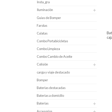
Insta_gra
Iluminación
Guias de Bomper
Farolas
batería para carro hankook uhpb
Culatas
caj
Combo Portabicicletas
Combo Limpieza
Combo Cambio de Aceite
Colisión
carga y viaje destacado
Bomper
Baterias destacadas
Baterias a domicilio
Baterías
Accesorios