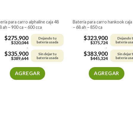
batería para carro hankook caja 48
8 ah – 900 ca – 600 cca
– 68 ah – 850 ca
$
275,900
$
323,900
Dejando tu
Dejando 
batería usada
batería us
$
320,044
$
375,724
-
-
$
335,900
$
383,900
Sin dejar tu
Sin dejar 
batería usada
batería us
$
389,644
$
445,324
AGREGAR
AGREGAR
Este
Este
producto
producto
tiene
tiene
múltiples
múltiples
variantes.
variantes.
Las
Las
opciones
opciones
se
se