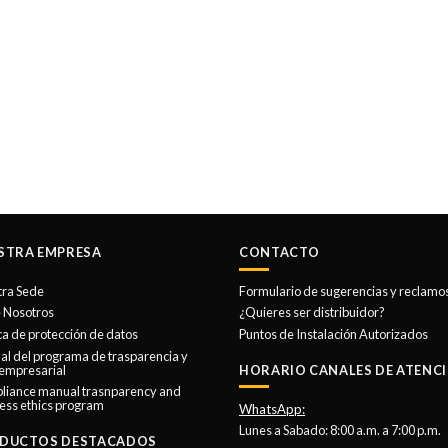
STRA EMPRESA
CONTACTO
tra Sede
Formulario de sugerencias y reclamo
 Nosotros
¿Quieres ser distribuidor?
ica de protección de datos
Puntos de Instalación Autorizados
l del programa de trasparencia y
 empresarial
HORARIO CANALES DE ATENCI
liance manual trasnparency and
ess ethics program
WhatsApp:
Lunes a Sabado: 8:00 a.m. a 7:00 p.m.
DUCTOS DESTACADOS