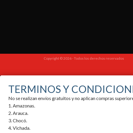
Copyright © 2026 - Todos los derechos reservados
TERMINOS Y CONDICION
No se realizan envíos gratuitos y no aplican compras superi
1. Amazonas.
2. Arauca.
3. Chocó.
4. Vichada.