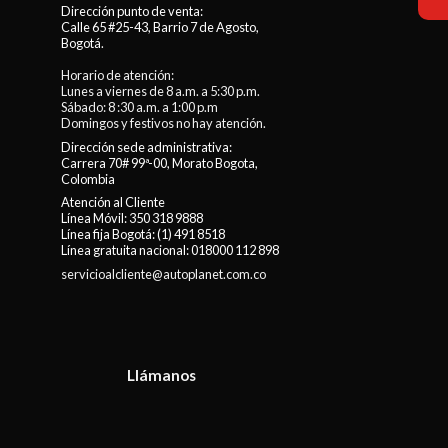
Dirección punto de venta:
Calle 65 #25-43, Barrio 7 de Agosto,
Bogotá.
Horario de atención:
Lunes a viernes de 8 a.m. a 5:30 p.m.
Sábado: 8 :30 a.m. a 1:00 p.m
Domingos y festivos no hay atención.
Dirección sede administrativa:
Carrera 70# 99ª-00, Morato Bogota,
Colombia
Atención al Cliente
Línea Móvil:
350 318 9888
Línea fija Bogotá:
(1) 491 8518
Línea gratuita nacional:
018000 112 898
servicioalcliente@autoplanet.com.co
Llámanos