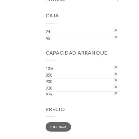
CAJA
(1)
24
(4)
48
CAPACIDAD ARRANQUE
(1)
1050
(1)
850
(1)
900
(1)
930
(1)
975
PRECIO
Precio
Precio
FILTRAR
mínimo
máximo