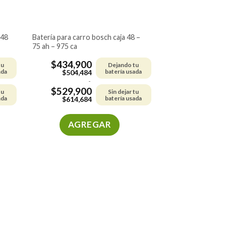
batería para carro bosch caja 48 –
75 ah – 975 ca
$
434,900
tu
Dejando tu
ada
batería usada
$
504,484
-
$
529,900
tu
Sin dejar tu
ada
batería usada
$
614,684
AGREGAR
Este
producto
tiene
múltiples
variantes.
Las
opciones
se