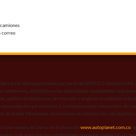
y camiones
o correo
dará a mis datos personales por parte de DERCO Colombia S.A.S. (Au
 que celebremos, iii) informe a las autoridades competentes la presun
tas, análisis de tendencias de mercado y en general cualquier estu
 sus productos y/o servicios, o comunicaciones comerciales de cual
res de Datos Personales, v) encuestas de satisfacción, vi) reportes r
tos personales de Derco en la dirección
www.autoplanet.com.co
, 
 prueba: i) de autorización y ii) finalidad, presentar quejas y/o recl