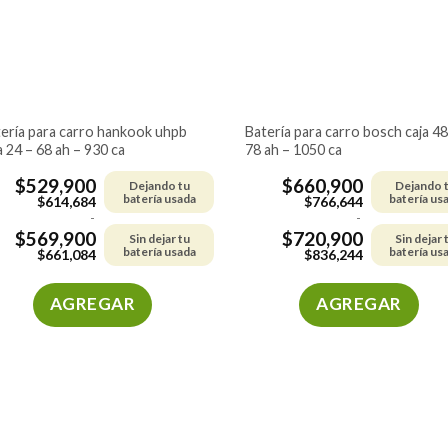
pueden
pueden
elegir
elegir
en
en
la
la
página
página
de
de
batería para carro bosch caja 48 –
a 24 – 68 ah – 930 ca
78 ah – 1050 ca
producto
producto
$
529,900
$
660,900
Dejando tu
Dejando 
batería usada
batería us
$
614,684
$
766,644
-
-
$
569,900
$
720,900
Sin dejar tu
Sin dejar 
batería usada
batería us
$
661,084
$
836,244
AGREGAR
AGREGAR
Este
Este
producto
producto
tiene
tiene
múltiples
múltiples
variantes.
variantes.