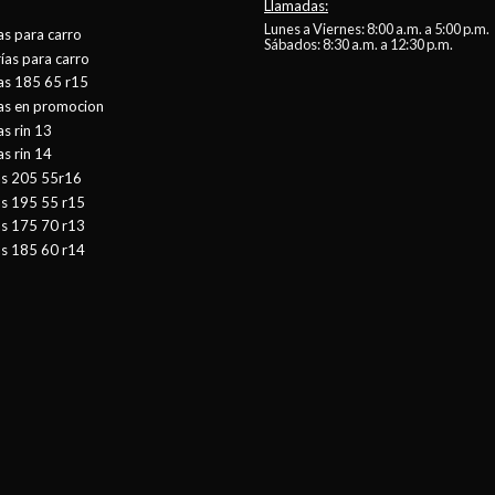
Llamadas:
Lunes a Viernes: 8:00 a.m. a 5:00 p.m.
as para carro
Sábados: 8:30 a.m. a 12:30 p.m.
ías para carro
as 185 65 r15
tas en promocion
as rin 13
as rin 14
as 205 55r16
as 195 55 r15
as 175 70 r13
as 185 60 r14