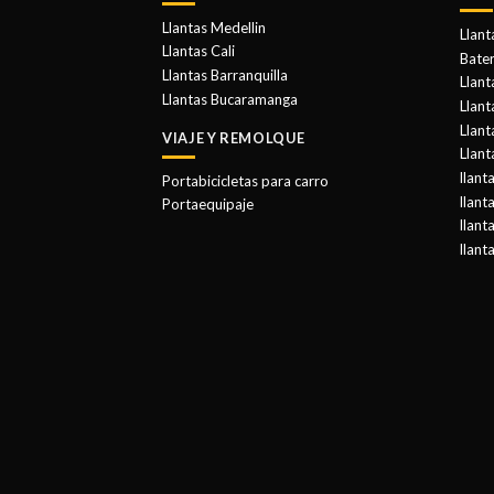
Llantas Medellin
Llant
Llantas Cali
Bater
Llantas Barranquilla
Llant
Llantas Bucaramanga
Llan
Llant
VIAJE Y REMOLQUE
Llant
llant
Portabicicletas para carro
llant
Portaequipaje
llant
llant