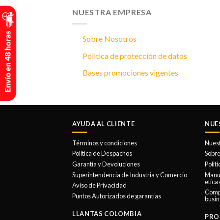
NUESTRA EMPRESA
Sobre Nosotros
Politica de protección de datos
Bases promociones vigentes
AYUDA AL CLIENTE
NUE
Términos y condiciones
Nues
Política de Despachos
Sobre
Garantía y Devoluciones
Polit
Superintendencia de Industria y Comercio
Manua
etica
Aviso de Privacidad
Comp
Puntos Autorizados de garantias
busin
LLANTAS COLOMBIA
PRO