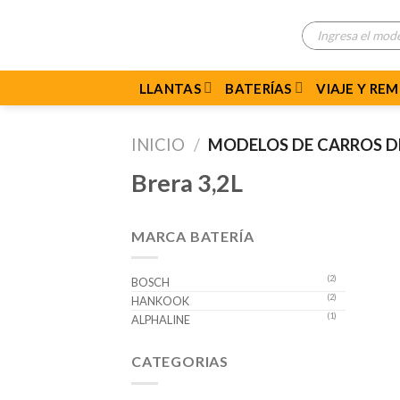
Skip
Búsqueda
to
de
productos
content
LLANTAS
BATERÍAS
VIAJE Y RE
INICIO
/
MODELOS DE CARROS 
Brera 3,2L
MARCA BATERÍA
(2)
BOSCH
(2)
HANKOOK
(1)
ALPHALINE
CATEGORIAS