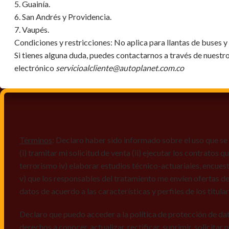
5. Guainía.
6. San Andrés y Providencia.
7. Vaupés.
Condiciones y restricciones:
No aplica para llantas de buses 
Si tienes alguna duda, puedes contactarnos a través de nuestr
electrónico
servicioalcliente@autoplanet.com.co
Términos
: Declaro haber sido informado sobre el uso que se 
(i) tramitar mi solicitud de venta (ii) ejecutar los contratos
terrorismo iv) elaborar estudios técnico-actuariales, encues
v) que los responsables del tratamiento me envíen ofertas de
datos de acuerdo a las características y perfiles de los titula
Declaro que puedo acceder a la política de protección de da
derechos a conocer, actualizar, rectificar, suprimir, solicitar