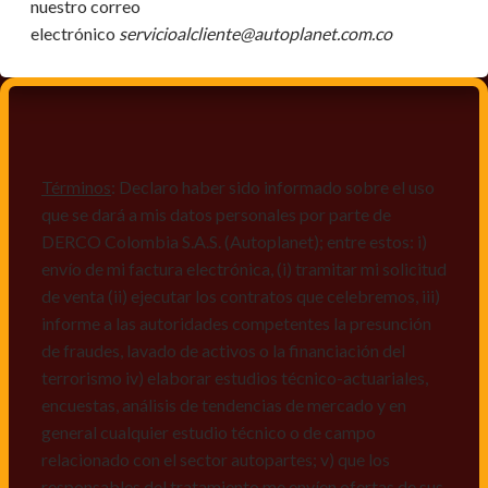
nuestro correo
electrónico
servicioalcliente@autoplanet.com.co
Términos
: Declaro haber sido informado sobre el uso
que se dará a mis datos personales por parte de
DERCO Colombia S.A.S. (Autoplanet); entre estos: i)
envío de mi factura electrónica, (i) tramitar mi solicitud
de venta (ii) ejecutar los contratos que celebremos, iii)
informe a las autoridades competentes la presunción
de fraudes, lavado de activos o la financiación del
terrorismo iv) elaborar estudios técnico-actuariales,
encuestas, análisis de tendencias de mercado y en
general cualquier estudio técnico o de campo
relacionado con el sector autopartes; v) que los
responsables del tratamiento me envíen ofertas de sus