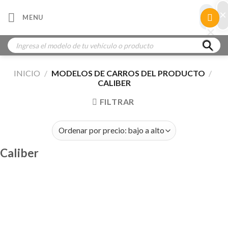
Skip
×
×
MENU
to
×
×
content
Búsqueda
de
productos
INICIO
/
MODELOS DE CARROS DEL PRODUCTO
/
CALIBER
FILTRAR
Caliber