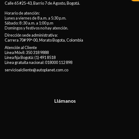
Calle 65 #25-43, Barrio 7 de Agosto, Bogotá.
Horario de atención:
Lunes a viernes de 8 a.m. a 5:30 p.m.
Sábado: 8 :30 a.m. a 1:00 p.m
Domingos y festivos no hay atención.
Dirección sede administrativa:
Carrera 70# 99ª-00, Morato Bogota, Colombia
Atención al Cliente
Línea Móvil:
350 318 9888
Línea fija Bogotá:
(1) 491 8518
Línea gratuita nacional:
018000 112 898
servicioalcliente@autoplanet.com.co
Llámanos