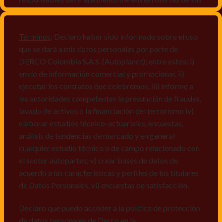
productos y/o servicios, o comunicaciones
comerciales de cualquier clase relacionadas con los
mismos, vi) crear bases de datos de acuerdo a las
Términos
: Declaro haber sido informado sobre el uso
características y perfiles de los titulares de Datos
que se dará a mis datos personales por parte de
Personales, v) encuestas de satisfacción, vi) reportes
DERCO Colombia S.A.S. (Autoplanet); entre estos: i)
recall.
envío de información comercial y promocional, ii)
ejecutar los contratos que celebremos, iii) informe a
Declaro que puedo acceder a la política de protección
las autoridades competentes la presunción de fraudes,
de datos personales de Derco en la
lavado de activos o la financiación del terrorismo iv)
dirección
www.autoplanet.com.co
, igualmente,
elaborar estudios técnico-actuariales, encuestas,
manifiesto que he sido informado sobre mis derechos
análisis de tendencias de mercado y en general
a conocer, actualizar, rectificar, suprimir, solicitar
cualquier estudio técnico o de campo relacionado con
prueba: i) de autorización y ii) finalidad, presentar
el sector autopartes; v) crear bases de datos de
quejas y/o reclamos en canales de
acuerdo a las características y perfiles de los titulares
atención:
servicioalcliente@derco.com.co
y en
de Datos Personales, vi) encuestas de satisfacción.
consecuencia autorizo expresamente a los
responsables, para que efectúen el tratamiento de mis
Declaro que puedo acceder a la política de protección
datos conforme lo expuesto.
de datos personales de Derco en la