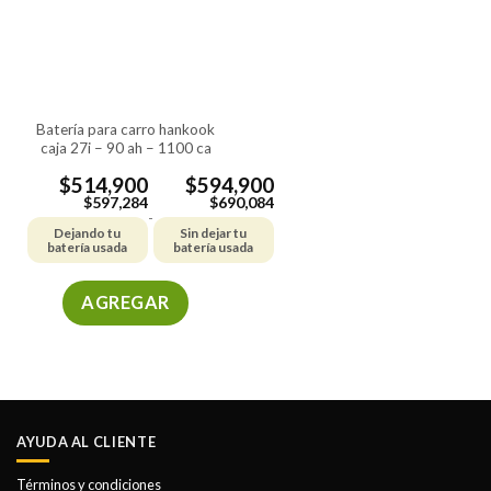
batería para carro hankook
caja 27i – 90 ah – 1100 ca
$
514,900
$
594,900
$
597,284
$
690,084
-
Dejando tu
Sin dejar tu
batería usada
batería usada
AGREGAR
Este
producto
tiene
múltiples
variantes.
AYUDA AL CLIENTE
Las
opciones
Términos y condiciones