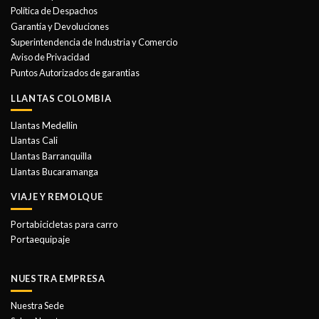
se
Política de Despachos
pueden
Garantía y Devoluciones
elegir
Superintendencia de Industria y Comercio
en
Aviso de Privacidad
la
Puntos Autorizados de garantias
página
de
LLANTAS COLOMBIA
producto
Llantas Medellin
Llantas Cali
Llantas Barranquilla
Llantas Bucaramanga
VIAJE Y REMOLQUE
Portabicicletas para carro
Portaequipaje
NUESTRA EMPRESA
Nuestra Sede