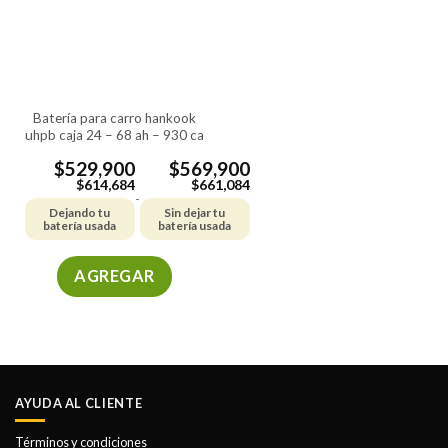
batería para carro hankook
uhpb caja 24 – 68 ah – 930 ca
$
529,900
$
569,900
$
614,684
$
661,084
-
Dejando tu
Sin dejar tu
batería usada
batería usada
AGREGAR
Este
producto
tiene
múltiples
variantes.
AYUDA AL CLIENTE
Las
opciones
Términos y condiciones