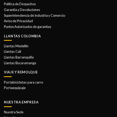
se
Política de Despachos
pueden
Garantía y Devoluciones
elegir
Superintendencia de Industria y Comercio
en
Aviso de Privacidad
la
Puntos Autorizados de garantias
página
de
LLANTAS COLOMBIA
producto
Llantas Medellin
Llantas Cali
Llantas Barranquilla
Llantas Bucaramanga
VIAJE Y REMOLQUE
Portabicicletas para carro
Portaequipaje
NUESTRA EMPRESA
Nuestra Sede