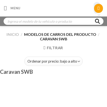
Skip
×
MENU
to
×
×
content
Búsqueda
de
productos
INICIO
/
MODELOS DE CARROS DEL PRODUCTO
/
CARAVAN SWB
FILTRAR
Caravan SWB