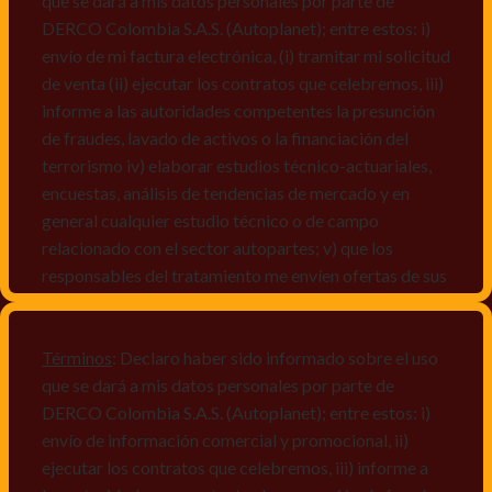
que se dará a mis datos personales por parte de
DERCO Colombia S.A.S. (Autoplanet); entre estos: i)
envío de mi factura electrónica, (i) tramitar mi solicitud
de venta (ii) ejecutar los contratos que celebremos, iii)
informe a las autoridades competentes la presunción
de fraudes, lavado de activos o la financiación del
terrorismo iv) elaborar estudios técnico-actuariales,
encuestas, análisis de tendencias de mercado y en
general cualquier estudio técnico o de campo
relacionado con el sector autopartes; v) que los
responsables del tratamiento me envíen ofertas de sus
productos y/o servicios, o comunicaciones
comerciales de cualquier clase relacionadas con los
mismos, vi) crear bases de datos de acuerdo a las
Términos
: Declaro haber sido informado sobre el uso
características y perfiles de los titulares de Datos
que se dará a mis datos personales por parte de
Personales, v) encuestas de satisfacción, vi) reportes
DERCO Colombia S.A.S. (Autoplanet); entre estos: i)
recall.
envío de información comercial y promocional, ii)
ejecutar los contratos que celebremos, iii) informe a
Declaro que puedo acceder a la política de protección