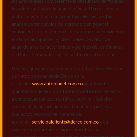
las autoridades competentes la presunción de fraudes,
de datos personales de Derco en la
lavado de activos o la financiación del terrorismo iv)
dirección
www.autoplanet.com.co
, igualmente,
elaborar estudios técnico-actuariales, encuestas,
manifiesto que he sido informado sobre mis derechos
análisis de tendencias de mercado y en general
a conocer, actualizar, rectificar, suprimir, solicitar
cualquier estudio técnico o de campo relacionado con
prueba: i) de autorización y ii) finalidad, presentar
el sector autopartes; v) crear bases de datos de
quejas y/o reclamos en canales de
acuerdo a las características y perfiles de los titulares
atención:
servicioalcliente@derco.com.co
y en
de Datos Personales, vi) encuestas de satisfacción.
consecuencia autorizo expresamente a los
responsables, para que efectúen el tratamiento de mis
Declaro que puedo acceder a la política de protección
datos conforme lo expuesto.
de datos personales de Derco en la
dirección
www.autoplanet.com.co
, igualmente,
manifiesto que he sido informado sobre mis derechos
a conocer, actualizar, rectificar, suprimir, solicitar
prueba: i) de autorización y ii) finalidad, presentar
quejas y/o reclamos en canales de
atención:
servicioalcliente@derco.com.co
y en
consecuencia autorizo expresamente a los
responsables, para que efectúen el tratamiento de mis