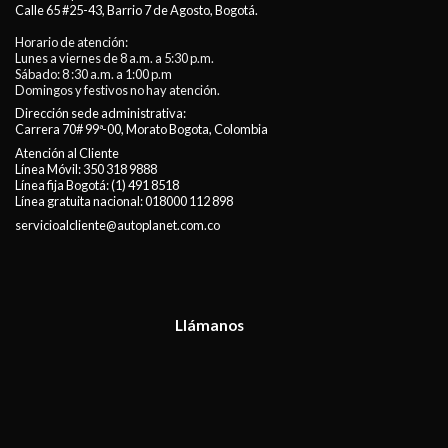
Calle 65 #25-43, Barrio 7 de Agosto, Bogotá.
Horario de atención:
Lunes a viernes de 8 a.m. a 5:30 p.m.
Sábado: 8 :30 a.m. a 1:00 p.m
Domingos y festivos no hay atención.
Dirección sede administrativa:
Carrera 70# 99ª-00, Morato Bogota, Colombia
Atención al Cliente
Línea Móvil:
350 318 9888
Línea fija Bogotá:
(1) 491 8518
Línea gratuita nacional:
018000 112 898
servicioalcliente@autoplanet.com.co
Llámanos