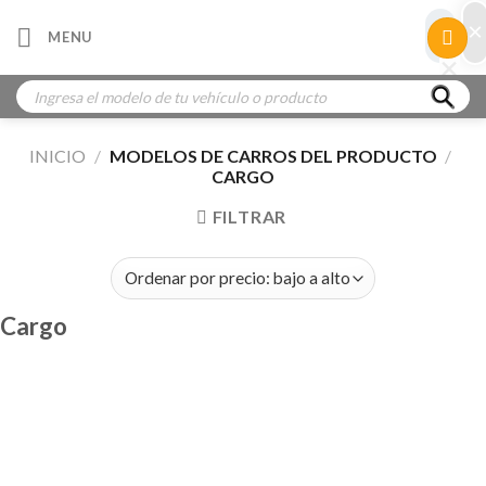
Skip
×
×
MENU
to
×
×
content
Búsqueda
de
productos
INICIO
/
MODELOS DE CARROS DEL PRODUCTO
/
CARGO
FILTRAR
Cargo