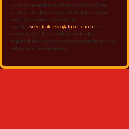
a conocer, actualizar, rectificar, suprimir, solicitar
prueba: i) de autorización y ii) finalidad, presentar
quejas y/o reclamos en canales de
atención:
servicioalcliente@derco.com.co
y en
consecuencia autorizo expresamente a los
responsables, para que efectúen el tratamiento de mis
datos conforme lo expuesto.