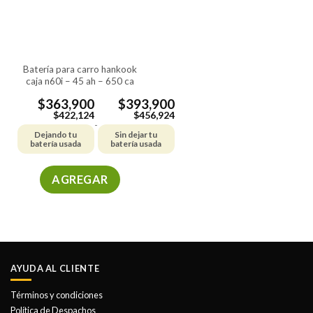
pueden
pueden
elegir
elegir
en
en
la
la
batería para carro hankook
página
página
caja n60i – 45 ah – 650 ca
de
de
producto
producto
$
363,900
$
393,900
$
422,124
$
456,924
-
Dejando tu
Sin dejar tu
batería usada
batería usada
AGREGAR
Este
producto
tiene
múltiples
variantes.
AYUDA AL CLIENTE
Las
opciones
Términos y condiciones
se
Política de Despachos