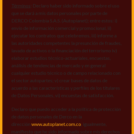
mismos, vi) crear bases de datos de acuerdo a las
Términos
: Declaro haber sido informado sobre el uso
características y perfiles de los titulares de Datos
que se dará a mis datos personales por parte de
Personales, v) encuestas de satisfacción, vi) reportes
DERCO Colombia S.A.S. (Autoplanet); entre estos: i)
recall.
envío de información comercial y promocional, ii)
ejecutar los contratos que celebremos, iii) informe a
Declaro que puedo acceder a la política de protección
las autoridades competentes la presunción de fraudes,
de datos personales de Derco en la
lavado de activos o la financiación del terrorismo iv)
dirección
www.autoplanet.com.co
, igualmente,
elaborar estudios técnico-actuariales, encuestas,
manifiesto que he sido informado sobre mis derechos
análisis de tendencias de mercado y en general
a conocer, actualizar, rectificar, suprimir, solicitar
cualquier estudio técnico o de campo relacionado con
prueba: i) de autorización y ii) finalidad, presentar
el sector autopartes; v) crear bases de datos de
quejas y/o reclamos en canales de
acuerdo a las características y perfiles de los titulares
atención:
servicioalcliente@derco.com.co
y en
de Datos Personales, vi) encuestas de satisfacción.
consecuencia autorizo expresamente a los
responsables, para que efectúen el tratamiento de mis
Declaro que puedo acceder a la política de protección
datos conforme lo expuesto.
de datos personales de Derco en la
dirección
www.autoplanet.com.co
, igualmente,
manifiesto que he sido informado sobre mis derechos