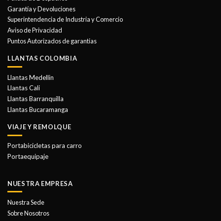
pueden
Garantía y Devoluciones
elegir
Superintendencia de Industria y Comercio
en
Aviso de Privacidad
la
Puntos Autorizados de garantias
página
de
LLANTAS COLOMBIA
producto
Llantas Medellin
Llantas Cali
Llantas Barranquilla
Llantas Bucaramanga
VIAJE Y REMOLQUE
Portabicicletas para carro
Portaequipaje
NUESTRA EMPRESA
Nuestra Sede
Sobre Nosotros