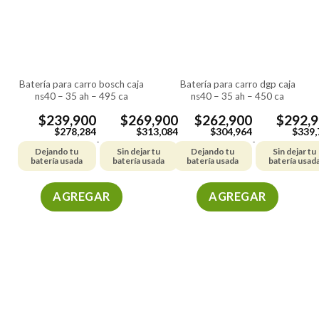
batería para carro bosch caja
batería para carro dgp caja
ns40 – 35 ah – 495 ca
ns40 – 35 ah – 450 ca
$
239,900
$
269,900
$
262,900
$
292,
$
278,284
$
313,084
$
304,964
$
339,
-
-
Dejando tu
Sin dejar tu
Dejando tu
Sin dejar tu
batería usada
batería usada
batería usada
batería usad
AGREGAR
AGREGAR
Este
Este
producto
producto
tiene
tiene
múltiples
múltiples
variantes.
variantes.
Las
Las
opciones
opciones