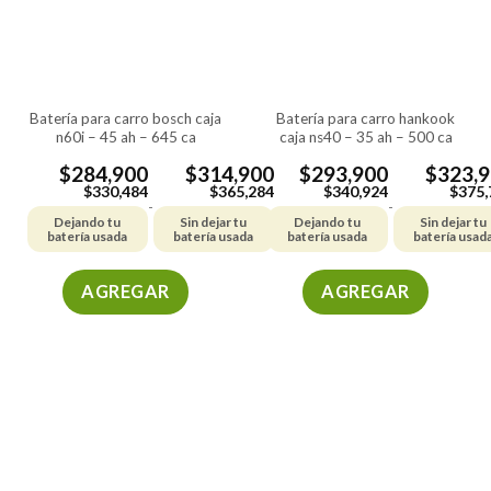
se
se
pueden
pueden
elegir
elegir
en
en
la
la
batería para carro bosch caja
batería para carro hankook
página
página
n60i – 45 ah – 645 ca
caja ns40 – 35 ah – 500 ca
de
de
producto
producto
$
284,900
$
314,900
$
293,900
$
323,
$
330,484
$
365,284
$
340,924
$
375,
-
-
Dejando tu
Sin dejar tu
Dejando tu
Sin dejar tu
batería usada
batería usada
batería usada
batería usad
AGREGAR
AGREGAR
Este
Este
producto
producto
tiene
tiene
múltiples
múltiples
variantes.
variantes.
Las
Las
opciones
opciones
se
se