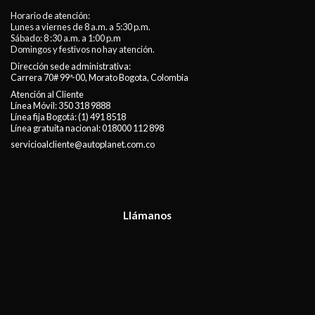
Horario de atención:
Lunes a viernes de 8 a.m. a 5:30 p.m.
Sábado: 8 :30 a.m. a 1:00 p.m
Domingos y festivos no hay atención.
Dirección sede administrativa:
Carrera 70# 99ª-00, Morato Bogota, Colombia
Atención al Cliente
Línea Móvil:
350 318 9888
Línea fija Bogotá:
(1) 491 8518
Línea gratuita nacional:
018000 112 898
servicioalcliente@autoplanet.com.co
Llámanos