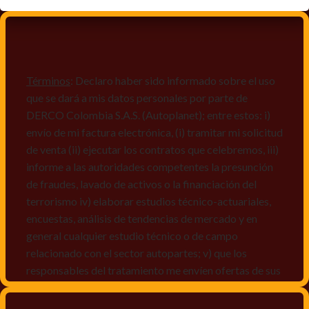
Términos
: Declaro haber sido informado sobre el uso
que se dará a mis datos personales por parte de
DERCO Colombia S.A.S. (Autoplanet); entre estos: i)
envío de mi factura electrónica, (i) tramitar mi solicitud
de venta (ii) ejecutar los contratos que celebremos, iii)
informe a las autoridades competentes la presunción
de fraudes, lavado de activos o la financiación del
terrorismo iv) elaborar estudios técnico-actuariales,
encuestas, análisis de tendencias de mercado y en
general cualquier estudio técnico o de campo
relacionado con el sector autopartes; v) que los
responsables del tratamiento me envíen ofertas de sus
productos y/o servicios, o comunicaciones
comerciales de cualquier clase relacionadas con los