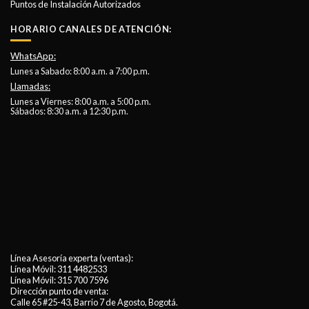
Puntos de Instalación Autorizados
HORARIO CANALES DE ATENCIÓN:
WhatsApp:
Lunes a Sabado: 8:00 a.m. a 7:00 p.m.
Llamadas:
Lunes a Viernes: 8:00 a.m. a 5:00 p.m.
Sábados: 8:30 a.m. a 12:30 p.m.
Línea Asesoría experta (ventas):
Línea Móvil:
311 4482533
Línea Móvil:
315 700 7596
Dirección punto de venta:
Calle 65 #25-43, Barrio 7 de Agosto, Bogotá.