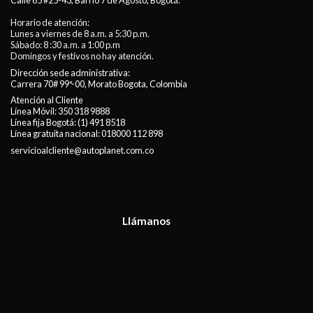
Calle 65 #25-43, Barrio 7 de Agosto, Bogotá.
Horario de atención:
Lunes a viernes de 8 a.m. a 5:30 p.m.
Sábado: 8 :30 a.m. a 1:00 p.m
Domingos y festivos no hay atención.
Dirección sede administrativa:
Carrera 70# 99ª-00, Morato Bogota, Colombia
Atención al Cliente
Línea Móvil:
350 318 9888
Línea fija Bogotá:
(1) 491 8518
Línea gratuita nacional:
018000 112 898
servicioalcliente@autoplanet.com.co
Llámanos