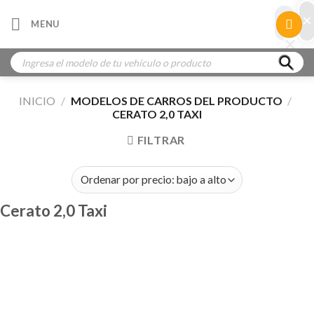
Skip
×
×
MENU
to
×
×
content
Búsqueda
de
productos
INICIO
/
MODELOS DE CARROS DEL PRODUCTO
/
CERATO 2,0 TAXI
FILTRAR
Cerato 2,0 Taxi