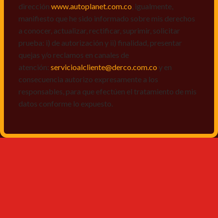
dirección
www.autoplanet.com.co
, igualmente,
manifiesto que he sido informado sobre mis derechos
a conocer, actualizar, rectificar, suprimir, solicitar
prueba: i) de autorización y ii) finalidad, presentar
quejas y/o reclamos en canales de
atención:
servicioalcliente@derco.com.co
y en
consecuencia autorizo expresamente a los
responsables, para que efectúen el tratamiento de mis
datos conforme lo expuesto.