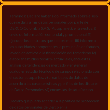
productos y/o servicios, o comunicaciones
comerciales de cualquier clase relacionadas con los
mismos, vi) crear bases de datos de acuerdo a las
Términos
: Declaro haber sido informado sobre el uso
características y perfiles de los titulares de Datos
que se dará a mis datos personales por parte de
Personales, v) encuestas de satisfacción, vi) reportes
DERCO Colombia S.A.S. (Autoplanet); entre estos: i)
recall.
envío de información comercial y promocional, ii)
ejecutar los contratos que celebremos, iii) informe a
Declaro que puedo acceder a la política de protección
las autoridades competentes la presunción de fraudes,
de datos personales de Derco en la
lavado de activos o la financiación del terrorismo iv)
dirección
www.autoplanet.com.co
, igualmente,
elaborar estudios técnico-actuariales, encuestas,
manifiesto que he sido informado sobre mis derechos
análisis de tendencias de mercado y en general
a conocer, actualizar, rectificar, suprimir, solicitar
cualquier estudio técnico o de campo relacionado con
prueba: i) de autorización y ii) finalidad, presentar
el sector autopartes; v) crear bases de datos de
quejas y/o reclamos en canales de
acuerdo a las características y perfiles de los titulares
atención:
servicioalcliente@derco.com.co
y en
de Datos Personales, vi) encuestas de satisfacción.
consecuencia autorizo expresamente a los
responsables, para que efectúen el tratamiento de mis
Declaro que puedo acceder a la política de protección
datos conforme lo expuesto.
de datos personales de Derco en la