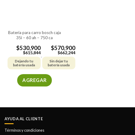
se
se
pueden
pueden
elegir
elegir
en
en
la
la
batería para carro bosch caja
página
página
35i – 60 ah – 750 ca
de
de
producto
producto
$
530,900
$
570,900
$
615,844
$
662,244
-
Dejando tu
Sin dejar tu
batería usada
batería usada
AGREGAR
Este
producto
tiene
múltiples
variantes.
AYUDA AL CLIENTE
Las
opciones
Términos y condiciones
se