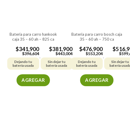
batería para carro hankook
batería para carro bosch caja
caja 35 – 60 ah – 825 ca
35 – 60 ah – 750 ca
$
341,900
$
381,900
$
476,900
$
516,
$
396,604
$
443,004
$
553,204
$
599,
-
-
Dejando tu
Sin dejar tu
Dejando tu
Sin dejar tu
batería usada
batería usada
batería usada
batería usad
AGREGAR
AGREGAR
Este
Este
producto
producto
tiene
tiene
múltiples
múltiples
variantes.
variantes.
Las
Las
opciones
opciones