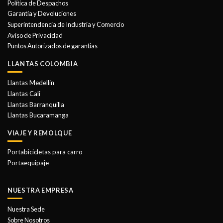
Política de Despachos
pueden
Garantía y Devoluciones
elegir
Superintendencia de Industria y Comercio
en
Aviso de Privacidad
la
Puntos Autorizados de garantias
página
de
LLANTAS COLOMBIA
producto
Llantas Medellin
Llantas Cali
Llantas Barranquilla
Llantas Bucaramanga
VIAJE Y REMOLQUE
Portabicicletas para carro
Portaequipaje
NUESTRA EMPRESA
Nuestra Sede
Sobre Nosotros