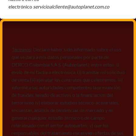
electrónico
servicioalcliente@autoplanet.com.co
Términos
: Declaro haber sido informado sobre el uso
que se dará a mis datos personales por parte de
DERCO Colombia S.A.S. (Autoplanet); entre estos: i)
envío de mi factura electrónica, (i) tramitar mi solicitud
de venta (ii) ejecutar los contratos que celebremos, iii)
informe a las autoridades competentes la presunción
de fraudes, lavado de activos o la financiación del
terrorismo iv) elaborar estudios técnico-actuariales,
encuestas, análisis de tendencias de mercado y en
general cualquier estudio técnico o de campo
relacionado con el sector autopartes; v) que los
responsables del tratamiento me envíen ofertas de sus