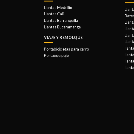
Llantas Medellin
Llant
Llantas Cali
Bater
Llantas Barranquilla
Llant
Llantas Bucaramanga
Llan
Llant
VIAJE Y REMOLQUE
Llant
llant
Portabicicletas para carro
llant
Portaequipaje
llant
llant