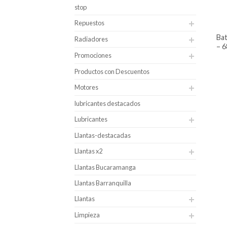
stop
Repuestos
batería para carro alphaline caja 48
Radiadores
– 6
Promociones
Productos con Descuentos
Motores
lubricantes destacados
Lubricantes
Llantas-destacadas
Llantas x2
Llantas Bucaramanga
Llantas Barranquilla
Llantas
Limpieza