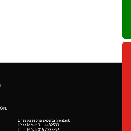
s
ÓN:
Línea Asesoría experta (ventas):
Línea Móvil:
311 4482533
Línea Móvil:
315 700 7596