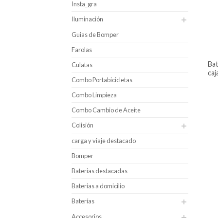
Insta_gra
Iluminación
Guias de Bomper
Farolas
batería para carro hankook uhpb
Culatas
caj
Combo Portabicicletas
Combo Limpieza
Combo Cambio de Aceite
Colisión
carga y viaje destacado
Bomper
Baterias destacadas
Baterias a domicilio
Baterías
Accesorios