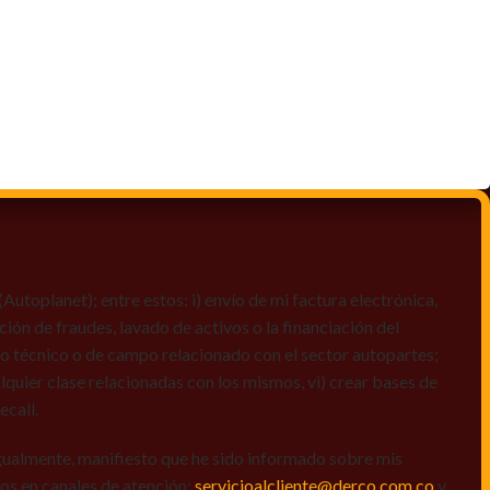
toplanet); entre estos: i) envío de mi factura electrónica,
ción de fraudes, lavado de activos o la financiación del
dio técnico o de campo relacionado con el sector autopartes;
quier clase relacionadas con los mismos, vi) crear bases de
ecall.
igualmente, manifiesto que he sido informado sobre mis
amos en canales de atención:
servicioalcliente@derco.com.co
y