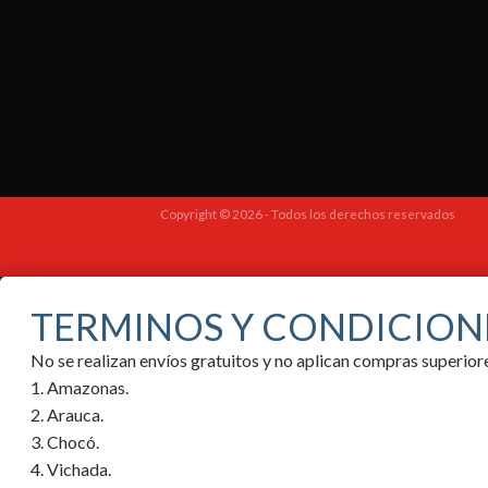
Copyright © 2026 - Todos los derechos reservados
TERMINOS Y CONDICION
No se realizan envíos gratuitos y no aplican compras superi
1. Amazonas.
2. Arauca.
3. Chocó.
4. Vichada.