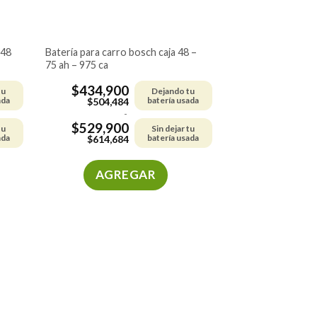
batería para carro bosch caja 48 –
75 ah – 975 ca
$
434,900
tu
Dejando tu
ada
batería usada
$
504,484
-
$
529,900
tu
Sin dejar tu
ada
batería usada
$
614,684
AGREGAR
Este
producto
tiene
múltiples
variantes.
Las
opciones
se