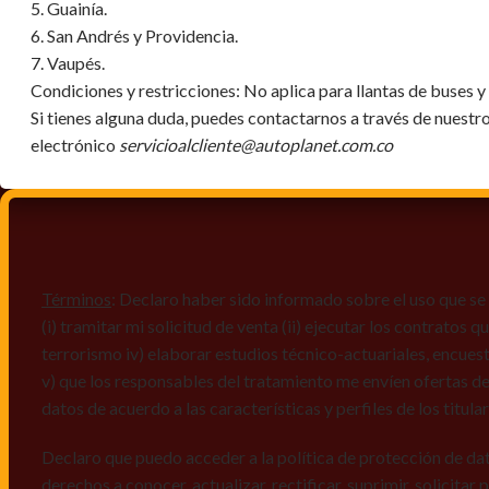
5. Guainía.
6. San Andrés y Providencia.
7. Vaupés.
Condiciones y restricciones:
No aplica para llantas de buses 
Si tienes alguna duda, puedes contactarnos a través de nuestr
electrónico
servicioalcliente@autoplanet.com.co
Términos
: Declaro haber sido informado sobre el uso que se 
(i) tramitar mi solicitud de venta (ii) ejecutar los contratos
terrorismo iv) elaborar estudios técnico-actuariales, encues
v) que los responsables del tratamiento me envíen ofertas de
datos de acuerdo a las características y perfiles de los titula
Declaro que puedo acceder a la política de protección de da
derechos a conocer, actualizar, rectificar, suprimir, solicitar