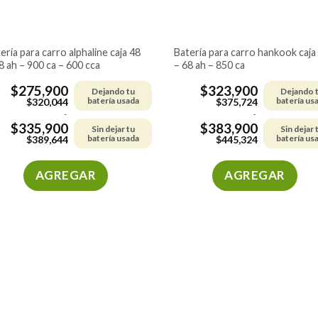
batería para carro hankook caja 48
8 ah – 900 ca – 600 cca
– 68 ah – 850 ca
$
275,900
$
323,900
Dejando tu
Dejando 
batería usada
batería us
$
320,044
$
375,724
-
-
$
335,900
$
383,900
Sin dejar tu
Sin dejar 
batería usada
batería us
$
389,644
$
445,324
AGREGAR
AGREGAR
Este
Este
producto
producto
tiene
tiene
múltiples
múltiples
variantes.
variantes.
Las
Las
opciones
opciones
se
se