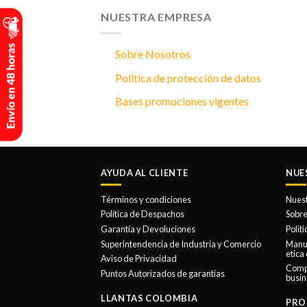
NUESTRA EMPRESA
Sobre Nosotros
Politica de protección de datos
Bases promociones vigentes
AYUDA AL CLIENTE
NUE
Términos y condiciones
Nues
Política de Despachos
Sobre
Garantía y Devoluciones
Polit
Superintendencia de Industria y Comercio
Manua
etica
Aviso de Privacidad
Comp
Puntos Autorizados de garantias
busin
LLANTAS COLOMBIA
PRO