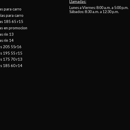
Llamadas:
Lunes a Viernes: 8:00 a.m. a 5:00 p.m.
as para carro
Sábados: 8:30 a.m. a 12:30 p.m.
ías para carro
as 185 65 r15
tas en promocion
as rin 13
as rin 14
as 205 55r16
as 195 55 r15
as 175 70 r13
as 185 60 r14