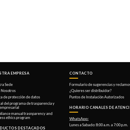
STRA EMPRESA
CONTACTO
tra Sede
Formulario de sugerencias y reclamo
 Nosotros
¿Quieres ser distribuidor?
ica de protección de datos
Puntos de Instalación Autorizados
l del programa de trasparencia y
 empresarial
HORARIO CANALES DE ATENCI
liance manual trasnparency and
ess ethics program
WhatsApp:
Lunes a Sabado: 8:00 a.m. a 7:00 p.m.
DUCTOS DESTACADOS