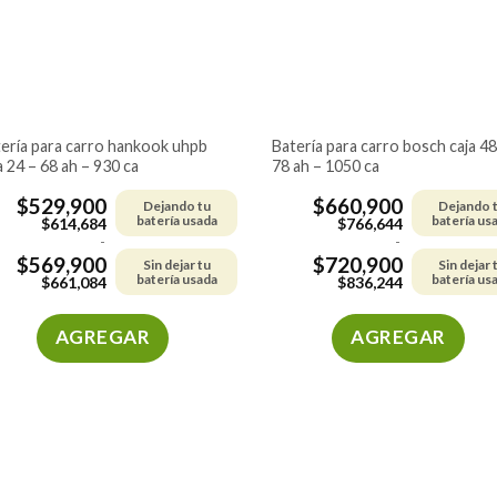
pueden
pueden
elegir
elegir
en
en
la
la
página
página
de
de
batería para carro bosch caja 48 –
a 24 – 68 ah – 930 ca
78 ah – 1050 ca
producto
producto
$
529,900
$
660,900
Dejando tu
Dejando 
batería usada
batería us
$
614,684
$
766,644
-
-
$
569,900
$
720,900
Sin dejar tu
Sin dejar 
batería usada
batería us
$
661,084
$
836,244
AGREGAR
AGREGAR
Este
Este
producto
producto
tiene
tiene
múltiples
múltiples
variantes.
variantes.