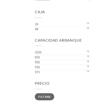
CAJA
(1)
24
(4)
48
CAPACIDAD ARRANQUE
(1)
1050
(1)
850
(1)
900
(1)
930
(1)
975
PRECIO
Precio
Precio
FILTRAR
mínimo
máximo