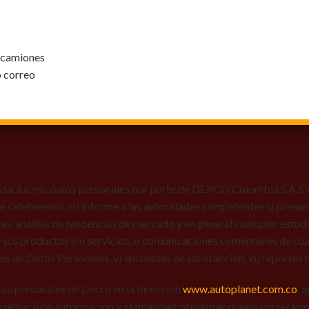
y camiones
o correo
dará a mis datos personales por parte de DERCO Colombia S.A.S. (Au
 que celebremos, iii) informe a las autoridades competentes la presun
tas, análisis de tendencias de mercado y en general cualquier estu
 sus productos y/o servicios, o comunicaciones comerciales de cual
res de Datos Personales, v) encuestas de satisfacción, vi) reportes r
tos personales de Derco en la dirección
www.autoplanet.com.co
, 
 prueba: i) de autorización y ii) finalidad, presentar quejas y/o recl