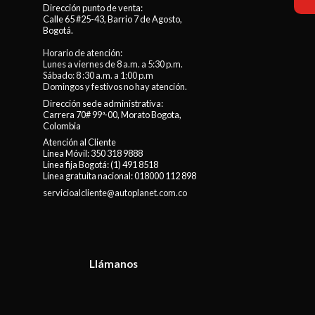
Dirección punto de venta:
Calle 65 #25-43, Barrio 7 de Agosto,
Bogotá.
Horario de atención:
Lunes a viernes de 8 a.m. a 5:30 p.m.
Sábado: 8 :30 a.m. a 1:00 p.m
Domingos y festivos no hay atención.
Dirección sede administrativa:
Carrera 70# 99ª-00, Morato Bogota,
Colombia
Atención al Cliente
Línea Móvil:
350 318 9888
Línea fija Bogotá:
(1) 491 8518
Línea gratuita nacional:
018000 112 898
servicioalcliente@autoplanet.com.co
Llámanos