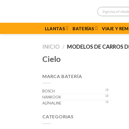
Skip
Búsqueda
to
de
productos
content
LLANTAS
BATERÍAS
VIAJE Y RE
INICIO
/
MODELOS DE CARROS 
Cielo
MARCA BATERÍA
(2)
BOSCH
(2)
HANKOOK
(1)
ALPHALINE
CATEGORIAS