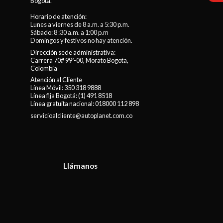
Bogotá.
Horario de atención:
Lunes a viernes de 8 a.m. a 5:30 p.m.
Sábado: 8 :30 a.m. a 1:00 p.m
Domingos y festivos no hay atención.
Dirección sede administrativa:
Carrera 70# 99ª-00, Morato Bogota,
Colombia
Atención al Cliente
Línea Móvil:
350 318 9888
Línea fija Bogotá:
(1) 491 8518
Línea gratuita nacional:
018000 112 898
servicioalcliente@autoplanet.com.co
Llámanos