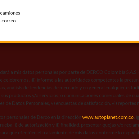
y camiones
o correo
dará a mis datos personales por parte de DERCO Colombia S.A.S. (Au
 que celebremos, iii) informe a las autoridades competentes la presun
tas, análisis de tendencias de mercado y en general cualquier estu
 sus productos y/o servicios, o comunicaciones comerciales de cual
res de Datos Personales, v) encuestas de satisfacción, vi) reportes r
tos personales de Derco en la dirección
www.autoplanet.com.co
, 
 prueba: i) de autorización y ii) finalidad, presentar quejas y/o recl
para que efectúen el tratamiento de mis datos conforme lo expues