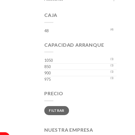
CAJA
(4)
48
CAPACIDAD ARRANQUE
(1)
1050
(1)
850
(1)
900
(1)
975
PRECIO
Precio
Precio
FILTRAR
mínimo
máximo
NUESTRA EMPRESA