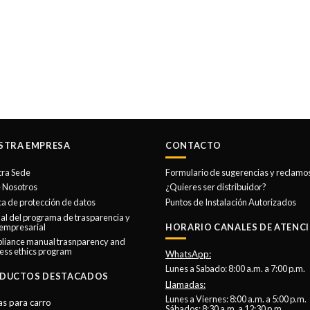
STRA EMPRESA
CONTACTO
tra Sede
Formulario de sugerencias y reclamo
 Nosotros
¿Quieres ser distribuidor?
ica de protección de datos
Puntos de Instalación Autorizados
l del programa de trasparencia y
 empresarial
HORARIO CANALES DE ATENCI
liance manual trasnparency and
ess ethics program
WhatsApp:
Lunes a Sabado: 8:00 a.m. a 7:00 p.m.
DUCTOS DESTACADOS
Llamadas:
Lunes a Viernes: 8:00 a.m. a 5:00 p.m.
as para carro
Sábados: 8:30 a.m. a 12:30 p.m.