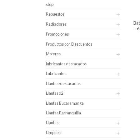
stop
Repuestos
batería para carro alphaline caja 48
Radiadores
– 6
Promociones
Productos con Descuentos
Motores
lubricantes destacados
Lubricantes
Llantas-destacadas
Llantas x2
Llantas Bucaramanga
Llantas Barranquilla
Llantas
Limpieza