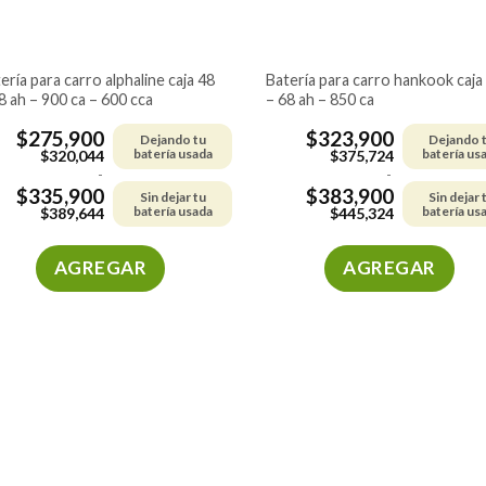
batería para carro hankook caja 48
8 ah – 900 ca – 600 cca
– 68 ah – 850 ca
$
275,900
$
323,900
Dejando tu
Dejando 
batería usada
batería us
$
320,044
$
375,724
-
-
$
335,900
$
383,900
Sin dejar tu
Sin dejar 
batería usada
batería us
$
389,644
$
445,324
AGREGAR
AGREGAR
Este
Este
producto
producto
tiene
tiene
múltiples
múltiples
variantes.
variantes.
Las
Las
opciones
opciones
se
se