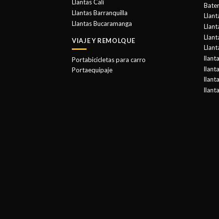
Llantas Cali
Bater
Llantas Barranquilla
Llant
Llantas Bucaramanga
Llan
Llant
VIAJE Y REMOLQUE
Llant
llant
Portabicicletas para carro
llant
Portaequipaje
llant
llant