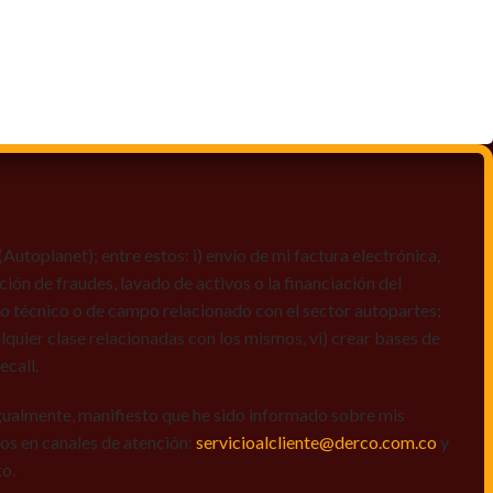
toplanet); entre estos: i) envío de mi factura electrónica,
ción de fraudes, lavado de activos o la financiación del
dio técnico o de campo relacionado con el sector autopartes;
quier clase relacionadas con los mismos, vi) crear bases de
ecall.
igualmente, manifiesto que he sido informado sobre mis
amos en canales de atención:
servicioalcliente@derco.com.co
y
to.