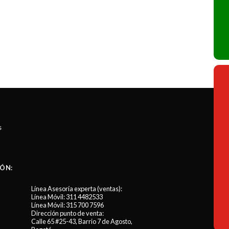
s
ÓN:
Línea Asesoría experta (ventas):
Línea Móvil:
311 4482533
Línea Móvil:
315 700 7596
Dirección punto de venta:
Calle 65 #25-43, Barrio 7 de Agosto,