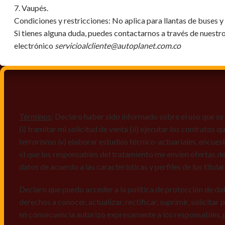
7. Vaupés.
Condiciones y restricciones:
No aplica para llantas de buses 
Si tienes alguna duda, puedes contactarnos a través de nuestr
electrónico
servicioalcliente@autoplanet.com.co
Términos
: Declaro haber sido informado sobre el uso que se 
(i) tramitar mi solicitud de venta (ii) ejecutar los contratos
terrorismo iv) elaborar estudios técnico-actuariales, encues
v) que los responsables del tratamiento me envíen ofertas de
datos de acuerdo a las características y perfiles de los titula
Declaro que puedo acceder a la política de protección de da
derechos a conocer, actualizar, rectificar, suprimir, solicitar
en consecuencia autorizo expresamente a los responsables, 