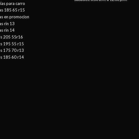
ías para carro
as 185 65 r15
tas en promocion
as rin 13
as rin 14
as 205 55r16
as 195 55 r15
as 175 70 r13
as 185 60 r14