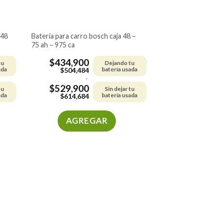
batería para carro bosch caja 48 –
75 ah – 975 ca
$
434,900
tu
Dejando tu
ada
batería usada
$
504,484
-
$
529,900
tu
Sin dejar tu
ada
batería usada
$
614,684
AGREGAR
Este
producto
tiene
múltiples
variantes.
Las
opciones
se