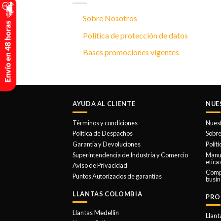
Sobre Nosotros
Politica de protección de datos
Bases promociones vigentes
AYUDA AL CLIENTE
NUE
Términos y condiciones
Nues
Política de Despachos
Sobre
Garantía y Devoluciones
Polit
Superintendencia de Industria y Comercio
Manua
etica
Aviso de Privacidad
Comp
Puntos Autorizados de garantias
busin
LLANTAS COLOMBIA
PRO
Llantas Medellin
Llant