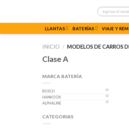
Skip
Búsqueda
to
de
productos
content
LLANTAS
BATERÍAS
VIAJE Y RE
INICIO
/
MODELOS DE CARROS 
Clase A
MARCA BATERÍA
(2)
BOSCH
(1)
HANKOOK
(1)
ALPHALINE
CATEGORIAS