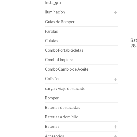
Insta_gra
Iluminación
Guias de Bomper
Farolas
batería para carro bosch caja 48 –
Culatas
78 
Combo Portabicicletas
Combo Limpieza
Combo Cambio de Aceite
Colisión
carga y viaje destacado
Bomper
Baterias destacadas
Baterias a domicilio
Baterías
Accesorios