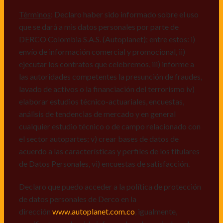
comerciales de cualquier clase relacionadas con los
mismos, vi) crear bases de datos de acuerdo a las
Términos
: Declaro haber sido informado sobre el uso
características y perfiles de los titulares de Datos
que se dará a mis datos personales por parte de
Personales, v) encuestas de satisfacción, vi) reportes
DERCO Colombia S.A.S. (Autoplanet); entre estos: i)
recall.
envío de información comercial y promocional, ii)
ejecutar los contratos que celebremos, iii) informe a
Declaro que puedo acceder a la política de protección
las autoridades competentes la presunción de fraudes,
de datos personales de Derco en la
lavado de activos o la financiación del terrorismo iv)
dirección
www.autoplanet.com.co
, igualmente,
elaborar estudios técnico-actuariales, encuestas,
manifiesto que he sido informado sobre mis derechos
análisis de tendencias de mercado y en general
a conocer, actualizar, rectificar, suprimir, solicitar
cualquier estudio técnico o de campo relacionado con
prueba: i) de autorización y ii) finalidad, presentar
el sector autopartes; v) crear bases de datos de
quejas y/o reclamos en canales de
acuerdo a las características y perfiles de los titulares
atención:
servicioalcliente@derco.com.co
y en
de Datos Personales, vi) encuestas de satisfacción.
consecuencia autorizo expresamente a los
responsables, para que efectúen el tratamiento de mis
Declaro que puedo acceder a la política de protección
datos conforme lo expuesto.
de datos personales de Derco en la
dirección
www.autoplanet.com.co
, igualmente,