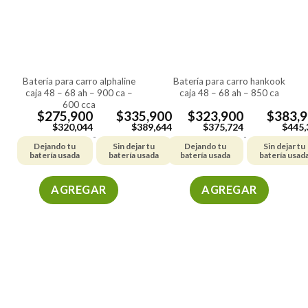
batería para carro alphaline
batería para carro hankook
caja 48 – 68 ah – 900 ca –
caja 48 – 68 ah – 850 ca
600 cca
$
275,900
$
335,900
$
323,900
$
383,
$
320,044
$
389,644
$
375,724
$
445,
-
-
Dejando tu
Sin dejar tu
Dejando tu
Sin dejar tu
batería usada
batería usada
batería usada
batería usad
AGREGAR
AGREGAR
Este
Este
producto
producto
tiene
tiene
múltiples
múltiples
variantes.
variantes.
Las
Las
opciones
opciones