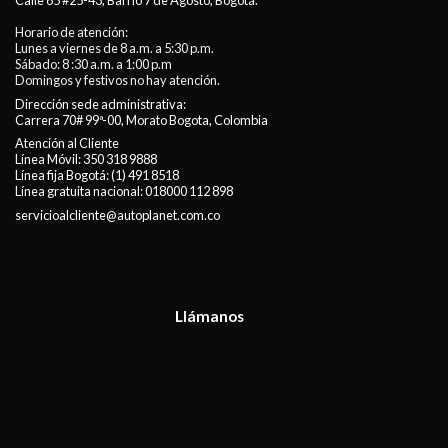
Calle 65 #25-43, Barrio 7 de Agosto, Bogotá.
Horario de atención:
Lunes a viernes de 8 a.m. a 5:30 p.m.
Sábado: 8 :30 a.m. a 1:00 p.m
Domingos y festivos no hay atención.
Dirección sede administrativa:
Carrera 70# 99ª-00, Morato Bogota, Colombia
Atención al Cliente
Línea Móvil:
350 318 9888
Línea fija Bogotá:
(1) 491 8518
Línea gratuita nacional:
018000 112 898
servicioalcliente@autoplanet.com.co
Llámanos