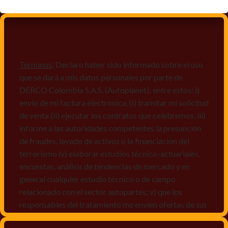
Términos
: Declaro haber sido informado sobre el uso
que se dará a mis datos personales por parte de
DERCO Colombia S.A.S. (Autoplanet); entre estos: i)
envío de mi factura electrónica, (i) tramitar mi solicitud
de venta (ii) ejecutar los contratos que celebremos, iii)
informe a las autoridades competentes la presunción
de fraudes, lavado de activos o la financiación del
terrorismo iv) elaborar estudios técnico-actuariales,
encuestas, análisis de tendencias de mercado y en
general cualquier estudio técnico o de campo
relacionado con el sector autopartes; v) que los
responsables del tratamiento me envíen ofertas de sus
productos y/o servicios, o comunicaciones