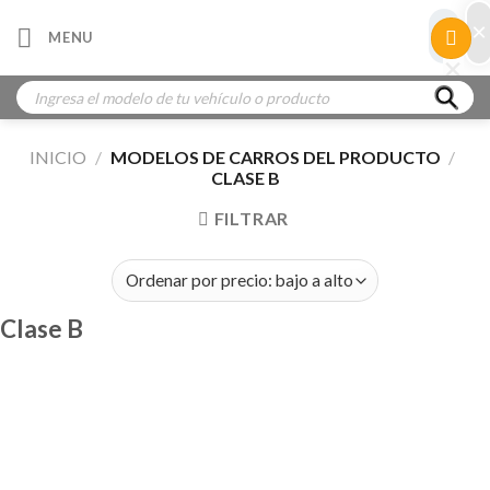
Skip
×
×
MENU
to
×
×
content
Búsqueda
de
productos
INICIO
/
MODELOS DE CARROS DEL PRODUCTO
/
CLASE B
FILTRAR
Clase B