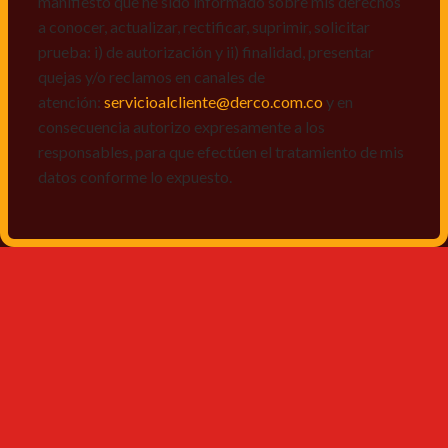
manifiesto que he sido informado sobre mis derechos
a conocer, actualizar, rectificar, suprimir, solicitar
prueba: i) de autorización y ii) finalidad, presentar
quejas y/o reclamos en canales de
atención:
servicioalcliente@derco.com.co
y en
consecuencia autorizo expresamente a los
responsables, para que efectúen el tratamiento de mis
datos conforme lo expuesto.