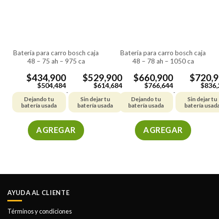
se
se
pueden
pueden
elegir
elegir
en
en
la
la
batería para carro bosch caja
batería para carro bosch caja
página
página
48 – 75 ah – 975 ca
48 – 78 ah – 1050 ca
de
de
producto
producto
$
434,900
$
529,900
$
660,900
$
720,
$
504,484
$
614,684
$
766,644
$
836,
-
-
Dejando tu
Sin dejar tu
Dejando tu
Sin dejar tu
batería usada
batería usada
batería usada
batería usad
AGREGAR
AGREGAR
Este
Este
producto
producto
tiene
tiene
múltiples
múltiples
variantes.
variantes.
AYUDA AL CLIENTE
Las
Las
opciones
opciones
Términos y condiciones
se
se