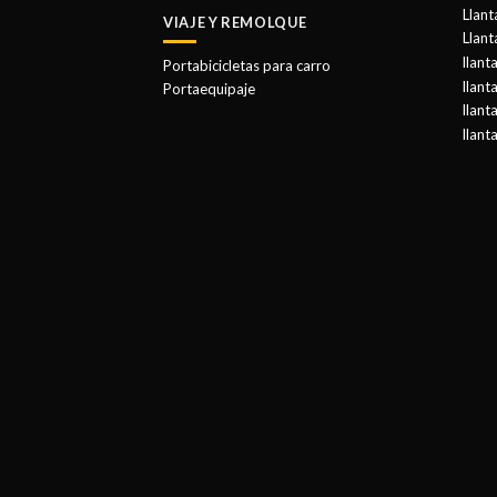
Llant
VIAJE Y REMOLQUE
Llant
llant
Portabicicletas para carro
llant
Portaequipaje
llant
llant