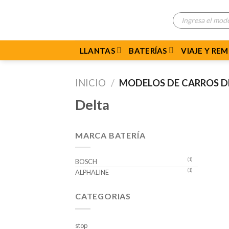
Skip
Búsqueda
to
de
productos
content
LLANTAS
BATERÍAS
VIAJE Y RE
INICIO
/
MODELOS DE CARROS 
Delta
MARCA BATERÍA
(1)
BOSCH
(1)
ALPHALINE
CATEGORIAS
stop