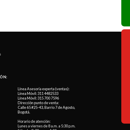
s
ÓN:
Línea Asesoría experta (ventas):
Línea Móvil:
311 4482533
Línea Móvil:
315 700 7596
Dirección punto de venta:
Calle 65 #25-43, Barrio 7 de Agosto,
Bogotá.
Horario de atención:
Lunes a viernes de 8 a.m. a 5:30 p.m.