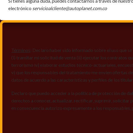
Si tienes alguna duda, puedes contactarnos a través de nuestr
electrónico
servicioalcliente@autoplanet.com.co
Términos
: Declaro haber sido informado sobre el uso que se 
(i) tramitar mi solicitud de venta (ii) ejecutar los contratos
terrorismo iv) elaborar estudios técnico-actuariales, encues
v) que los responsables del tratamiento me envíen ofertas de
datos de acuerdo a las características y perfiles de los titula
Declaro que puedo acceder a la política de protección de da
derechos a conocer, actualizar, rectificar, suprimir, solicitar
en consecuencia autorizo expresamente a los responsables, 