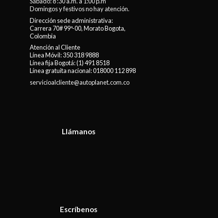
Sábado: 8 :30 a.m. a 1:00 p.m
Domingos y festivos no hay atención.
Dirección sede administrativa:
Carrera 70# 99ª-00, Morato Bogota,
Colombia
Atención al Cliente
Línea Móvil:
350 318 9888
Línea fija Bogotá:
(1) 491 8518
Línea gratuita nacional:
018000 112 898
servicioalcliente@autoplanet.com.co
Llámanos
Escríbenos