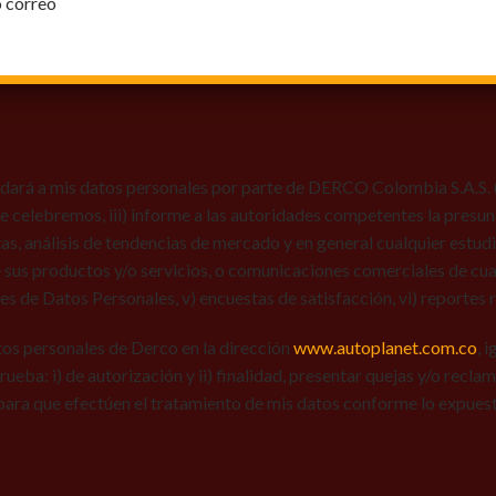
o correo
dará a mis datos personales por parte de DERCO Colombia S.A.S. (Au
 que celebremos, iii) informe a las autoridades competentes la presun
tas, análisis de tendencias de mercado y en general cualquier estu
 sus productos y/o servicios, o comunicaciones comerciales de cual
res de Datos Personales, v) encuestas de satisfacción, vi) reportes r
tos personales de Derco en la dirección
www.autoplanet.com.co
, 
 prueba: i) de autorización y ii) finalidad, presentar quejas y/o recl
para que efectúen el tratamiento de mis datos conforme lo expues