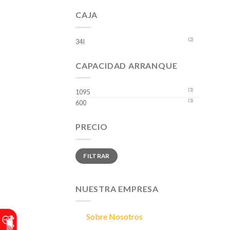
CAJA
(2)
34I
CAPACIDAD ARRANQUE
(1)
1095
(1)
600
PRECIO
Precio
Precio
FILTRAR
mínimo
máximo
NUESTRA EMPRESA
Sobre Nosotros