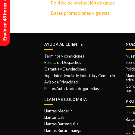
Politica de protección de datos
Bases promociones vigentes
AYUDA AL CLIENTE
NUE
Términos y condiciones
Nues
Política de Despachos
Sobre
Garantía y Devoluciones
Polit
Superintendencia de Industria y Comercio
Manua
etica
Aviso de Privacidad
Comp
Puntos Autorizados de garantias
busin
LLANTAS COLOMBIA
PRO
Llantas Medellin
Llant
Llantas Cali
Bater
Llantas Barranquilla
Llant
Llantas Bucaramanga
Llan