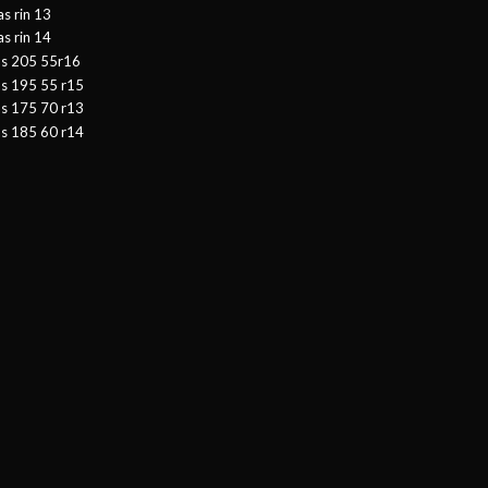
as rin 13
as rin 14
as 205 55r16
as 195 55 r15
as 175 70 r13
as 185 60 r14