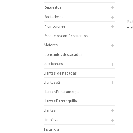
Repuestos
Radiadores
batería para carro alphaline caja 34i
Promociones
– 7
Productos con Descuentos
Motores
lubricantes destacados
Lubricantes
Llantas-destacadas
Llantas x2
Llantas Bucaramanga
Llantas Barranquilla
Llantas
Limpieza
Insta_gra