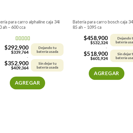
batería para carro bosch caja 34i –
0 ah – 600 cca
85 ah – 1095 ca
$
458,900
Dejando 
batería us
$
532,324
Valorado en
$
292,900
Dejando tu
-
5.00
de 5
batería usada
$
339,764
$
518,900
Sin dejar 
-
batería us
$
601,924
$
352,900
Sin dejar tu
batería usada
$
409,364
AGREGAR
AGREGAR
Este
producto
Este
tiene
producto
múltiples
tiene
variantes.
múltiples
Las
variantes.
opciones
Las
se