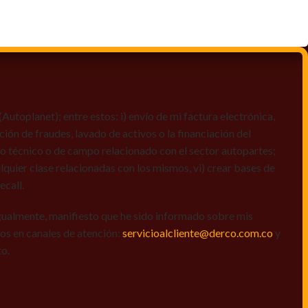
toplanet); entre estos: i) envío de mi factura electrónica,
ción de fraudes, lavado de activos o la financiación del
dio técnico o de campo relacionado con el sector autopartes;
quier clase relacionadas con los mismos, vi) crear bases de
ecall.
igualmente, manifiesto que he sido informado sobre mis
amos en canales de atención:
servicioalcliente@derco.com.co
y
to.