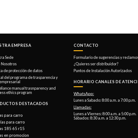
STRA EMPRESA
CONTACTO
tra Sede
Formulario de sugerencias y reclamo
 Nosotros
¿Quieres ser distribuidor?
ica de protección de datos
Puntos de Instalación Autorizados
l del programa de trasparencia y
 empresarial
HORARIO CANALES DE ATENCI
liance manual trasnparency and
ess ethics program
WhatsApp:
Lunes a Sabado: 8:00 a.m. a 7:00 p.m.
DUCTOS DESTACADOS
Llamadas:
Lunes a Viernes: 8:00 a.m. a 5:00 p.m.
as para carro
Sábados: 8:30 a.m. a 12:30 p.m.
ías para carro
as 185 65 r15
tas en promocion