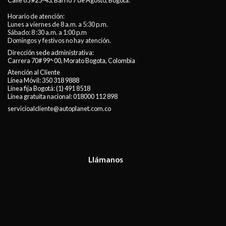
Calle 65 #25-43, Barrio 7 de Agosto, Bogotá.
Horario de atención:
Lunes a viernes de 8 a.m. a 5:30 p.m.
Sábado: 8 :30 a.m. a 1:00 p.m
Domingos y festivos no hay atención.
Dirección sede administrativa:
Carrera 70# 99ª-00, Morato Bogota, Colombia
Atención al Cliente
Línea Móvil:
350 318 9888
Línea fija Bogotá:
(1) 491 8518
Línea gratuita nacional:
018000 112 898
servicioalcliente@autoplanet.com.co
Llámanos