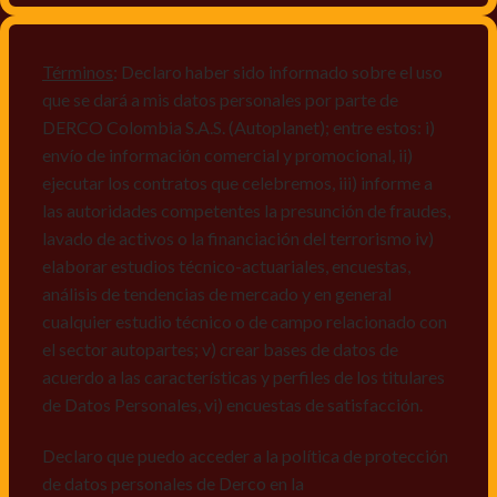
productos y/o servicios, o comunicaciones
comerciales de cualquier clase relacionadas con los
mismos, vi) crear bases de datos de acuerdo a las
Términos
: Declaro haber sido informado sobre el uso
características y perfiles de los titulares de Datos
que se dará a mis datos personales por parte de
Personales, v) encuestas de satisfacción, vi) reportes
DERCO Colombia S.A.S. (Autoplanet); entre estos: i)
recall.
envío de información comercial y promocional, ii)
ejecutar los contratos que celebremos, iii) informe a
Declaro que puedo acceder a la política de protección
las autoridades competentes la presunción de fraudes,
de datos personales de Derco en la
lavado de activos o la financiación del terrorismo iv)
dirección
www.autoplanet.com.co
, igualmente,
elaborar estudios técnico-actuariales, encuestas,
manifiesto que he sido informado sobre mis derechos
análisis de tendencias de mercado y en general
a conocer, actualizar, rectificar, suprimir, solicitar
cualquier estudio técnico o de campo relacionado con
prueba: i) de autorización y ii) finalidad, presentar
el sector autopartes; v) crear bases de datos de
quejas y/o reclamos en canales de
acuerdo a las características y perfiles de los titulares
atención:
servicioalcliente@derco.com.co
y en
de Datos Personales, vi) encuestas de satisfacción.
consecuencia autorizo expresamente a los
responsables, para que efectúen el tratamiento de mis
Declaro que puedo acceder a la política de protección
datos conforme lo expuesto.
de datos personales de Derco en la