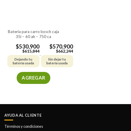
se
se
pueden
pueden
elegir
elegir
en
en
la
la
batería para carro bosch caja
página
página
35i – 60 ah – 750 ca
de
de
producto
producto
$
530,900
$
570,900
$
615,844
$
662,244
-
Dejando tu
Sin dejar tu
batería usada
batería usada
AGREGAR
Este
producto
tiene
múltiples
variantes.
AYUDA AL CLIENTE
Las
opciones
Términos y condiciones
se