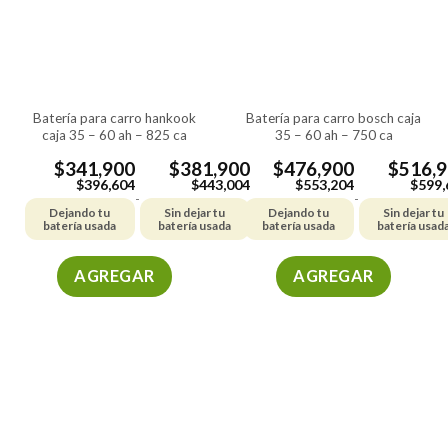
batería para carro hankook
batería para carro bosch caja
caja 35 – 60 ah – 825 ca
35 – 60 ah – 750 ca
$
341,900
$
381,900
$
476,900
$
516,
$
396,604
$
443,004
$
553,204
$
599,
-
-
Dejando tu
Sin dejar tu
Dejando tu
Sin dejar tu
batería usada
batería usada
batería usada
batería usad
AGREGAR
AGREGAR
Este
Este
producto
producto
tiene
tiene
múltiples
múltiples
variantes.
variantes.
Las
Las
opciones
opciones