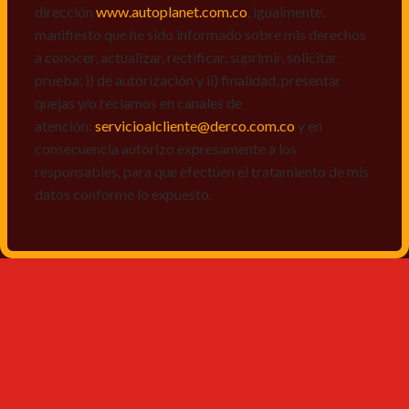
dirección
www.autoplanet.com.co
, igualmente,
manifiesto que he sido informado sobre mis derechos
a conocer, actualizar, rectificar, suprimir, solicitar
prueba: i) de autorización y ii) finalidad, presentar
quejas y/o reclamos en canales de
atención:
servicioalcliente@derco.com.co
y en
consecuencia autorizo expresamente a los
responsables, para que efectúen el tratamiento de mis
datos conforme lo expuesto.