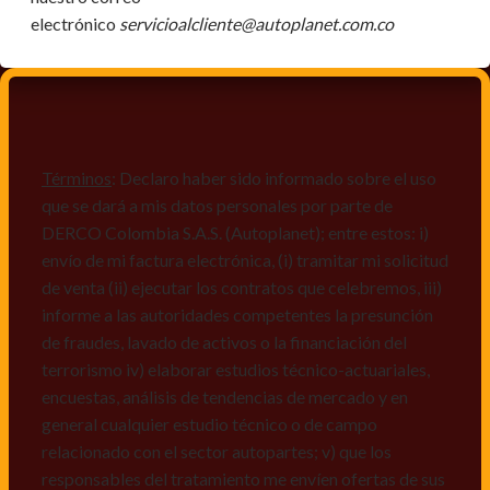
electrónico
servicioalcliente@autoplanet.com.co
Términos
: Declaro haber sido informado sobre el uso
que se dará a mis datos personales por parte de
DERCO Colombia S.A.S. (Autoplanet); entre estos: i)
envío de mi factura electrónica, (i) tramitar mi solicitud
de venta (ii) ejecutar los contratos que celebremos, iii)
informe a las autoridades competentes la presunción
de fraudes, lavado de activos o la financiación del
terrorismo iv) elaborar estudios técnico-actuariales,
encuestas, análisis de tendencias de mercado y en
general cualquier estudio técnico o de campo
relacionado con el sector autopartes; v) que los
responsables del tratamiento me envíen ofertas de sus