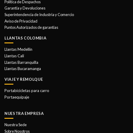
Política de Despachos
pueden
Garantía y Devoluciones
elegir
Superintendencia de Industria y Comercio
en
Aviso de Privacidad
la
Puntos Autorizados de garantias
página
de
LLANTAS COLOMBIA
producto
Llantas Medellin
Llantas Cali
Llantas Barranquilla
Llantas Bucaramanga
VIAJE Y REMOLQUE
Portabicicletas para carro
Portaequipaje
NUESTRA EMPRESA
Nuestra Sede
Sobre Nosotros