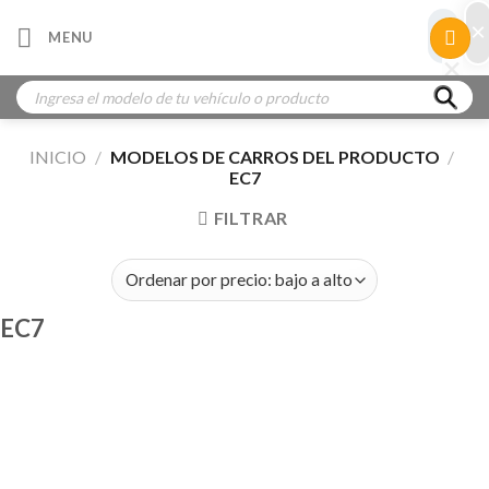
Skip
×
×
MENU
to
×
×
content
Búsqueda
de
productos
INICIO
/
MODELOS DE CARROS DEL PRODUCTO
/
EC7
FILTRAR
EC7