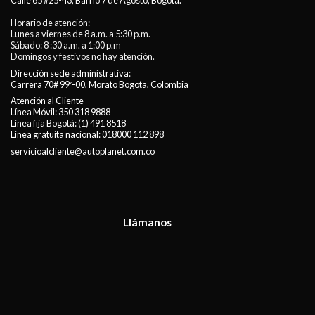
Calle 65 #25-43, Barrio 7 de Agosto, Bogotá.
Horario de atención:
Lunes a viernes de 8 a.m. a 5:30 p.m.
Sábado: 8 :30 a.m. a 1:00 p.m
Domingos y festivos no hay atención.
Dirección sede administrativa:
Carrera 70# 99ª-00, Morato Bogota, Colombia
Atención al Cliente
Línea Móvil:
350 318 9888
Línea fija Bogotá:
(1) 491 8518
Línea gratuita nacional:
018000 112 898
servicioalcliente@autoplanet.com.co
Llámanos