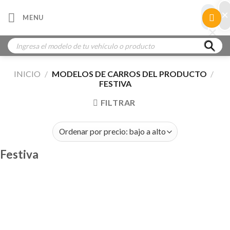
Skip
×
×
MENU
to
×
×
content
Búsqueda
de
productos
INICIO
/
MODELOS DE CARROS DEL PRODUCTO
/
FESTIVA
FILTRAR
Festiva