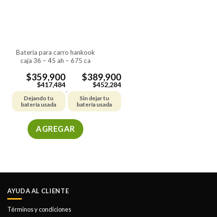
se
se
pueden
pueden
elegir
elegir
en
en
la
la
batería para carro hankook
página
página
caja 36 – 45 ah – 675 ca
de
de
producto
producto
$
359,900
$
389,900
$
417,484
$
452,284
-
Dejando tu
Sin dejar tu
batería usada
batería usada
AGREGAR
Este
producto
tiene
múltiples
variantes.
AYUDA AL CLIENTE
Las
opciones
Términos y condiciones
se