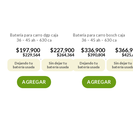
batería para carro dgp caja
batería para carro bosch caja
36 – 45 ah – 630 ca
36 – 45 ah – 630 ca
$
197,900
$
227,900
$
336,900
$
366,
$
229,564
$
264,364
$
390,804
$
425,
-
-
Dejando tu
Sin dejar tu
Dejando tu
Sin dejar tu
batería usada
batería usada
batería usada
batería usad
AGREGAR
AGREGAR
Este
Este
producto
producto
tiene
tiene
múltiples
múltiples
variantes.
variantes.
Las
Las
opciones
opciones