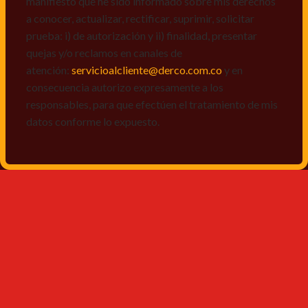
manifiesto que he sido informado sobre mis derechos
a conocer, actualizar, rectificar, suprimir, solicitar
prueba: i) de autorización y ii) finalidad, presentar
quejas y/o reclamos en canales de
atención:
servicioalcliente@derco.com.co
y en
consecuencia autorizo expresamente a los
responsables, para que efectúen el tratamiento de mis
datos conforme lo expuesto.