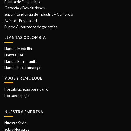
Política de Despachos
pueden
Garantía y Devoluciones
elegir
Superintendencia de Industria y Comercio
en
Aviso de Privacidad
la
Puntos Autorizados de garantias
página
de
LLANTAS COLOMBIA
producto
Llantas Medellin
Llantas Cali
Llantas Barranquilla
Llantas Bucaramanga
VIAJE Y REMOLQUE
Portabicicletas para carro
Portaequipaje
NUESTRA EMPRESA
Nuestra Sede
Sobre Nosotros