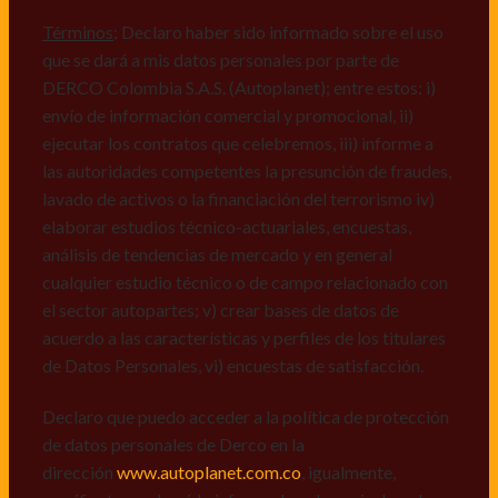
comerciales de cualquier clase relacionadas con los
mismos, vi) crear bases de datos de acuerdo a las
Términos
: Declaro haber sido informado sobre el uso
características y perfiles de los titulares de Datos
que se dará a mis datos personales por parte de
Personales, v) encuestas de satisfacción, vi) reportes
DERCO Colombia S.A.S. (Autoplanet); entre estos: i)
recall.
envío de información comercial y promocional, ii)
ejecutar los contratos que celebremos, iii) informe a
Declaro que puedo acceder a la política de protección
las autoridades competentes la presunción de fraudes,
de datos personales de Derco en la
lavado de activos o la financiación del terrorismo iv)
dirección
www.autoplanet.com.co
, igualmente,
elaborar estudios técnico-actuariales, encuestas,
manifiesto que he sido informado sobre mis derechos
análisis de tendencias de mercado y en general
a conocer, actualizar, rectificar, suprimir, solicitar
cualquier estudio técnico o de campo relacionado con
prueba: i) de autorización y ii) finalidad, presentar
el sector autopartes; v) crear bases de datos de
quejas y/o reclamos en canales de
acuerdo a las características y perfiles de los titulares
atención:
servicioalcliente@derco.com.co
y en
de Datos Personales, vi) encuestas de satisfacción.
consecuencia autorizo expresamente a los
responsables, para que efectúen el tratamiento de mis
Declaro que puedo acceder a la política de protección
datos conforme lo expuesto.
de datos personales de Derco en la
dirección
www.autoplanet.com.co
, igualmente,