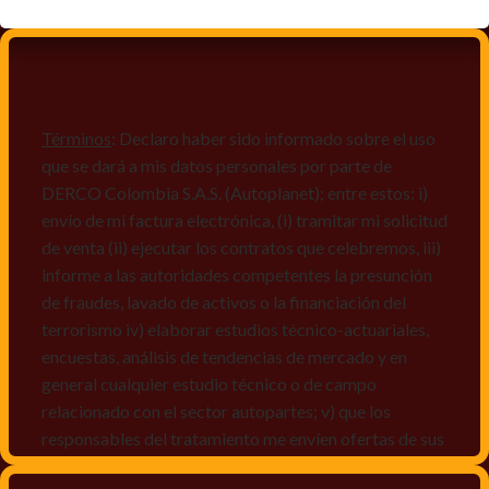
Términos
: Declaro haber sido informado sobre el uso
que se dará a mis datos personales por parte de
DERCO Colombia S.A.S. (Autoplanet); entre estos: i)
envío de mi factura electrónica, (i) tramitar mi solicitud
de venta (ii) ejecutar los contratos que celebremos, iii)
informe a las autoridades competentes la presunción
de fraudes, lavado de activos o la financiación del
terrorismo iv) elaborar estudios técnico-actuariales,
encuestas, análisis de tendencias de mercado y en
general cualquier estudio técnico o de campo
relacionado con el sector autopartes; v) que los
responsables del tratamiento me envíen ofertas de sus
productos y/o servicios, o comunicaciones