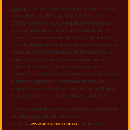
comerciales de cualquier clase relacionadas con los
mismos, vi) crear bases de datos de acuerdo a las
Términos
: Declaro haber sido informado sobre el uso
características y perfiles de los titulares de Datos
que se dará a mis datos personales por parte de
Personales, v) encuestas de satisfacción, vi) reportes
DERCO Colombia S.A.S. (Autoplanet); entre estos: i)
recall.
envío de información comercial y promocional, ii)
ejecutar los contratos que celebremos, iii) informe a
Declaro que puedo acceder a la política de protección
las autoridades competentes la presunción de fraudes,
de datos personales de Derco en la
lavado de activos o la financiación del terrorismo iv)
dirección
www.autoplanet.com.co
, igualmente,
elaborar estudios técnico-actuariales, encuestas,
manifiesto que he sido informado sobre mis derechos
análisis de tendencias de mercado y en general
a conocer, actualizar, rectificar, suprimir, solicitar
cualquier estudio técnico o de campo relacionado con
prueba: i) de autorización y ii) finalidad, presentar
el sector autopartes; v) crear bases de datos de
quejas y/o reclamos en canales de
acuerdo a las características y perfiles de los titulares
atención:
servicioalcliente@derco.com.co
y en
de Datos Personales, vi) encuestas de satisfacción.
consecuencia autorizo expresamente a los
responsables, para que efectúen el tratamiento de mis
Declaro que puedo acceder a la política de protección
datos conforme lo expuesto.
de datos personales de Derco en la
dirección
www.autoplanet.com.co
, igualmente,