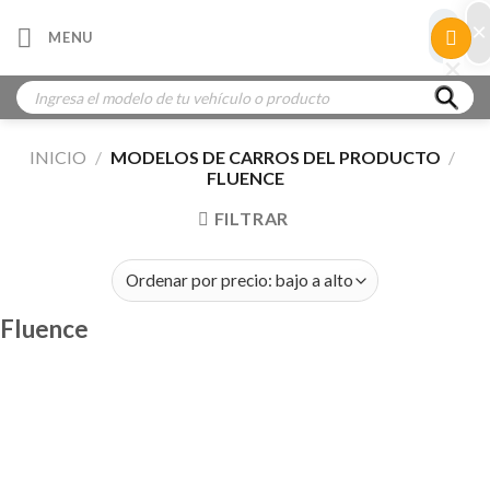
Skip
×
×
MENU
to
×
×
content
Búsqueda
de
productos
INICIO
/
MODELOS DE CARROS DEL PRODUCTO
/
FLUENCE
FILTRAR
Fluence