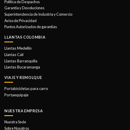
Política de Despachos
pueden
pueden
Garantía y Devoluciones
elegir
elegir
Superintendencia de Industria y Comercio
en
en
Aviso de Privacidad
la
la
Puntos Autorizados de garantias
página
página
de
de
LLANTAS COLOMBIA
producto
producto
Llantas Medellin
Llantas Cali
Llantas Barranquilla
Llantas Bucaramanga
VIAJE Y REMOLQUE
Portabicicletas para carro
Portaequipaje
NUESTRA EMPRESA
Nuestra Sede
Sobre Nosotros