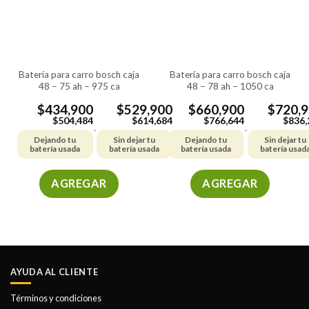
se
se
pueden
pueden
elegir
elegir
en
en
la
la
batería para carro bosch caja
batería para carro bosch caja
página
página
48 – 75 ah – 975 ca
48 – 78 ah – 1050 ca
de
de
producto
producto
$
434,900
$
529,900
$
660,900
$
720,
$
504,484
$
614,684
$
766,644
$
836,
-
-
Dejando tu
Sin dejar tu
Dejando tu
Sin dejar tu
batería usada
batería usada
batería usada
batería usad
AGREGAR
AGREGAR
Este
Este
producto
producto
tiene
tiene
múltiples
múltiples
variantes.
variantes.
AYUDA AL CLIENTE
Las
Las
opciones
opciones
Términos y condiciones
se
se