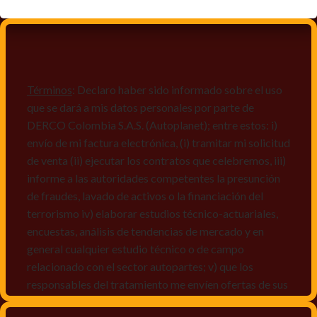
Términos
: Declaro haber sido informado sobre el uso
que se dará a mis datos personales por parte de
DERCO Colombia S.A.S. (Autoplanet); entre estos: i)
envío de mi factura electrónica, (i) tramitar mi solicitud
de venta (ii) ejecutar los contratos que celebremos, iii)
informe a las autoridades competentes la presunción
de fraudes, lavado de activos o la financiación del
terrorismo iv) elaborar estudios técnico-actuariales,
encuestas, análisis de tendencias de mercado y en
general cualquier estudio técnico o de campo
relacionado con el sector autopartes; v) que los
responsables del tratamiento me envíen ofertas de sus
productos y/o servicios, o comunicaciones