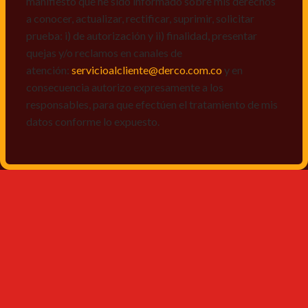
manifiesto que he sido informado sobre mis derechos
a conocer, actualizar, rectificar, suprimir, solicitar
prueba: i) de autorización y ii) finalidad, presentar
quejas y/o reclamos en canales de
atención:
servicioalcliente@derco.com.co
y en
consecuencia autorizo expresamente a los
responsables, para que efectúen el tratamiento de mis
datos conforme lo expuesto.