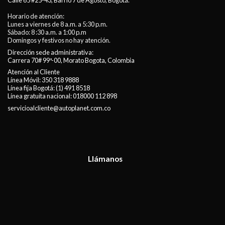
Calle 65 #25-43, Barrio 7 de Agosto, Bogotá.
Horario de atención:
Lunes a viernes de 8 a.m. a 5:30 p.m.
Sábado: 8 :30 a.m. a 1:00 p.m
Domingos y festivos no hay atención.
Dirección sede administrativa:
Carrera 70# 99ª-00, Morato Bogota, Colombia
Atención al Cliente
Línea Móvil:
350 318 9888
Línea fija Bogotá:
(1) 491 8518
Línea gratuita nacional:
018000 112 898
servicioalcliente@autoplanet.com.co
Llámanos