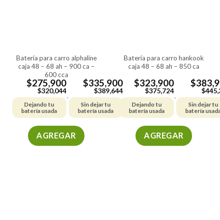
batería para carro alphaline
batería para carro hankook
caja 48 – 68 ah – 900 ca –
caja 48 – 68 ah – 850 ca
600 cca
$
275,900
$
335,900
$
323,900
$
383,
$
320,044
$
389,644
$
375,724
$
445,
-
-
Dejando tu
Sin dejar tu
Dejando tu
Sin dejar tu
batería usada
batería usada
batería usada
batería usad
AGREGAR
AGREGAR
Este
Este
producto
producto
tiene
tiene
múltiples
múltiples
variantes.
variantes.
Las
Las
opciones
opciones