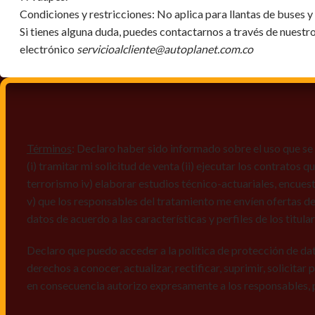
Condiciones y restricciones:
No aplica para llantas de buses 
Si tienes alguna duda, puedes contactarnos a través de nuestr
electrónico
servicioalcliente@autoplanet.com.co
Términos
: Declaro haber sido informado sobre el uso que se 
(i) tramitar mi solicitud de venta (ii) ejecutar los contratos
terrorismo iv) elaborar estudios técnico-actuariales, encues
v) que los responsables del tratamiento me envíen ofertas de
datos de acuerdo a las características y perfiles de los titula
Declaro que puedo acceder a la política de protección de da
derechos a conocer, actualizar, rectificar, suprimir, solicitar
en consecuencia autorizo expresamente a los responsables, 