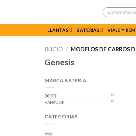
Skip
Búsqueda
to
de
productos
content
LLANTAS
BATERÍAS
VIAJE Y RE
INICIO
/
MODELOS DE CARROS 
Genesis
MARCA BATERÍA
(1)
BOSCH
(2)
HANKOOK
CATEGORIAS
stop