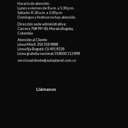
Horario de atención:
Lunes a viernes de 8 a.m. a 5:30 p.m.
Sábado: 8 :30 a.m. a 1:00 p.m
Domingos y festivos no hay atención.
Dirección sede administrativa:
Carrera 70# 99ª-00, Morato Bogota,
Colombia
Atención al Cliente
Línea Móvil:
350 318 9888
Línea fija Bogotá:
(1) 491 8518
Línea gratuita nacional:
018000 112 898
servicioalcliente@autoplanet.com.co
Llámanos