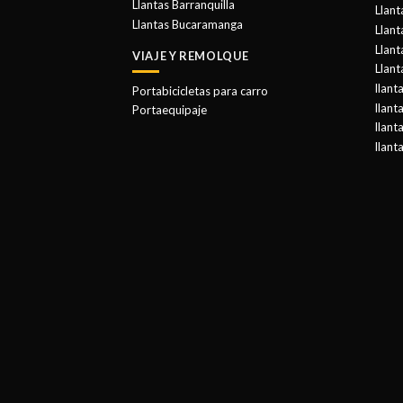
Llantas Barranquilla
Llant
Llantas Bucaramanga
Llan
Llant
VIAJE Y REMOLQUE
Llant
llant
Portabicicletas para carro
llant
Portaequipaje
llant
llant