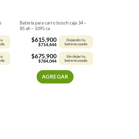
batería para carro bosch caja 34 –
85 ah – 1095 ca
$
615,900
tu
Dejando tu
ada
batería usada
$
714,444
-
$
675,900
tu
Sin dejar tu
ada
batería usada
$
784,044
AGREGAR
Este
producto
tiene
múltiples
variantes.
Las
opciones
se