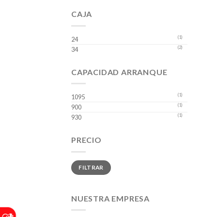
CAJA
(1)
24
(2)
34
CAPACIDAD ARRANQUE
(1)
1095
(1)
900
(1)
930
PRECIO
Precio
Precio
FILTRAR
mínimo
máximo
NUESTRA EMPRESA