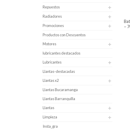
Repuestos
Radiadores
batería para carro hankook caja 34
Promociones
– 7
Productos con Descuentos
Motores
lubricantes destacados
Lubricantes
Llantas-destacadas
Llantas x2
Llantas Bucaramanga
Llantas Barranquilla
Llantas
Limpieza
Insta_gra