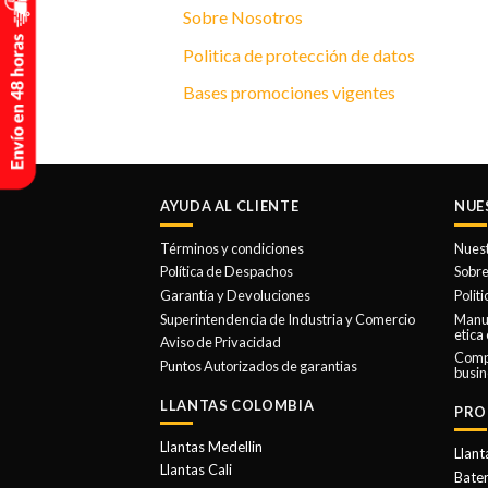
Sobre Nosotros
Politica de protección de datos
Bases promociones vigentes
AYUDA AL CLIENTE
NUE
Términos y condiciones
Nues
Política de Despachos
Sobre
Garantía y Devoluciones
Polit
Superintendencia de Industria y Comercio
Manua
etica
Aviso de Privacidad
Comp
Puntos Autorizados de garantias
busin
LLANTAS COLOMBIA
PRO
Llantas Medellin
Llant
Llantas Cali
Bater