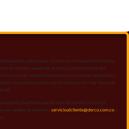
toplanet); entre estos: i) envío de mi factura electrónica,
ción de fraudes, lavado de activos o la financiación del
dio técnico o de campo relacionado con el sector autopartes;
quier clase relacionadas con los mismos, vi) crear bases de
ecall.
igualmente, manifiesto que he sido informado sobre mis
amos en canales de atención:
servicioalcliente@derco.com.co
y
to.