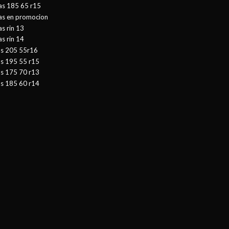
as 185 65 r15
tas en promocion
as rin 13
as rin 14
as 205 55r16
as 195 55 r15
as 175 70 r13
as 185 60 r14