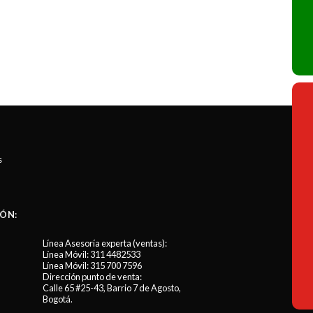
s
ÓN:
Línea Asesoría experta (ventas):
Línea Móvil:
311 4482533
Línea Móvil:
315 700 7596
Dirección punto de venta:
Calle 65 #25-43, Barrio 7 de Agosto,
Bogotá.