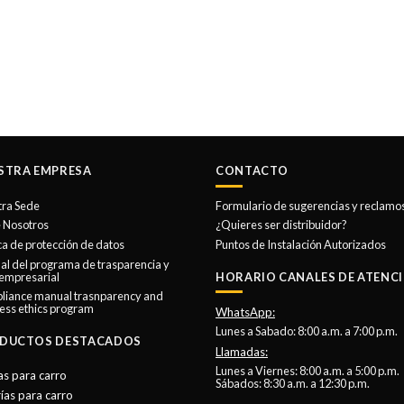
STRA EMPRESA
CONTACTO
tra Sede
Formulario de sugerencias y reclamo
 Nosotros
¿Quieres ser distribuidor?
ica de protección de datos
Puntos de Instalación Autorizados
l del programa de trasparencia y
 empresarial
HORARIO CANALES DE ATENCI
liance manual trasnparency and
ess ethics program
WhatsApp:
Lunes a Sabado: 8:00 a.m. a 7:00 p.m.
DUCTOS DESTACADOS
Llamadas:
Lunes a Viernes: 8:00 a.m. a 5:00 p.m.
as para carro
Sábados: 8:30 a.m. a 12:30 p.m.
ías para carro