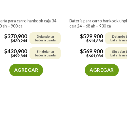
batería para carro hankook uhpb
0 ah – 900 ca
caja 24 – 68 ah – 930 ca
$
370,900
$
529,900
Dejando tu
Dejando 
batería usada
batería us
$
430,244
$
614,684
-
-
$
430,900
$
569,900
Sin dejar tu
Sin dejar 
batería usada
batería us
$
499,844
$
661,084
AGREGAR
AGREGAR
Este
Este
producto
producto
tiene
tiene
múltiples
múltiples
variantes.
variantes.
Las
Las
opciones
opciones
se
se