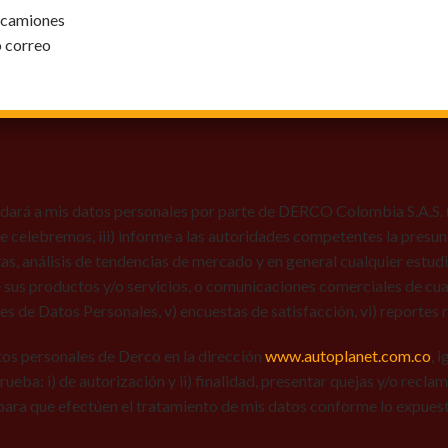
y camiones
o correo
dará a mis datos personales por parte de DERCO Colombia S.A.S. (Au
 que celebremos, iii) informe a las autoridades competentes la presun
tas, análisis de tendencias de mercado y en general cualquier estu
 sus productos y/o servicios, o comunicaciones comerciales de cual
res de Datos Personales, v) encuestas de satisfacción, vi) reportes r
tos personales de Derco en la dirección
www.autoplanet.com.co
, 
 prueba: i) de autorización y ii) finalidad, presentar quejas y/o recl
para que efectúen el tratamiento de mis datos conforme lo expues