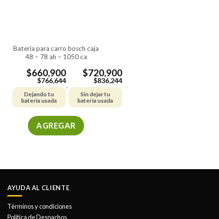
pueden
pueden
elegir
elegir
en
en
la
la
batería para carro bosch caja
página
página
48 – 78 ah – 1050 ca
de
de
producto
producto
$
660,900
$
720,900
$
766,644
$
836,244
-
Dejando tu
Sin dejar tu
batería usada
batería usada
AGREGAR
Este
producto
tiene
múltiples
variantes.
AYUDA AL CLIENTE
Las
opciones
Términos y condiciones
se
Política de Despachos