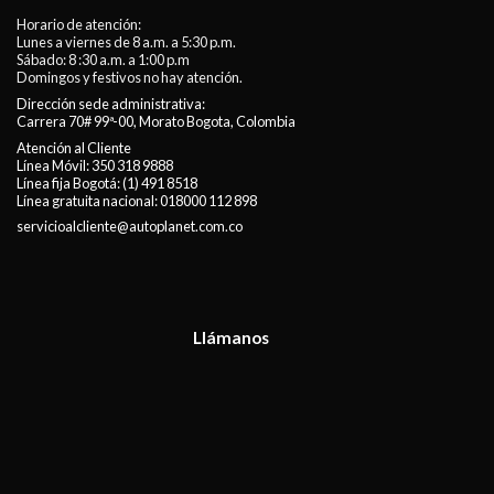
Horario de atención:
Lunes a viernes de 8 a.m. a 5:30 p.m.
Sábado: 8 :30 a.m. a 1:00 p.m
Domingos y festivos no hay atención.
Dirección sede administrativa:
Carrera 70# 99ª-00, Morato Bogota, Colombia
Atención al Cliente
Línea Móvil:
350 318 9888
Línea fija Bogotá:
(1) 491 8518
Línea gratuita nacional:
018000 112 898
servicioalcliente@autoplanet.com.co
Llámanos