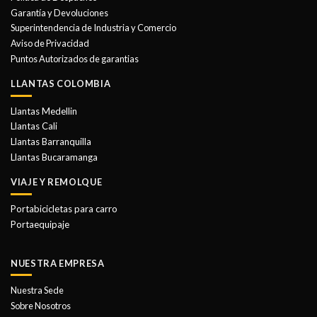
pueden
Garantía y Devoluciones
elegir
Superintendencia de Industria y Comercio
en
Aviso de Privacidad
la
Puntos Autorizados de garantias
página
de
LLANTAS COLOMBIA
producto
Llantas Medellin
Llantas Cali
Llantas Barranquilla
Llantas Bucaramanga
VIAJE Y REMOLQUE
Portabicicletas para carro
Portaequipaje
NUESTRA EMPRESA
Nuestra Sede
Sobre Nosotros