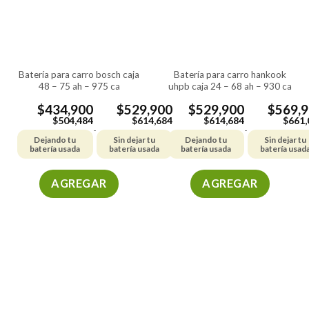
se
se
pueden
pueden
elegir
elegir
en
en
la
la
batería para carro bosch caja
batería para carro hankook
página
página
48 – 75 ah – 975 ca
uhpb caja 24 – 68 ah – 930 ca
de
de
producto
producto
$
434,900
$
529,900
$
529,900
$
569,
$
504,484
$
614,684
$
614,684
$
661,
-
-
Dejando tu
Sin dejar tu
Dejando tu
Sin dejar tu
batería usada
batería usada
batería usada
batería usad
AGREGAR
AGREGAR
Este
Este
producto
producto
tiene
tiene
múltiples
múltiples
variantes.
variantes.
Las
Las
opciones
opciones
se
se