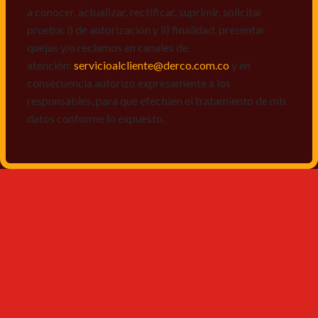
a conocer, actualizar, rectificar, suprimir, solicitar
prueba: i) de autorización y ii) finalidad, presentar
quejas y/o reclamos en canales de
atención:
servicioalcliente@derco.com.co
y en
consecuencia autorizo expresamente a los
responsables, para que efectúen el tratamiento de mis
datos conforme lo expuesto.