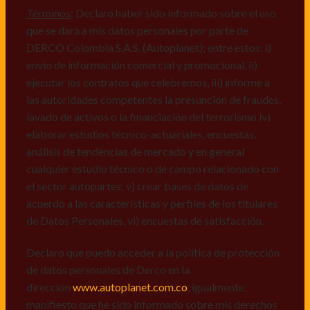
mismos, vi) crear bases de datos de acuerdo a las
Términos
: Declaro haber sido informado sobre el uso
características y perfiles de los titulares de Datos
que se dará a mis datos personales por parte de
Personales, v) encuestas de satisfacción, vi) reportes
DERCO Colombia S.A.S. (Autoplanet); entre estos: i)
recall.
envío de información comercial y promocional, ii)
ejecutar los contratos que celebremos, iii) informe a
Declaro que puedo acceder a la política de protección
las autoridades competentes la presunción de fraudes,
de datos personales de Derco en la
lavado de activos o la financiación del terrorismo iv)
dirección
www.autoplanet.com.co
, igualmente,
elaborar estudios técnico-actuariales, encuestas,
manifiesto que he sido informado sobre mis derechos
análisis de tendencias de mercado y en general
a conocer, actualizar, rectificar, suprimir, solicitar
cualquier estudio técnico o de campo relacionado con
prueba: i) de autorización y ii) finalidad, presentar
el sector autopartes; v) crear bases de datos de
quejas y/o reclamos en canales de
acuerdo a las características y perfiles de los titulares
atención:
servicioalcliente@derco.com.co
y en
de Datos Personales, vi) encuestas de satisfacción.
consecuencia autorizo expresamente a los
responsables, para que efectúen el tratamiento de mis
Declaro que puedo acceder a la política de protección
datos conforme lo expuesto.
de datos personales de Derco en la
dirección
www.autoplanet.com.co
, igualmente,
manifiesto que he sido informado sobre mis derechos