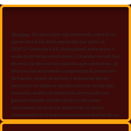
Términos
: Declaro haber sido informado sobre el uso
que se dará a mis datos personales por parte de
DERCO Colombia S.A.S. (Autoplanet); entre estos: i)
envío de mi factura electrónica, (i) tramitar mi solicitud
de venta (ii) ejecutar los contratos que celebremos, iii)
informe a las autoridades competentes la presunción
de fraudes, lavado de activos o la financiación del
terrorismo iv) elaborar estudios técnico-actuariales,
encuestas, análisis de tendencias de mercado y en
general cualquier estudio técnico o de campo
relacionado con el sector autopartes; v) que los
responsables del tratamiento me envíen ofertas de sus
productos y/o servicios, o comunicaciones
comerciales de cualquier clase relacionadas con los