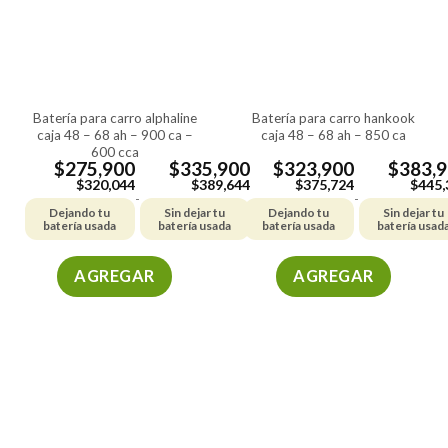
batería para carro alphaline
batería para carro hankook
caja 48 – 68 ah – 900 ca –
caja 48 – 68 ah – 850 ca
600 cca
$
275,900
$
335,900
$
323,900
$
383,
$
320,044
$
389,644
$
375,724
$
445,
-
-
Dejando tu
Sin dejar tu
Dejando tu
Sin dejar tu
batería usada
batería usada
batería usada
batería usad
AGREGAR
AGREGAR
Este
Este
producto
producto
tiene
tiene
múltiples
múltiples
variantes.
variantes.
Las
Las
opciones
opciones