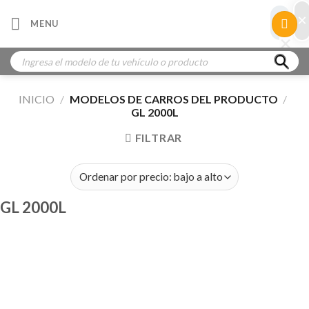
Skip
×
×
MENU
to
×
×
content
Búsqueda
de
productos
INICIO
/
MODELOS DE CARROS DEL PRODUCTO
/
GL 2000L
FILTRAR
GL 2000L