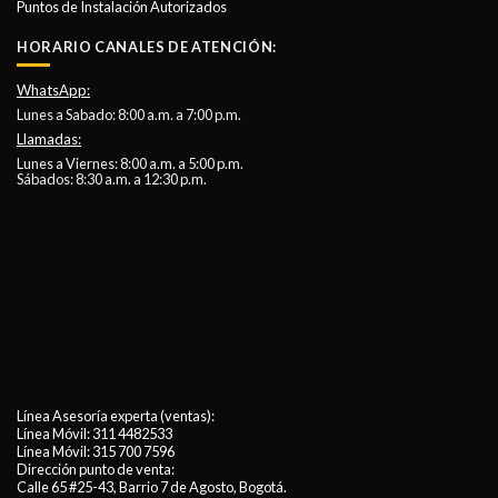
Puntos de Instalación Autorizados
HORARIO CANALES DE ATENCIÓN:
WhatsApp:
Lunes a Sabado: 8:00 a.m. a 7:00 p.m.
Llamadas:
Lunes a Viernes: 8:00 a.m. a 5:00 p.m.
Sábados: 8:30 a.m. a 12:30 p.m.
Línea Asesoría experta (ventas):
Línea Móvil:
311 4482533
Línea Móvil:
315 700 7596
Dirección punto de venta:
Calle 65 #25-43, Barrio 7 de Agosto, Bogotá.