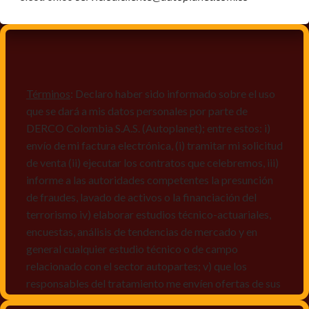
Términos
: Declaro haber sido informado sobre el uso
que se dará a mis datos personales por parte de
DERCO Colombia S.A.S. (Autoplanet); entre estos: i)
envío de mi factura electrónica, (i) tramitar mi solicitud
de venta (ii) ejecutar los contratos que celebremos, iii)
informe a las autoridades competentes la presunción
de fraudes, lavado de activos o la financiación del
terrorismo iv) elaborar estudios técnico-actuariales,
encuestas, análisis de tendencias de mercado y en
general cualquier estudio técnico o de campo
relacionado con el sector autopartes; v) que los
responsables del tratamiento me envíen ofertas de sus
productos y/o servicios, o comunicaciones