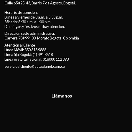
Calle 65 #25-43, Barrio 7 de Agosto, Bogotá.
Horario de atención:
Lunes a viernes de 8 a.m. a 5:30 p.m.
Sábado: 8 :30 a.m. a 1:00 p.m
Domingos y festivos no hay atención.
Dirección sede administrativa:
Carrera 70# 99ª-00, Morato Bogota, Colombia
Atención al Cliente
Línea Móvil:
350 318 9888
Línea fija Bogotá:
(1) 491 8518
Línea gratuita nacional:
018000 112 898
servicioalcliente@autoplanet.com.co
Llámanos