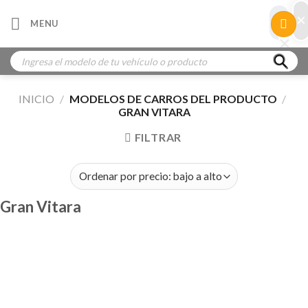
Skip
×
×
MENU
to
×
×
content
Búsqueda
de
productos
INICIO
/
MODELOS DE CARROS DEL PRODUCTO
/
GRAN VITARA
FILTRAR
Gran Vitara