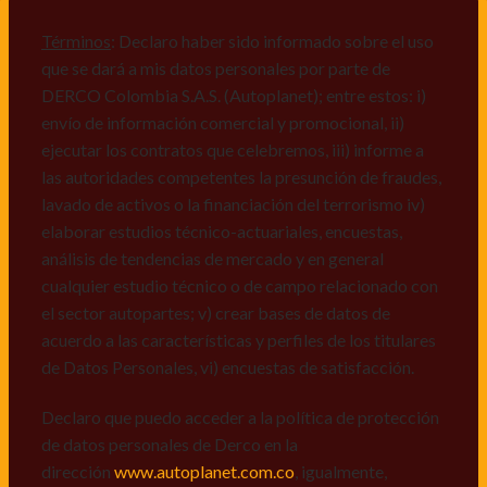
comerciales de cualquier clase relacionadas con los
mismos, vi) crear bases de datos de acuerdo a las
Términos
: Declaro haber sido informado sobre el uso
características y perfiles de los titulares de Datos
que se dará a mis datos personales por parte de
Personales, v) encuestas de satisfacción, vi) reportes
DERCO Colombia S.A.S. (Autoplanet); entre estos: i)
recall.
envío de información comercial y promocional, ii)
ejecutar los contratos que celebremos, iii) informe a
Declaro que puedo acceder a la política de protección
las autoridades competentes la presunción de fraudes,
de datos personales de Derco en la
lavado de activos o la financiación del terrorismo iv)
dirección
www.autoplanet.com.co
, igualmente,
elaborar estudios técnico-actuariales, encuestas,
manifiesto que he sido informado sobre mis derechos
análisis de tendencias de mercado y en general
a conocer, actualizar, rectificar, suprimir, solicitar
cualquier estudio técnico o de campo relacionado con
prueba: i) de autorización y ii) finalidad, presentar
el sector autopartes; v) crear bases de datos de
quejas y/o reclamos en canales de
acuerdo a las características y perfiles de los titulares
atención:
servicioalcliente@derco.com.co
y en
de Datos Personales, vi) encuestas de satisfacción.
consecuencia autorizo expresamente a los
responsables, para que efectúen el tratamiento de mis
Declaro que puedo acceder a la política de protección
datos conforme lo expuesto.
de datos personales de Derco en la
dirección
www.autoplanet.com.co
, igualmente,