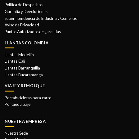
se
se
Política de Despachos
pueden
pueden
Garantía y Devoluciones
elegir
elegir
Superintendencia de Industria y Comercio
en
en
Aviso de Privacidad
la
la
Puntos Autorizados de garantias
página
página
de
de
LLANTAS COLOMBIA
producto
producto
Llantas Medellin
Llantas Cali
Llantas Barranquilla
Llantas Bucaramanga
VIAJE Y REMOLQUE
Portabicicletas para carro
Portaequipaje
NUESTRA EMPRESA
Nuestra Sede