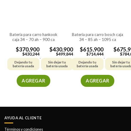
batería para carro hankook
batería para carro bosch caja
caja 34 – 70 ah – 900 ca
34 – 85 ah – 1095 ca
$
370,900
$
430,900
$
615,900
$
675,
$
430,244
$
499,844
$
714,444
$
784,
-
-
Dejando tu
Sin dejar tu
Dejando tu
Sin dejar tu
batería usada
batería usada
batería usada
batería usad
AGREGAR
AGREGAR
Este
Este
producto
producto
tiene
tiene
múltiples
múltiples
variantes.
variantes.
AYUDA AL CLIENTE
Las
Las
opciones
opciones
Términos y condiciones