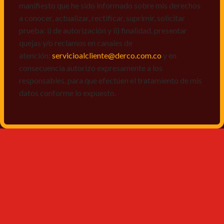
manifiesto que he sido informado sobre mis derechos
a conocer, actualizar, rectificar, suprimir, solicitar
prueba: i) de autorización y ii) finalidad, presentar
quejas y/o reclamos en canales de
atención:
servicioalcliente@derco.com.co
y en
consecuencia autorizo expresamente a los
responsables, para que efectúen el tratamiento de mis
datos conforme lo expuesto.