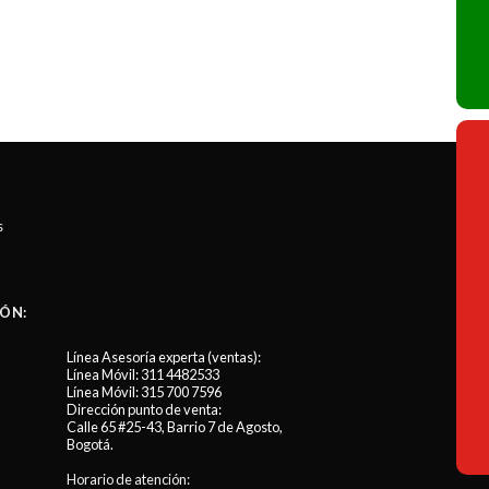
s
ÓN:
Línea Asesoría experta (ventas):
Línea Móvil:
311 4482533
Línea Móvil:
315 700 7596
Dirección punto de venta:
Calle 65 #25-43, Barrio 7 de Agosto,
Bogotá.
Horario de atención: