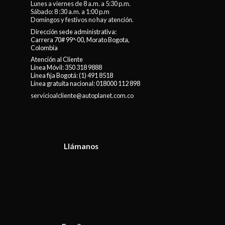
Lunes a viernes de 8 a.m. a 5:30 p.m.
Sábado: 8 :30 a.m. a 1:00 p.m
Domingos y festivos no hay atención.
Dirección sede administrativa:
Carrera 70# 99ª-00, Morato Bogota,
Colombia
Atención al Cliente
Línea Móvil:
350 318 9888
Línea fija Bogotá:
(1) 491 8518
Línea gratuita nacional:
018000 112 898
servicioalcliente@autoplanet.com.co
Llámanos