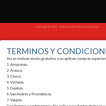
Copyright © 2026 - Todos los derechos reservados
TERMINOS Y CONDICION
No se realizan envíos gratuitos y no aplican compras superi
1. Amazonas.
2. Arauca.
3. Chocó.
4. Vichada.
5. Guainía.
6. San Andrés y Providencia.
7. Vaupés.
Condiciones y restricciones:
No aplica para llantas de buses 