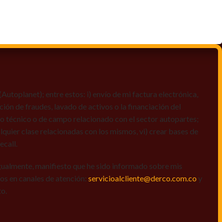
toplanet); entre estos: i) envío de mi factura electrónica,
ción de fraudes, lavado de activos o la financiación del
dio técnico o de campo relacionado con el sector autopartes;
quier clase relacionadas con los mismos, vi) crear bases de
ecall.
igualmente, manifiesto que he sido informado sobre mis
amos en canales de atención:
servicioalcliente@derco.com.co
y
to.