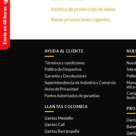
Politica de protección de datos
Bases promociones vigentes
AYUDA AL CLIENTE
NUE
Términos y condiciones
Nues
Política de Despachos
Sobre
Garantía y Devoluciones
Polit
Superintendencia de Industria y Comercio
Manua
etica
Aviso de Privacidad
Comp
Puntos Autorizados de garantias
busin
LLANTAS COLOMBIA
PRO
Llantas Medellin
Llant
Llantas Cali
Bater
Llantas Barranquilla
Llant