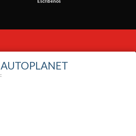
Escríbenos
S AUTOPLANET
: