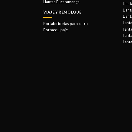
Llantas Bucaramanga
Llan
Llant
VIAJE Y REMOLQUE
Llant
llant
Portabicicletas para carro
llant
Portaequipaje
llant
llant