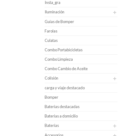
Insta_gra
Iluminación
Guias de Bomper
Farolas
Culatas
Combo Portabicicletas
Combo Limpieza
Combo Cambio de Aceite
Colisión
carga y viaje destacado
Bomper
Baterias destacadas
Baterias a domicilio
Baterías
Accesorios