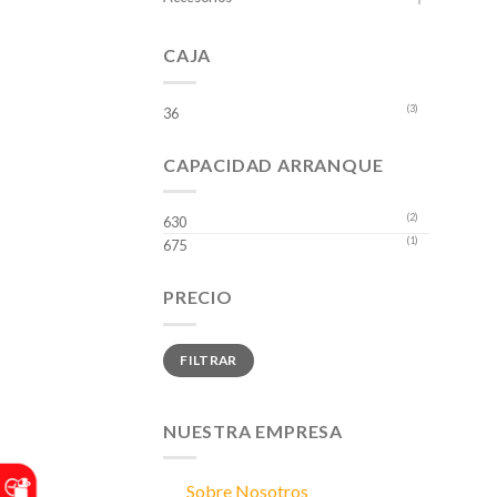
CAJA
(3)
36
CAPACIDAD ARRANQUE
(2)
630
(1)
675
PRECIO
Precio
Precio
FILTRAR
mínimo
máximo
NUESTRA EMPRESA
Sobre Nosotros