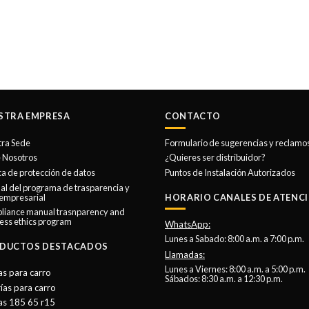
STRA EMPRESA
CONTACTO
tra Sede
Formulario de sugerencias y reclamo
 Nosotros
¿Quieres ser distribuidor?
ica de protección de datos
Puntos de Instalación Autorizados
l del programa de trasparencia y
 empresarial
HORARIO CANALES DE ATENCI
liance manual trasnparency and
ess ethics program
WhatsApp:
Lunes a Sabado: 8:00 a.m. a 7:00 p.m.
DUCTOS DESTACADOS
Llamadas:
Lunes a Viernes: 8:00 a.m. a 5:00 p.m.
as para carro
Sábados: 8:30 a.m. a 12:30 p.m.
ías para carro
as 185 65 r15