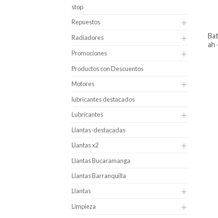
stop
Repuestos
batería para carro dgp caja 36 – 45
Radiadores
ah 
Promociones
Productos con Descuentos
Motores
lubricantes destacados
Lubricantes
Llantas-destacadas
Llantas x2
Llantas Bucaramanga
Llantas Barranquilla
Llantas
Limpieza