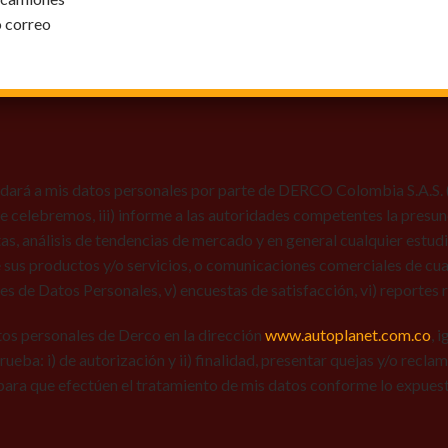
o correo
dará a mis datos personales por parte de DERCO Colombia S.A.S. (Au
 que celebremos, iii) informe a las autoridades competentes la presun
tas, análisis de tendencias de mercado y en general cualquier estu
 sus productos y/o servicios, o comunicaciones comerciales de cual
res de Datos Personales, v) encuestas de satisfacción, vi) reportes r
tos personales de Derco en la dirección
www.autoplanet.com.co
, 
 prueba: i) de autorización y ii) finalidad, presentar quejas y/o recl
para que efectúen el tratamiento de mis datos conforme lo expues