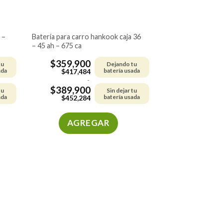
batería para carro hankook caja 36
– 45 ah – 675 ca
$
359,900
tu
Dejando tu
ada
batería usada
$
417,484
-
$
389,900
tu
Sin dejar tu
ada
batería usada
$
452,284
AGREGAR
Este
producto
tiene
múltiples
variantes.
Las
opciones
se