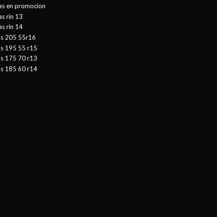
tas en promocion
as rin 13
as rin 14
as 205 55r16
as 195 55 r15
as 175 70 r13
as 185 60 r14