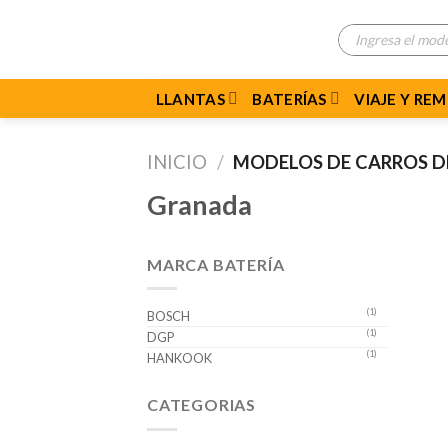
Skip
Búsqueda
to
de
productos
content
LLANTAS
BATERÍAS
VIAJE Y RE
INICIO
/
MODELOS DE CARROS 
Granada
MARCA BATERÍA
(1)
BOSCH
(1)
DGP
(1)
HANKOOK
CATEGORIAS