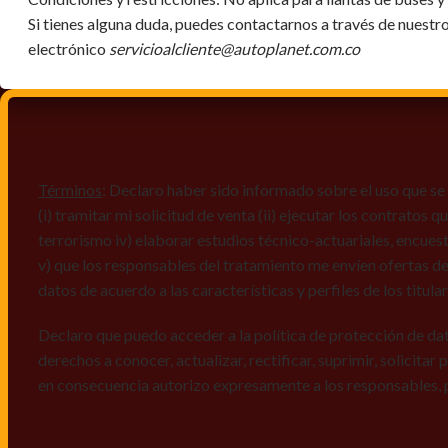
Si tienes alguna duda, puedes contactarnos a través de nuestr
electrónico
servicioalcliente@autoplanet.com.co
Términos
: Declaro haber sido informado sobre el uso que se 
(i) tramitar mi solicitud de venta (ii) ejecutar los contratos
terrorismo iv) elaborar estudios técnico-actuariales, encues
v) que los responsables del tratamiento me envíen ofertas de
datos de acuerdo a las características y perfiles de los titula
Declaro que puedo acceder a la política de protección de da
derechos a conocer, actualizar, rectificar, suprimir, solicitar
en consecuencia autorizo expresamente a los responsables, 