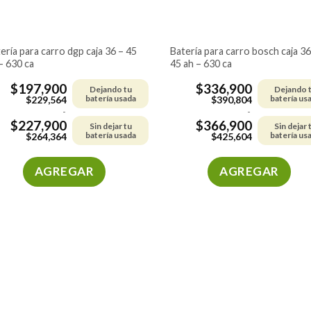
batería para carro bosch caja 36 –
– 630 ca
45 ah – 630 ca
$
197,900
$
336,900
Dejando tu
Dejando 
batería usada
batería us
$
229,564
$
390,804
-
-
$
227,900
$
366,900
Sin dejar tu
Sin dejar 
batería usada
batería us
$
264,364
$
425,604
AGREGAR
AGREGAR
Este
Este
producto
producto
tiene
tiene
múltiples
múltiples
variantes.
variantes.
Las
Las
opciones
opciones
se
se