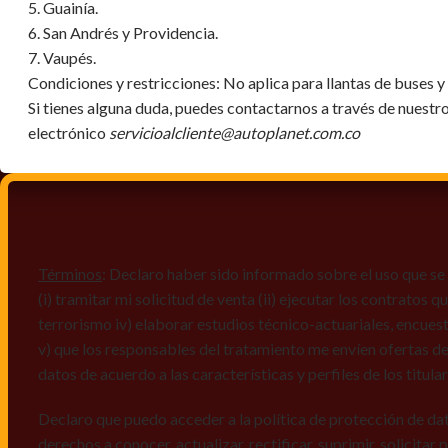
5. Guainía.
6. San Andrés y Providencia.
7. Vaupés.
Condiciones y restricciones:
No aplica para llantas de buses 
Si tienes alguna duda, puedes contactarnos a través de nuestr
electrónico
servicioalcliente@autoplanet.com.co
Términos
: Declaro haber sido informado sobre el uso que se 
(i) tramitar mi solicitud de venta (ii) ejecutar los contratos
terrorismo iv) elaborar estudios técnico-actuariales, encues
v) que los responsables del tratamiento me envíen ofertas de
datos de acuerdo a las características y perfiles de los titula
Declaro que puedo acceder a la política de protección de da
derechos a conocer, actualizar, rectificar, suprimir, solicitar