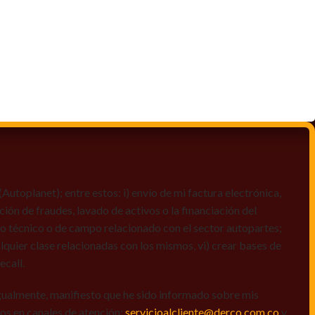
toplanet); entre estos: i) envío de mi factura electrónica,
ción de fraudes, lavado de activos o la financiación del
dio técnico o de campo relacionado con el sector autopartes;
quier clase relacionadas con los mismos, vi) crear bases de
ecall.
igualmente, manifiesto que he sido informado sobre mis
amos en canales de atención:
servicioalcliente@derco.com.co
y