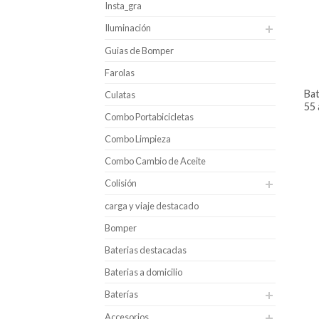
Insta_gra
Iluminación
Guias de Bomper
Farolas
batería para carro bosch caja n60 –
Culatas
55 
Combo Portabicicletas
Combo Limpieza
Combo Cambio de Aceite
Colisión
carga y viaje destacado
Bomper
Baterias destacadas
Baterias a domicilio
Baterías
Accesorios