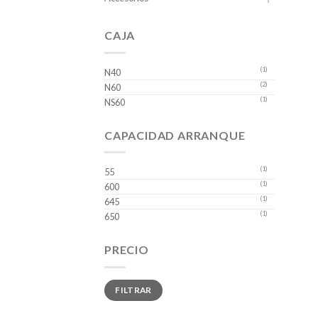
CAJA
(1)
N40
(2)
N60
(1)
NS60
CAPACIDAD ARRANQUE
(1)
55
(1)
600
(1)
645
(1)
650
PRECIO
Precio
Precio
FILTRAR
mínimo
máximo