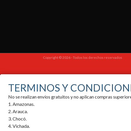
Copyright © 2026 - Todos los derechos reservados
TERMINOS Y CONDICION
No se realizan envíos gratuitos y no aplican compras superi
1. Amazonas.
2. Arauca.
3. Chocó.
4. Vichada.