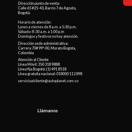
Dirección punto de venta:
Calle 65 #25-43, Barrio 7 de Agosto,
Bogotá.
Horario de atención:
Lunes a viernes de 8 a.m. a 5:30 p.m.
Sábado: 8 :30 a.m. a 1:00 p.m
Domingos y festivos no hay atención.
Dirección sede administrativa:
Carrera 70# 99ª-00, Morato Bogota,
Colombia
Atención al Cliente
Línea Móvil:
350 318 9888
Línea fija Bogotá:
(1) 491 8518
Línea gratuita nacional:
018000 112 898
servicioalcliente@autoplanet.com.co
Llámanos