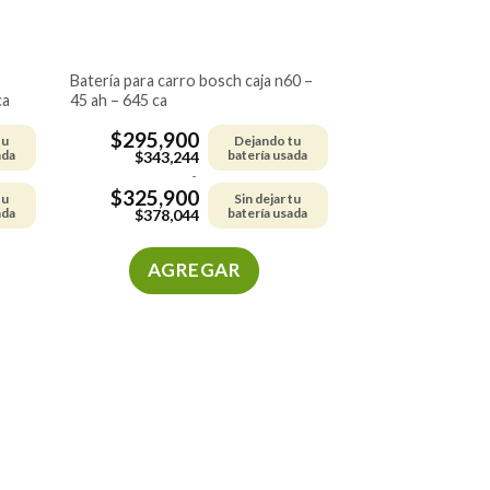
batería para carro bosch caja n60 –
ca
45 ah – 645 ca
$
295,900
tu
Dejando tu
ada
batería usada
$
343,244
-
$
325,900
tu
Sin dejar tu
ada
batería usada
$
378,044
AGREGAR
Este
producto
tiene
múltiples
variantes.
Las
opciones
se