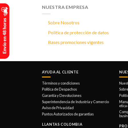
NUESTRA EMPRESA
Sobre Nosotros
Politica de protección de datos
Bases promociones vigentes
AYUDA AL CLIENTE
NUE
Términos y condiciones
Nues
Política de Despachos
Sobre
Garantía y Devoluciones
Polit
Superintendencia de Industria y Comercio
Manua
etica
Aviso de Privacidad
Comp
Puntos Autorizados de garantias
busin
LLANTAS COLOMBIA
PRO