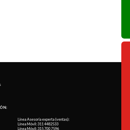
s
ÓN:
Línea Asesoría experta (ventas):
Línea Móvil:
311 4482533
Línea Móvil:
315 700 7596