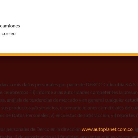
y camiones
o correo
dará a mis datos personales por parte de DERCO Colombia S.A.S. (Au
 que celebremos, iii) informe a las autoridades competentes la presun
tas, análisis de tendencias de mercado y en general cualquier estu
 sus productos y/o servicios, o comunicaciones comerciales de cual
res de Datos Personales, v) encuestas de satisfacción, vi) reportes r
tos personales de Derco en la dirección
www.autoplanet.com.co
, 
 prueba: i) de autorización y ii) finalidad, presentar quejas y/o recl