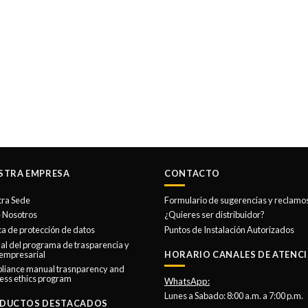
STRA EMPRESA
CONTACTO
tra Sede
Formulario de sugerencias y reclamo
 Nosotros
¿Quieres ser distribuidor?
ica de protección de datos
Puntos de Instalación Autorizados
l del programa de trasparencia y
 empresarial
HORARIO CANALES DE ATENCI
liance manual trasnparency and
ess ethics program
WhatsApp:
Lunes a Sabado: 8:00 a.m. a 7:00 p.m.
DUCTOS DESTACADOS