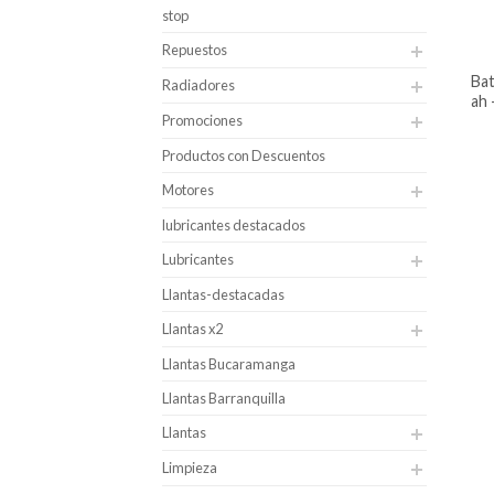
stop
Repuestos
batería para carro dgp caja n60 – 45
Radiadores
ah 
Promociones
Productos con Descuentos
Motores
lubricantes destacados
Lubricantes
Llantas-destacadas
Llantas x2
Llantas Bucaramanga
Llantas Barranquilla
Llantas
Limpieza