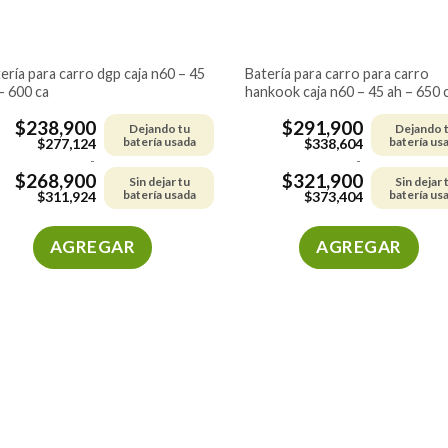
batería para carro para carro
– 600 ca
hankook caja n60 – 45 ah – 650 
$
238,900
$
291,900
Dejando tu
Dejando 
batería usada
batería us
$
277,124
$
338,604
-
-
$
268,900
$
321,900
Sin dejar tu
Sin dejar 
batería usada
batería us
$
311,924
$
373,404
AGREGAR
AGREGAR
Este
Este
producto
producto
tiene
tiene
múltiples
múltiples
variantes.
variantes.
Las
Las
opciones
opciones
se
se