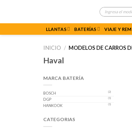
Skip
Búsqueda
to
de
productos
content
LLANTAS
BATERÍAS
VIAJE Y RE
INICIO
/
MODELOS DE CARROS 
Haval
MARCA BATERÍA
(2)
BOSCH
(1)
DGP
(1)
HANKOOK
CATEGORIAS