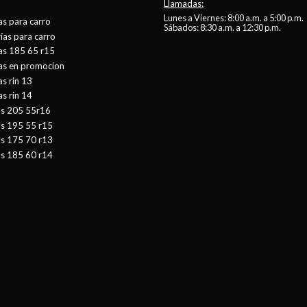
Llamadas:
Lunes a Viernes: 8:00 a.m. a 5:00 p.m.
as para carro
Sábados: 8:30 a.m. a 12:30 p.m.
ías para carro
as 185 65 r15
tas en promocion
as rin 13
as rin 14
as 205 55r16
as 195 55 r15
as 175 70 r13
as 185 60 r14