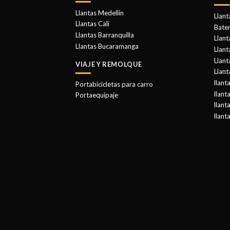
Llantas Medellin
Llant
Llantas Cali
Bater
Llantas Barranquilla
Llant
Llantas Bucaramanga
Llan
Llant
VIAJE Y REMOLQUE
Llant
llant
Portabicicletas para carro
llant
Portaequipaje
llant
llant