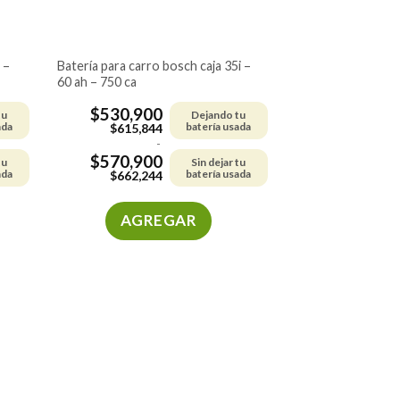
batería para carro bosch caja 35i –
60 ah – 750 ca
$
530,900
tu
Dejando tu
ada
batería usada
$
615,844
-
$
570,900
tu
Sin dejar tu
ada
batería usada
$
662,244
AGREGAR
Este
producto
tiene
múltiples
variantes.
Las
opciones
se