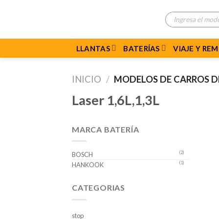
Skip
Búsqueda
to
de
productos
content
LLANTAS
BATERÍAS
VIAJE Y RE
INICIO
/
MODELOS DE CARROS 
Laser 1,6L,1,3L
MARCA BATERÍA
(2)
BOSCH
(1)
HANKOOK
CATEGORIAS
stop