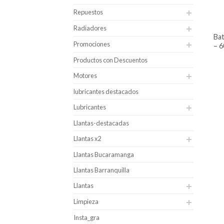
Repuestos
Radiadores
batería para carro hankook caja 35
Promociones
– 6
Productos con Descuentos
Motores
lubricantes destacados
Lubricantes
Llantas-destacadas
Llantas x2
Llantas Bucaramanga
Llantas Barranquilla
Llantas
Limpieza
Insta_gra