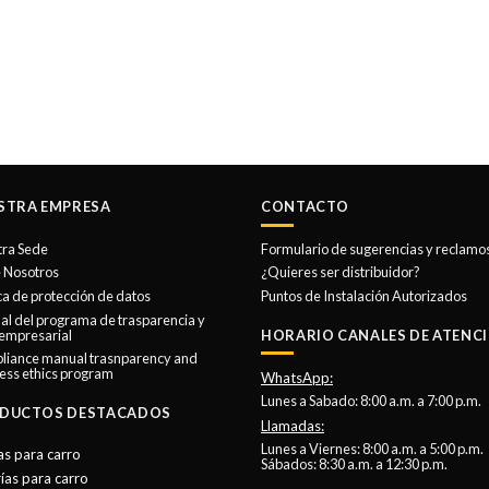
STRA EMPRESA
CONTACTO
tra Sede
Formulario de sugerencias y reclamo
 Nosotros
¿Quieres ser distribuidor?
ica de protección de datos
Puntos de Instalación Autorizados
l del programa de trasparencia y
 empresarial
HORARIO CANALES DE ATENCI
liance manual trasnparency and
ess ethics program
WhatsApp:
Lunes a Sabado: 8:00 a.m. a 7:00 p.m.
DUCTOS DESTACADOS
Llamadas:
Lunes a Viernes: 8:00 a.m. a 5:00 p.m.
as para carro
Sábados: 8:30 a.m. a 12:30 p.m.
ías para carro