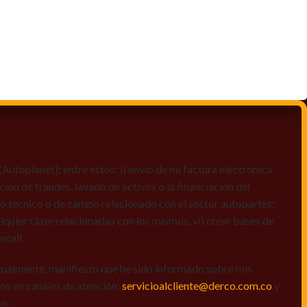
toplanet); entre estos: i) envío de mi factura electrónica,
ción de fraudes, lavado de activos o la financiación del
dio técnico o de campo relacionado con el sector autopartes;
quier clase relacionadas con los mismos, vi) crear bases de
ecall.
igualmente, manifiesto que he sido informado sobre mis
amos en canales de atención:
servicioalcliente@derco.com.co
y
to.