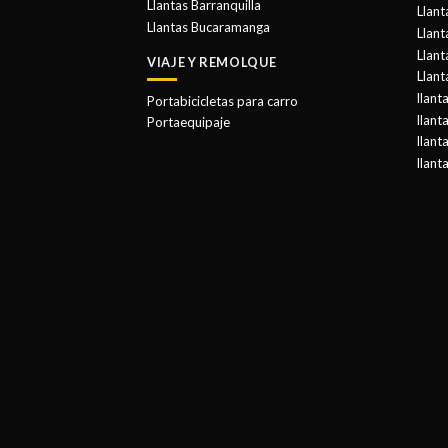
Llantas Barranquilla
Llant
Llantas Bucaramanga
Llan
Llant
VIAJE Y REMOLQUE
Llant
llant
Portabicicletas para carro
llant
Portaequipaje
llant
llant