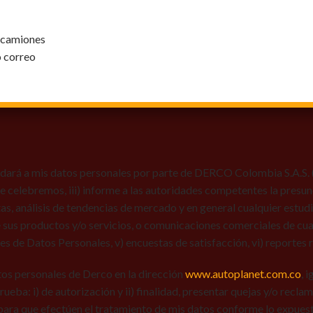
y camiones
o correo
dará a mis datos personales por parte de DERCO Colombia S.A.S. (Au
 que celebremos, iii) informe a las autoridades competentes la presun
tas, análisis de tendencias de mercado y en general cualquier estu
 sus productos y/o servicios, o comunicaciones comerciales de cual
res de Datos Personales, v) encuestas de satisfacción, vi) reportes r
tos personales de Derco en la dirección
www.autoplanet.com.co
, 
 prueba: i) de autorización y ii) finalidad, presentar quejas y/o recl
para que efectúen el tratamiento de mis datos conforme lo expues