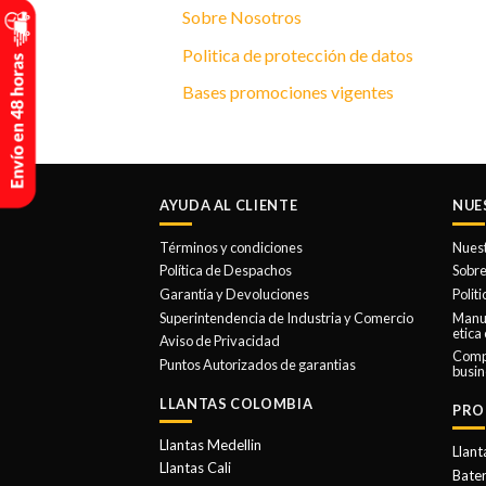
Sobre Nosotros
Politica de protección de datos
Bases promociones vigentes
AYUDA AL CLIENTE
NUE
Términos y condiciones
Nues
Política de Despachos
Sobre
Garantía y Devoluciones
Polit
Superintendencia de Industria y Comercio
Manua
etica
Aviso de Privacidad
Comp
Puntos Autorizados de garantias
busin
LLANTAS COLOMBIA
PRO
Llantas Medellin
Llant
Llantas Cali
Bater