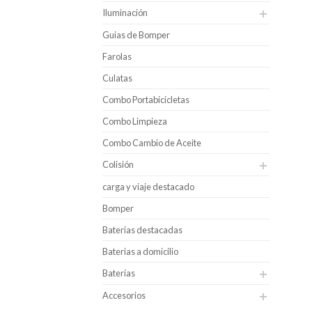
Iluminación
Guias de Bomper
Farolas
Culatas
Combo Portabicicletas
Combo Limpieza
Combo Cambio de Aceite
Colisión
carga y viaje destacado
Bomper
Baterias destacadas
Baterias a domicilio
Baterías
Accesorios