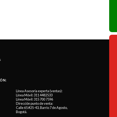
s
ÓN:
Línea Asesoría experta (ventas):
Línea Móvil:
311 4482533
Línea Móvil:
315 700 7596
Dirección punto de venta:
Calle 65 #25-43, Barrio 7 de Agosto,
Bogotá.