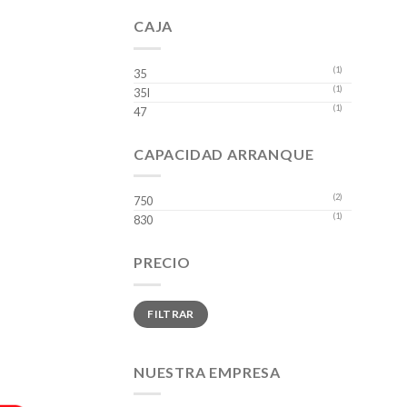
CAJA
(1)
35
(1)
35I
(1)
47
CAPACIDAD ARRANQUE
(2)
750
(1)
830
PRECIO
Precio
Precio
FILTRAR
mínimo
máximo
NUESTRA EMPRESA