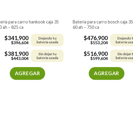
batería para carro bosch caja 35 –
0 ah – 825 ca
60 ah – 750 ca
$
341,900
$
476,900
Dejando tu
Dejando 
batería usada
batería us
$
396,604
$
553,204
-
-
$
381,900
$
516,900
Sin dejar tu
Sin dejar 
batería usada
batería us
$
443,004
$
599,604
AGREGAR
AGREGAR
Este
Este
producto
producto
tiene
tiene
múltiples
múltiples
variantes.
variantes.
Las
Las
opciones
opciones
se
se