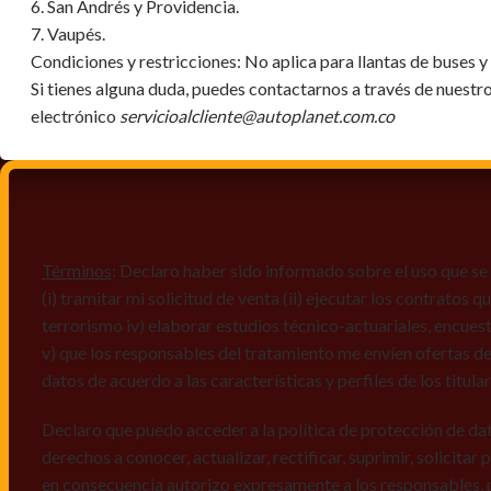
6. San Andrés y Providencia.
7. Vaupés.
Condiciones y restricciones:
No aplica para llantas de buses 
Si tienes alguna duda, puedes contactarnos a través de nuestr
electrónico
servicioalcliente@autoplanet.com.co
Términos
: Declaro haber sido informado sobre el uso que se 
(i) tramitar mi solicitud de venta (ii) ejecutar los contratos
terrorismo iv) elaborar estudios técnico-actuariales, encues
v) que los responsables del tratamiento me envíen ofertas de
datos de acuerdo a las características y perfiles de los titula
Declaro que puedo acceder a la política de protección de da
derechos a conocer, actualizar, rectificar, suprimir, solicitar
en consecuencia autorizo expresamente a los responsables, 