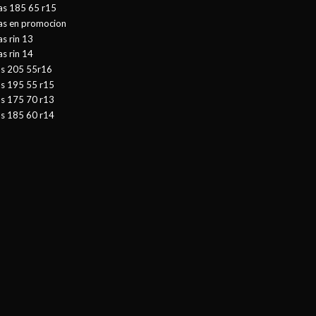
as 185 65 r15
tas en promocion
as rin 13
as rin 14
as 205 55r16
as 195 55 r15
as 175 70 r13
as 185 60 r14