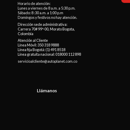
Horario de atención:
Lunes a viernes de 8 a.m. a 5:30 p.m.
Sábado: 8 :30 a.m. a 1:00 p.m
Domingos y festivos no hay atención.
Dirección sede administrativa:
Carrera 70# 99ª-00, Morato Bogota,
Colombia
Atención al Cliente
Línea Móvil:
350 318 9888
Línea fija Bogotá:
(1) 491 8518
Línea gratuita nacional:
018000 112 898
servicioalcliente@autoplanet.com.co
Llámanos