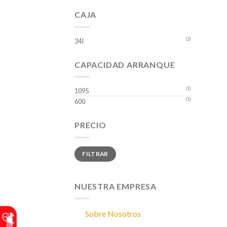
CAJA
(2)
34I
CAPACIDAD ARRANQUE
(1)
1095
(1)
600
PRECIO
Precio
Precio
FILTRAR
mínimo
máximo
NUESTRA EMPRESA
Sobre Nosotros