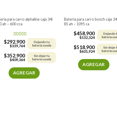
batería para carro bosch caja 34i –
0 ah – 600 cca
85 ah – 1095 ca
$
458,900
Dejando 
batería us
$
532,324
Valorado en
$
292,900
Dejando tu
-
5.00
de 5
batería usada
$
339,764
$
518,900
Sin dejar 
-
batería us
$
601,924
$
352,900
Sin dejar tu
batería usada
$
409,364
AGREGAR
AGREGAR
Este
producto
Este
tiene
producto
múltiples
tiene
variantes.
múltiples
Las
variantes.
opciones
Las
se