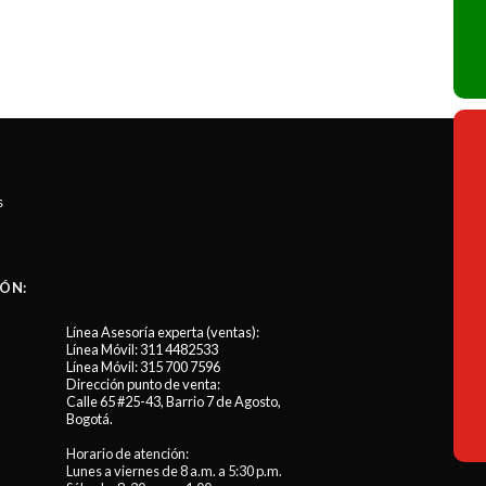
s
ÓN:
Línea Asesoría experta (ventas):
Línea Móvil:
311 4482533
Línea Móvil:
315 700 7596
Dirección punto de venta:
Calle 65 #25-43, Barrio 7 de Agosto,
Bogotá.
Horario de atención:
Lunes a viernes de 8 a.m. a 5:30 p.m.