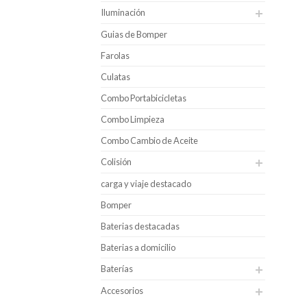
Iluminación
Guias de Bomper
Farolas
Culatas
Combo Portabicicletas
Combo Limpieza
Combo Cambio de Aceite
Colisión
carga y viaje destacado
Bomper
Baterias destacadas
Baterias a domicilio
Baterías
Accesorios