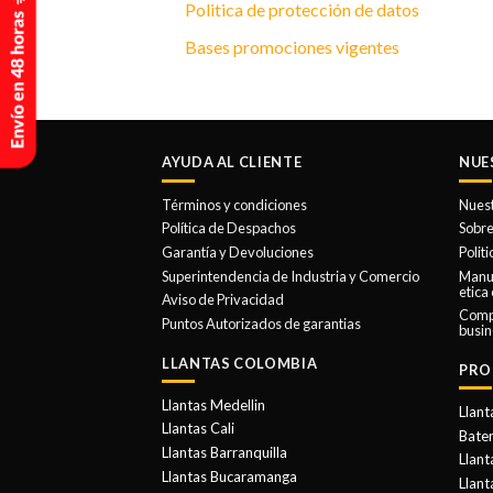
Politica de protección de datos
Bases promociones vigentes
AYUDA AL CLIENTE
NUE
Términos y condiciones
Nues
Política de Despachos
Sobre
Garantía y Devoluciones
Polit
Superintendencia de Industria y Comercio
Manua
etica
Aviso de Privacidad
Comp
Puntos Autorizados de garantias
busin
LLANTAS COLOMBIA
PRO
Llantas Medellin
Llant
Llantas Cali
Bater
Llantas Barranquilla
Llant
Llantas Bucaramanga
Llan