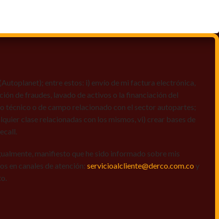
toplanet); entre estos: i) envío de mi factura electrónica,
ción de fraudes, lavado de activos o la financiación del
dio técnico o de campo relacionado con el sector autopartes;
quier clase relacionadas con los mismos, vi) crear bases de
ecall.
igualmente, manifiesto que he sido informado sobre mis
amos en canales de atención:
servicioalcliente@derco.com.co
y
to.