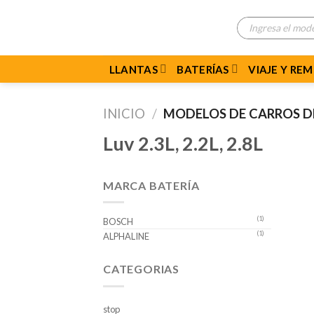
Skip
Búsqueda
to
de
productos
content
LLANTAS
BATERÍAS
VIAJE Y RE
INICIO
/
MODELOS DE CARROS 
Luv 2.3L, 2.2L, 2.8L
MARCA BATERÍA
(1)
BOSCH
(1)
ALPHALINE
CATEGORIAS
stop