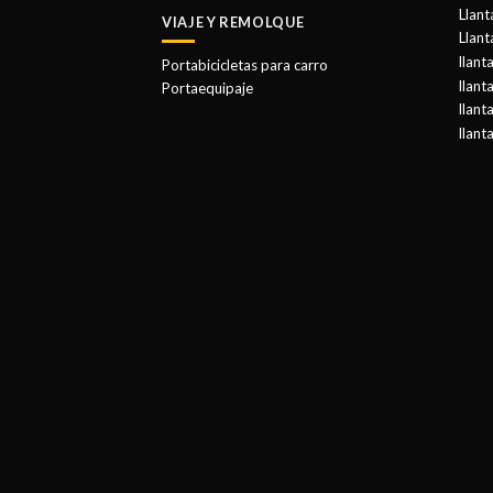
Llant
VIAJE Y REMOLQUE
Llant
llant
Portabicicletas para carro
llant
Portaequipaje
llant
llant