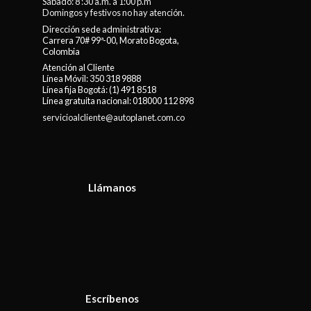
Sábado: 8 :30 a.m. a 1:00 p.m
Domingos y festivos no hay atención.
Dirección sede administrativa:
Carrera 70# 99ª-00, Morato Bogota,
Colombia
Atención al Cliente
Línea Móvil:
350 318 9888
Línea fija Bogotá:
(1) 491 8518
Línea gratuita nacional:
018000 112 898
servicioalcliente@autoplanet.com.co
Llámanos
Escríbenos