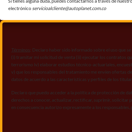
Si tienes alguna duda, puedes contactarnos a través de nuestr
electrónico
servicioalcliente@autoplanet.com.co
Términos
: Declaro haber sido informado sobre el uso que se 
(i) tramitar mi solicitud de venta (ii) ejecutar los contratos
terrorismo iv) elaborar estudios técnico-actuariales, encues
v) que los responsables del tratamiento me envíen ofertas de
datos de acuerdo a las características y perfiles de los titula
Declaro que puedo acceder a la política de protección de da
derechos a conocer, actualizar, rectificar, suprimir, solicitar
en consecuencia autorizo expresamente a los responsables, 