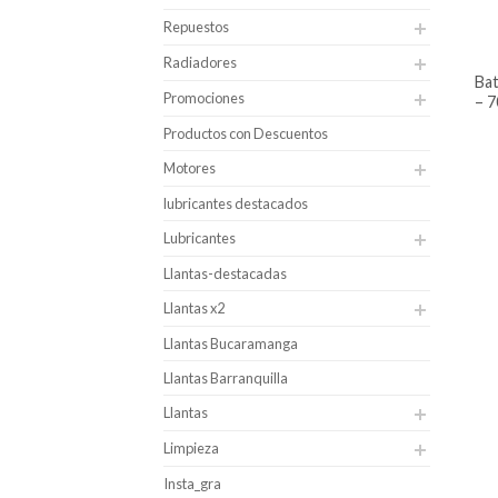
Repuestos
Radiadores
batería para carro alphaline caja 34i
Promociones
– 7
Productos con Descuentos
Motores
lubricantes destacados
Lubricantes
Llantas-destacadas
Llantas x2
Llantas Bucaramanga
Llantas Barranquilla
Llantas
Limpieza
Insta_gra