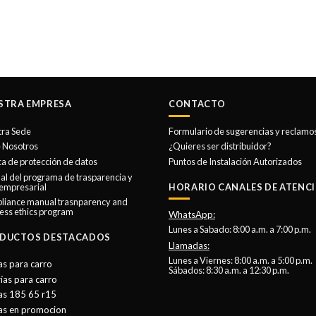
STRA EMPRESA
CONTACTO
tra Sede
Formulario de sugerencias y reclamo
 Nosotros
¿Quieres ser distribuidor?
ica de protección de datos
Puntos de Instalación Autorizados
l del programa de trasparencia y
 empresarial
HORARIO CANALES DE ATENCI
liance manual trasnparency and
ess ethics program
WhatsApp:
Lunes a Sabado: 8:00 a.m. a 7:00 p.m.
DUCTOS DESTACADOS
Llamadas:
Lunes a Viernes: 8:00 a.m. a 5:00 p.m.
as para carro
Sábados: 8:30 a.m. a 12:30 p.m.
ías para carro
as 185 65 r15
tas en promocion