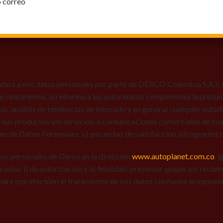
o correo
dará a mis datos personales por parte de DERCO Colombia S.A.S. (Au
 que celebremos, iii) informe a las autoridades competentes la presun
tas, análisis de tendencias de mercado y en general cualquier estu
 sus productos y/o servicios, o comunicaciones comerciales de cual
res de Datos Personales, v) encuestas de satisfacción, vi) reportes r
tos personales de Derco en la dirección
www.autoplanet.com.co
, 
 prueba: i) de autorización y ii) finalidad, presentar quejas y/o recl
para que efectúen el tratamiento de mis datos conforme lo expues