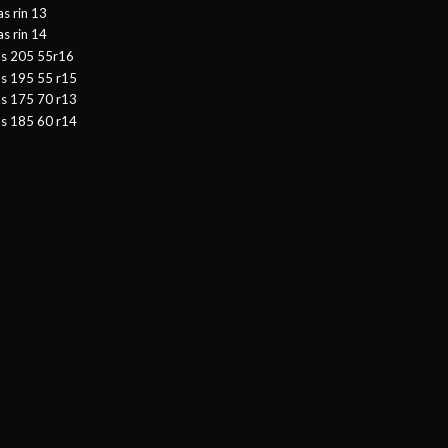
as rin 13
as rin 14
as 205 55r16
as 195 55 r15
as 175 70 r13
as 185 60 r14