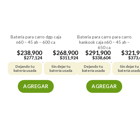
batería para carro dgp caja
batería para carro para carro
n60 – 45 ah – 600 ca
hankook caja n60 – 45 ah –
650 ca
$
238,900
$
268,900
$
291,900
$
321,
$
277,124
$
311,924
$
338,604
$
373,
-
-
Dejando tu
Sin dejar tu
Dejando tu
Sin dejar tu
batería usada
batería usada
batería usada
batería usad
AGREGAR
AGREGAR
Este
Este
producto
producto
tiene
tiene
múltiples
múltiples
variantes.
variantes.
Las
Las
opciones
opciones