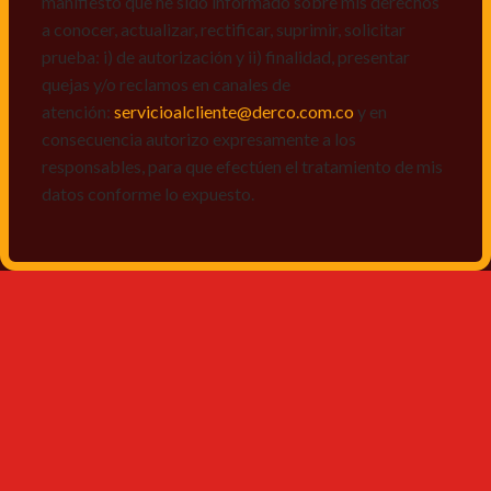
manifiesto que he sido informado sobre mis derechos
a conocer, actualizar, rectificar, suprimir, solicitar
prueba: i) de autorización y ii) finalidad, presentar
quejas y/o reclamos en canales de
atención:
servicioalcliente@derco.com.co
y en
consecuencia autorizo expresamente a los
responsables, para que efectúen el tratamiento de mis
datos conforme lo expuesto.