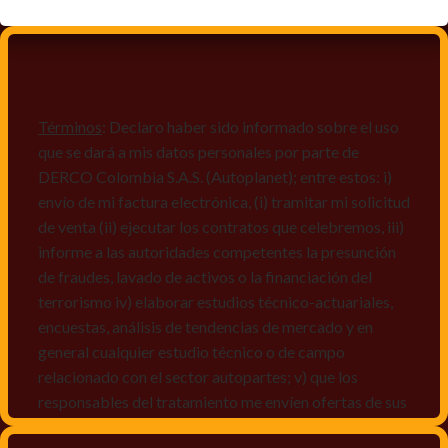
Términos
: Declaro haber sido informado sobre el uso
que se dará a mis datos personales por parte de
DERCO Colombia S.A.S. (Autoplanet); entre estos: i)
envío de mi factura electrónica, (i) tramitar mi solicitud
de venta (ii) ejecutar los contratos que celebremos, iii)
informe a las autoridades competentes la presunción
de fraudes, lavado de activos o la financiación del
terrorismo iv) elaborar estudios técnico-actuariales,
encuestas, análisis de tendencias de mercado y en
general cualquier estudio técnico o de campo
relacionado con el sector autopartes; v) que los
responsables del tratamiento me envíen ofertas de sus
productos y/o servicios, o comunicaciones