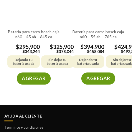
se
se
pueden
pueden
elegir
elegir
en
en
la
la
batería para carro bosch caja
batería para carro bosch caja
página
página
n60 – 45 ah – 645 ca
n60 – 55 ah – 765 ca
de
de
producto
producto
$
295,900
$
325,900
$
394,900
$
424,
$
343,244
$
378,044
$
458,084
$
492,
-
-
Dejando tu
Sin dejar tu
Dejando tu
Sin dejar tu
batería usada
batería usada
batería usada
batería usad
AGREGAR
AGREGAR
Este
Este
producto
producto
tiene
tiene
múltiples
múltiples
variantes.
variantes.
AYUDA AL CLIENTE
Las
Las
opciones
opciones
Términos y condiciones
se
se