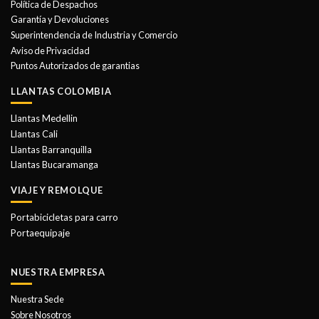
Política de Despachos
pueden
pueden
Garantía y Devoluciones
elegir
elegir
Superintendencia de Industria y Comercio
en
en
Aviso de Privacidad
la
la
Puntos Autorizados de garantias
página
página
de
de
LLANTAS COLOMBIA
producto
producto
Llantas Medellin
Llantas Cali
Llantas Barranquilla
Llantas Bucaramanga
VIAJE Y REMOLQUE
Portabicicletas para carro
Portaequipaje
NUESTRA EMPRESA
Nuestra Sede
Sobre Nosotros