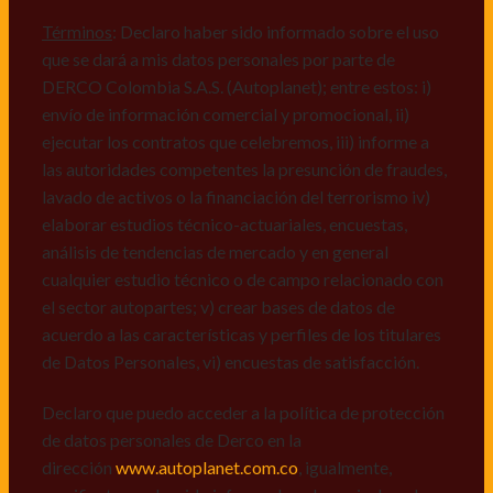
comerciales de cualquier clase relacionadas con los
mismos, vi) crear bases de datos de acuerdo a las
Términos
: Declaro haber sido informado sobre el uso
características y perfiles de los titulares de Datos
que se dará a mis datos personales por parte de
Personales, v) encuestas de satisfacción, vi) reportes
DERCO Colombia S.A.S. (Autoplanet); entre estos: i)
recall.
envío de información comercial y promocional, ii)
ejecutar los contratos que celebremos, iii) informe a
Declaro que puedo acceder a la política de protección
las autoridades competentes la presunción de fraudes,
de datos personales de Derco en la
lavado de activos o la financiación del terrorismo iv)
dirección
www.autoplanet.com.co
, igualmente,
elaborar estudios técnico-actuariales, encuestas,
manifiesto que he sido informado sobre mis derechos
análisis de tendencias de mercado y en general
a conocer, actualizar, rectificar, suprimir, solicitar
cualquier estudio técnico o de campo relacionado con
prueba: i) de autorización y ii) finalidad, presentar
el sector autopartes; v) crear bases de datos de
quejas y/o reclamos en canales de
acuerdo a las características y perfiles de los titulares
atención:
servicioalcliente@derco.com.co
y en
de Datos Personales, vi) encuestas de satisfacción.
consecuencia autorizo expresamente a los
responsables, para que efectúen el tratamiento de mis
Declaro que puedo acceder a la política de protección
datos conforme lo expuesto.
de datos personales de Derco en la
dirección
www.autoplanet.com.co
, igualmente,