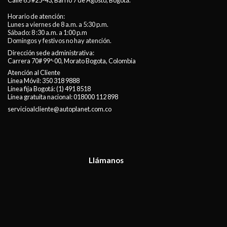
Calle 65 #25-43, Barrio 7 de Agosto, Bogotá.
Horario de atención:
Lunes a viernes de 8 a.m. a 5:30 p.m.
Sábado: 8 :30 a.m. a 1:00 p.m
Domingos y festivos no hay atención.
Dirección sede administrativa:
Carrera 70# 99ª-00, Morato Bogota, Colombia
Atención al Cliente
Línea Móvil:
350 318 9888
Línea fija Bogotá:
(1) 491 8518
Línea gratuita nacional:
018000 112 898
servicioalcliente@autoplanet.com.co
Llámanos