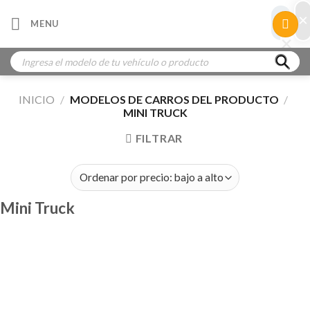
Skip
×
×
MENU
to
×
×
content
Búsqueda
de
productos
INICIO
/
MODELOS DE CARROS DEL PRODUCTO
/
MINI TRUCK
FILTRAR
Mini Truck