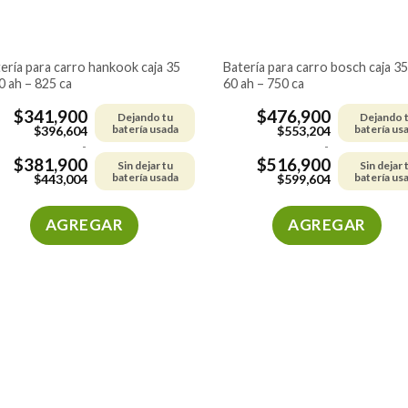
batería para carro bosch caja 35 –
0 ah – 825 ca
60 ah – 750 ca
$
341,900
$
476,900
Dejando tu
Dejando 
batería usada
batería us
$
396,604
$
553,204
-
-
$
381,900
$
516,900
Sin dejar tu
Sin dejar 
batería usada
batería us
$
443,004
$
599,604
AGREGAR
AGREGAR
Este
Este
producto
producto
tiene
tiene
múltiples
múltiples
variantes.
variantes.
Las
Las
opciones
opciones
se
se