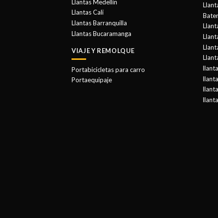
Llantas Medellin
Llant
Llantas Cali
Bater
Llantas Barranquilla
Llant
Llantas Bucaramanga
Llan
Llant
VIAJE Y REMOLQUE
Llant
llant
Portabicicletas para carro
llant
Portaequipaje
llant
llant