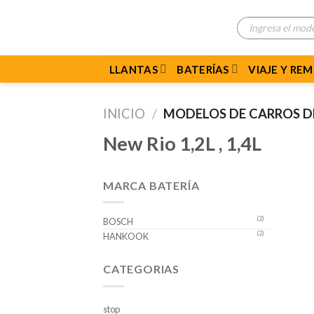
Skip
Búsqueda
to
de
productos
content
LLANTAS
BATERÍAS
VIAJE Y RE
INICIO
/
MODELOS DE CARROS 
New Rio 1,2L , 1,4L
MARCA BATERÍA
(2)
BOSCH
(2)
HANKOOK
CATEGORIAS
stop