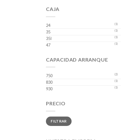
CAJA
(1)
24
(1)
35
(1)
35I
(1)
47
CAPACIDAD ARRANQUE
(2)
750
(1)
830
(1)
930
PRECIO
Precio
Precio
FILTRAR
mínimo
máximo