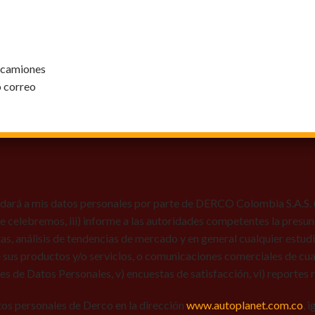
y camiones
o correo
dará a mis datos personales por parte de DERCO Colombia S.A.S. (Au
 que celebremos, iii) informe a las autoridades competentes la presun
tas, análisis de tendencias de mercado y en general cualquier estu
 sus productos y/o servicios, o comunicaciones comerciales de cual
res de Datos Personales, v) encuestas de satisfacción, vi) reportes r
tos personales de Derco en la dirección
www.autoplanet.com.co
, 