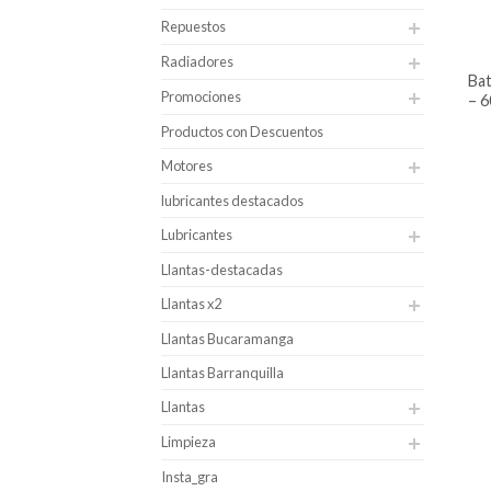
Repuestos
Radiadores
batería para carro hankook caja 35
Promociones
– 6
Productos con Descuentos
Motores
lubricantes destacados
Lubricantes
Llantas-destacadas
Llantas x2
Llantas Bucaramanga
Llantas Barranquilla
Llantas
Limpieza
Insta_gra