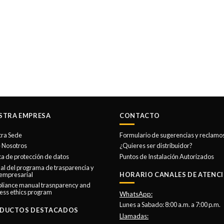
STRA EMPRESA
CONTACTO
tra Sede
Formulario de sugerencias y reclamo
 Nosotros
¿Quieres ser distribuidor?
ica de protección de datos
Puntos de Instalación Autorizados
l del programa de trasparencia y
 empresarial
HORARIO CANALES DE ATENCI
liance manual trasnparency and
ess ethics program
WhatsApp:
Lunes a Sabado: 8:00 a.m. a 7:00 p.m.
DUCTOS DESTACADOS
Llamadas: