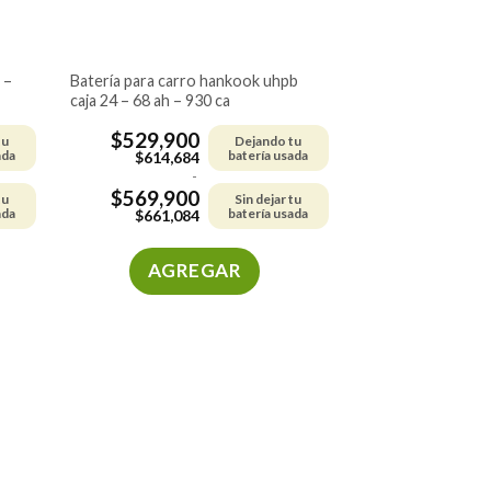
batería para carro hankook uhpb
caja 24 – 68 ah – 930 ca
$
529,900
tu
Dejando tu
ada
batería usada
$
614,684
-
$
569,900
tu
Sin dejar tu
ada
batería usada
$
661,084
AGREGAR
Este
producto
tiene
múltiples
variantes.
Las
opciones
se