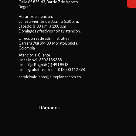
Calle 65 #25-43, Barrio 7 de Agosto,
Bogotá.
Horario de atención:
Lunes a viernes de 8 a.m. a 5:30 p.m.
Sábado: 8 :30 a.m. a 1:00 p.m
Domingos y festivos no hay atención.
Dirección sede administrativa:
Carrera 70# 99ª-00, Morato Bogota,
Colombia
Atención al Cliente
Línea Móvil:
350 318 9888
Línea fija Bogotá:
(1) 491 8518
Línea gratuita nacional:
018000 112 898
servicioalcliente@autoplanet.com.co
Llámanos