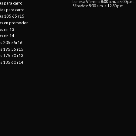
Lunes a Viernes: 8:00 a.m. a 5:00 p.m.
as para carro
Sábados: 8:30 a.m. a 12:30 p.m.
ías para carro
as 185 65 r15
tas en promocion
as rin 13
as rin 14
as 205 55r16
as 195 55 r15
as 175 70 r13
as 185 60 r14