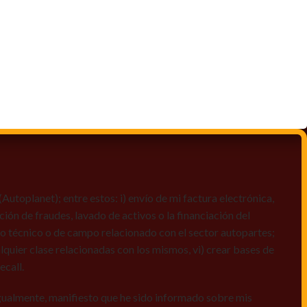
toplanet); entre estos: i) envío de mi factura electrónica,
ción de fraudes, lavado de activos o la financiación del
dio técnico o de campo relacionado con el sector autopartes;
quier clase relacionadas con los mismos, vi) crear bases de
ecall.
igualmente, manifiesto que he sido informado sobre mis