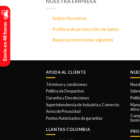
NUESTRA EMPRESA
Sobre Nosotros
Politica de protección de datos
Bases promociones vigentes
AYUDA AL CLIENTE
NUE
Términos y condiciones
Nues
Política de Despachos
Sobre
Garantía y Devoluciones
Polit
Superintendencia de Industria y Comercio
Manua
etica
Aviso de Privacidad
Comp
Puntos Autorizados de garantias
busin
LLANTAS COLOMBIA
PRO