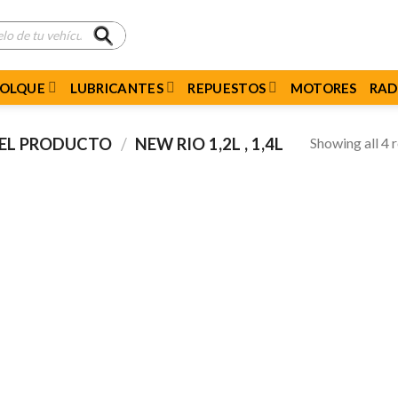
MOLQUE
LUBRICANTES
REPUESTOS
MOTORES
RAD
Showing all 4 r
DEL PRODUCTO
/
NEW RIO 1,2L , 1,4L