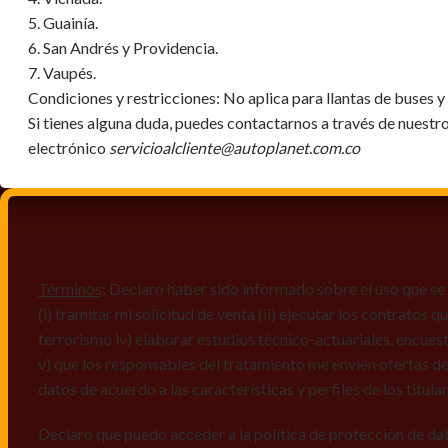
5. Guainía.
6. San Andrés y Providencia.
7. Vaupés.
Condiciones y restricciones:
No aplica para llantas de buses 
Si tienes alguna duda, puedes contactarnos a través de nuestr
electrónico
servicioalcliente@autoplanet.com.co
Términos
: Declaro haber sido informado sobre el uso que se 
(i) tramitar mi solicitud de venta (ii) ejecutar los contratos
terrorismo iv) elaborar estudios técnico-actuariales, encues
v) que los responsables del tratamiento me envíen ofertas de
datos de acuerdo a las características y perfiles de los titula
Declaro que puedo acceder a la política de protección de da