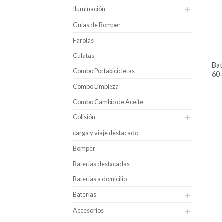
Iluminación
Guias de Bomper
Farolas
Culatas
batería para carro bosch caja 35i –
Combo Portabicicletas
60 
Combo Limpieza
Combo Cambio de Aceite
Colisión
carga y viaje destacado
Bomper
Baterias destacadas
Baterias a domicilio
Baterías
Accesorios