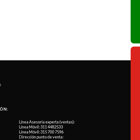
s
ÓN:
Línea Asesoría experta (ventas):
Línea Móvil:
311 4482533
Línea Móvil:
315 700 7596
Dirección punto de venta: