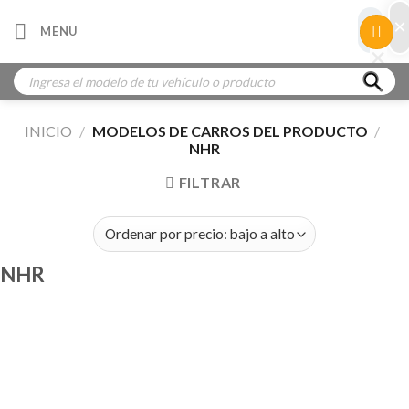
Skip
×
×
MENU
to
×
×
content
Búsqueda
de
productos
INICIO
/
MODELOS DE CARROS DEL PRODUCTO
/
NHR
FILTRAR
NHR