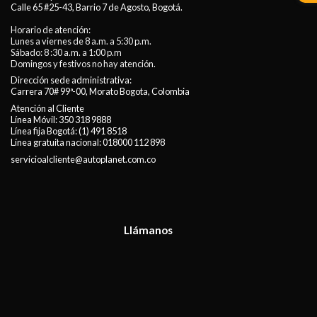
Calle 65 #25-43, Barrio 7 de Agosto, Bogotá.
Horario de atención:
Lunes a viernes de 8 a.m. a 5:30 p.m.
Sábado: 8 :30 a.m. a 1:00 p.m
Domingos y festivos no hay atención.
Dirección sede administrativa:
Carrera 70# 99ª-00, Morato Bogota, Colombia
Atención al Cliente
Línea Móvil:
350 318 9888
Línea fija Bogotá:
(1) 491 8518
Línea gratuita nacional:
018000 112 898
servicioalcliente@autoplanet.com.co
Llámanos