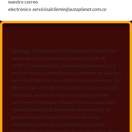
nuestro correo
electrónico
servicioalcliente@autoplanet.com.co
Términos
: Declaro haber sido informado sobre el uso
que se dará a mis datos personales por parte de
DERCO Colombia S.A.S. (Autoplanet); entre estos: i)
envío de mi factura electrónica, (i) tramitar mi solicitud
de venta (ii) ejecutar los contratos que celebremos, iii)
informe a las autoridades competentes la presunción
de fraudes, lavado de activos o la financiación del
terrorismo iv) elaborar estudios técnico-actuariales,
encuestas, análisis de tendencias de mercado y en
general cualquier estudio técnico o de campo
relacionado con el sector autopartes; v) que los
responsables del tratamiento me envíen ofertas de sus