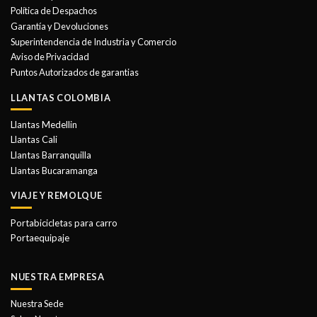
se
Política de Despachos
pueden
Garantía y Devoluciones
elegir
Superintendencia de Industria y Comercio
en
Aviso de Privacidad
la
Puntos Autorizados de garantias
página
de
LLANTAS COLOMBIA
producto
Llantas Medellin
Llantas Cali
Llantas Barranquilla
Llantas Bucaramanga
VIAJE Y REMOLQUE
Portabicicletas para carro
Portaequipaje
NUESTRA EMPRESA
Nuestra Sede