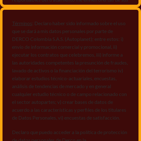
productos y/o servicios, o comunicaciones
comerciales de cualquier clase relacionadas con los
mismos, vi) crear bases de datos de acuerdo a las
Términos
: Declaro haber sido informado sobre el uso
características y perfiles de los titulares de Datos
que se dará a mis datos personales por parte de
Personales, v) encuestas de satisfacción, vi) reportes
DERCO Colombia S.A.S. (Autoplanet); entre estos: i)
recall.
envío de información comercial y promocional, ii)
ejecutar los contratos que celebremos, iii) informe a
Declaro que puedo acceder a la política de protección
las autoridades competentes la presunción de fraudes,
de datos personales de Derco en la
lavado de activos o la financiación del terrorismo iv)
dirección
www.autoplanet.com.co
, igualmente,
elaborar estudios técnico-actuariales, encuestas,
manifiesto que he sido informado sobre mis derechos
análisis de tendencias de mercado y en general
a conocer, actualizar, rectificar, suprimir, solicitar
cualquier estudio técnico o de campo relacionado con
prueba: i) de autorización y ii) finalidad, presentar
el sector autopartes; v) crear bases de datos de
quejas y/o reclamos en canales de
acuerdo a las características y perfiles de los titulares
atención:
servicioalcliente@derco.com.co
y en
de Datos Personales, vi) encuestas de satisfacción.
consecuencia autorizo expresamente a los
responsables, para que efectúen el tratamiento de mis
Declaro que puedo acceder a la política de protección
datos conforme lo expuesto.
de datos personales de Derco en la