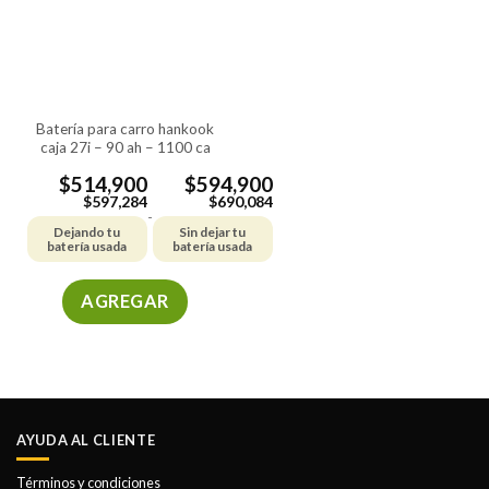
batería para carro hankook
caja 27i – 90 ah – 1100 ca
$
514,900
$
594,900
$
597,284
$
690,084
-
Dejando tu
Sin dejar tu
batería usada
batería usada
AGREGAR
Este
producto
tiene
múltiples
variantes.
AYUDA AL CLIENTE
Las
opciones
Términos y condiciones