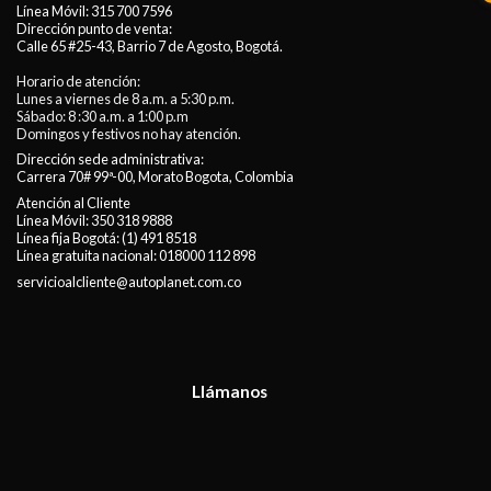
Línea Móvil:
315 700 7596
Dirección punto de venta:
Calle 65 #25-43, Barrio 7 de Agosto, Bogotá.
Horario de atención:
Lunes a viernes de 8 a.m. a 5:30 p.m.
Sábado: 8 :30 a.m. a 1:00 p.m
Domingos y festivos no hay atención.
Dirección sede administrativa:
Carrera 70# 99ª-00, Morato Bogota, Colombia
Atención al Cliente
Línea Móvil:
350 318 9888
Línea fija Bogotá:
(1) 491 8518
Línea gratuita nacional:
018000 112 898
servicioalcliente@autoplanet.com.co
Llámanos