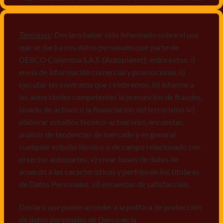
productos y/o servicios, o comunicaciones
comerciales de cualquier clase relacionadas con los
mismos, vi) crear bases de datos de acuerdo a las
Términos
: Declaro haber sido informado sobre el uso
características y perfiles de los titulares de Datos
que se dará a mis datos personales por parte de
Personales, v) encuestas de satisfacción, vi) reportes
DERCO Colombia S.A.S. (Autoplanet); entre estos: i)
recall.
envío de información comercial y promocional, ii)
ejecutar los contratos que celebremos, iii) informe a
Declaro que puedo acceder a la política de protección
las autoridades competentes la presunción de fraudes,
de datos personales de Derco en la
lavado de activos o la financiación del terrorismo iv)
dirección
www.autoplanet.com.co
, igualmente,
elaborar estudios técnico-actuariales, encuestas,
manifiesto que he sido informado sobre mis derechos
análisis de tendencias de mercado y en general
a conocer, actualizar, rectificar, suprimir, solicitar
cualquier estudio técnico o de campo relacionado con
prueba: i) de autorización y ii) finalidad, presentar
el sector autopartes; v) crear bases de datos de
quejas y/o reclamos en canales de
acuerdo a las características y perfiles de los titulares
atención:
servicioalcliente@derco.com.co
y en
de Datos Personales, vi) encuestas de satisfacción.
consecuencia autorizo expresamente a los
responsables, para que efectúen el tratamiento de mis
Declaro que puedo acceder a la política de protección
datos conforme lo expuesto.
de datos personales de Derco en la