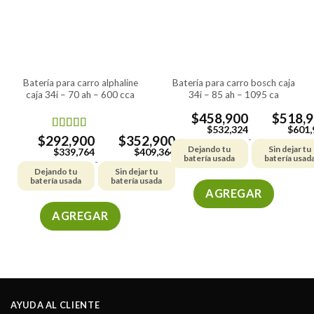
batería para carro alphaline
batería para carro bosch caja
caja 34i – 70 ah – 600 cca
34i – 85 ah – 1095 ca
$
458,900
$
518,
$
532,324
$
601,
$
292,900
$
352,900
Valorado en
-
Dejando tu
Sin dejar tu
5.00
de 5
$
339,764
$
409,364
batería usada
batería usad
-
Dejando tu
Sin dejar tu
batería usada
batería usada
AGREGAR
Este
AGREGAR
producto
Este
tiene
producto
múltiples
tiene
variantes.
múltiples
Las
variantes.
opciones
AYUDA AL CLIENTE
Las