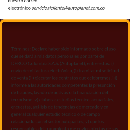
nuestro correo
electrónico
servicioalcliente@autoplanet.com.co
Términos
: Declaro haber sido informado sobre el uso
que se dará a mis datos personales por parte de
DERCO Colombia S.A.S. (Autoplanet); entre estos: i)
envío de mi factura electrónica, (i) tramitar mi solicitud
de venta (ii) ejecutar los contratos que celebremos, iii)
informe a las autoridades competentes la presunción
de fraudes, lavado de activos o la financiación del
terrorismo iv) elaborar estudios técnico-actuariales,
encuestas, análisis de tendencias de mercado y en
general cualquier estudio técnico o de campo
relacionado con el sector autopartes; v) que los
responsables del tratamiento me envíen ofertas de sus