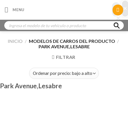
Skip
×
×
MENU
to
×
×
content
Búsqueda
de
productos
INICIO
/
MODELOS DE CARROS DEL PRODUCTO
/
PARK AVENUE,LESABRE
FILTRAR
Park Avenue,Lesabre