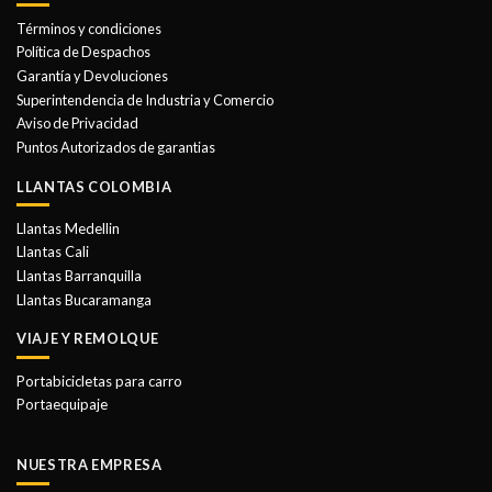
se
opciones
Términos y condiciones
pueden
se
elegir
Política de Despachos
pueden
en
Garantía y Devoluciones
elegir
la
Superintendencia de Industria y Comercio
en
página
Aviso de Privacidad
la
de
Puntos Autorizados de garantias
página
producto
de
LLANTAS COLOMBIA
producto
Llantas Medellin
Llantas Cali
Llantas Barranquilla
Llantas Bucaramanga
VIAJE Y REMOLQUE
Portabicicletas para carro
Portaequipaje
NUESTRA EMPRESA