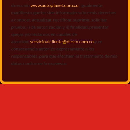
dirección
www.autoplanet.com.co
, igualmente,
manifiesto que he sido informado sobre mis derechos
a conocer, actualizar, rectificar, suprimir, solicitar
prueba: i) de autorización y ii) finalidad, presentar
quejas y/o reclamos en canales de
atención:
servicioalcliente@derco.com.co
y en
consecuencia autorizo expresamente a los
responsables, para que efectúen el tratamiento de mis
datos conforme lo expuesto.