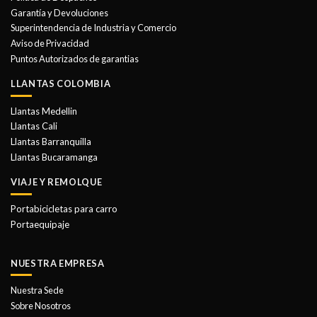
pueden
Garantía y Devoluciones
elegir
Superintendencia de Industria y Comercio
en
Aviso de Privacidad
la
Puntos Autorizados de garantias
página
de
LLANTAS COLOMBIA
producto
Llantas Medellin
Llantas Cali
Llantas Barranquilla
Llantas Bucaramanga
VIAJE Y REMOLQUE
Portabicicletas para carro
Portaequipaje
NUESTRA EMPRESA
Nuestra Sede
Sobre Nosotros