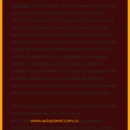
mismos, vi) crear bases de datos de acuerdo a las
Términos
: Declaro haber sido informado sobre el uso
características y perfiles de los titulares de Datos
que se dará a mis datos personales por parte de
Personales, v) encuestas de satisfacción, vi) reportes
DERCO Colombia S.A.S. (Autoplanet); entre estos: i)
recall.
envío de información comercial y promocional, ii)
ejecutar los contratos que celebremos, iii) informe a
Declaro que puedo acceder a la política de protección
las autoridades competentes la presunción de fraudes,
de datos personales de Derco en la
lavado de activos o la financiación del terrorismo iv)
dirección
www.autoplanet.com.co
, igualmente,
elaborar estudios técnico-actuariales, encuestas,
manifiesto que he sido informado sobre mis derechos
análisis de tendencias de mercado y en general
a conocer, actualizar, rectificar, suprimir, solicitar
cualquier estudio técnico o de campo relacionado con
prueba: i) de autorización y ii) finalidad, presentar
el sector autopartes; v) crear bases de datos de
quejas y/o reclamos en canales de
acuerdo a las características y perfiles de los titulares
atención:
servicioalcliente@derco.com.co
y en
de Datos Personales, vi) encuestas de satisfacción.
consecuencia autorizo expresamente a los
responsables, para que efectúen el tratamiento de mis
Declaro que puedo acceder a la política de protección
datos conforme lo expuesto.
de datos personales de Derco en la
dirección
www.autoplanet.com.co
, igualmente,
manifiesto que he sido informado sobre mis derechos