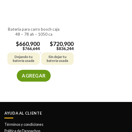
pueden
pueden
elegir
elegir
en
en
la
la
batería para carro bosch caja
página
página
48 – 78 ah – 1050 ca
de
de
producto
producto
$
660,900
$
720,900
$
766,644
$
836,244
-
Dejando tu
Sin dejar tu
batería usada
batería usada
AGREGAR
Este
producto
tiene
múltiples
variantes.
AYUDA AL CLIENTE
Las
opciones
Términos y condiciones
se
Política de Despachos