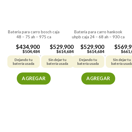
se
se
pueden
pueden
elegir
elegir
en
en
la
la
batería para carro bosch caja
batería para carro hankook
página
página
48 – 75 ah – 975 ca
uhpb caja 24 – 68 ah – 930 ca
de
de
producto
producto
$
434,900
$
529,900
$
529,900
$
569,
$
504,484
$
614,684
$
614,684
$
661,
-
-
Dejando tu
Sin dejar tu
Dejando tu
Sin dejar tu
batería usada
batería usada
batería usada
batería usad
AGREGAR
AGREGAR
Este
Este
producto
producto
tiene
tiene
múltiples
múltiples
variantes.
variantes.
Las
Las
opciones
opciones
se
se