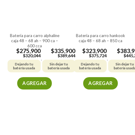
batería para carro alphaline
batería para carro hankook
caja 48 – 68 ah – 900 ca –
caja 48 – 68 ah – 850 ca
600 cca
$
275,900
$
335,900
$
323,900
$
383,
$
320,044
$
389,644
$
375,724
$
445,
-
-
Dejando tu
Sin dejar tu
Dejando tu
Sin dejar tu
batería usada
batería usada
batería usada
batería usad
AGREGAR
AGREGAR
Este
Este
producto
producto
tiene
tiene
múltiples
múltiples
variantes.
variantes.
Las
Las
opciones
opciones