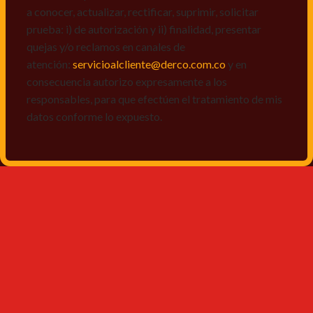
a conocer, actualizar, rectificar, suprimir, solicitar
prueba: i) de autorización y ii) finalidad, presentar
quejas y/o reclamos en canales de
atención:
servicioalcliente@derco.com.co
y en
consecuencia autorizo expresamente a los
responsables, para que efectúen el tratamiento de mis
datos conforme lo expuesto.