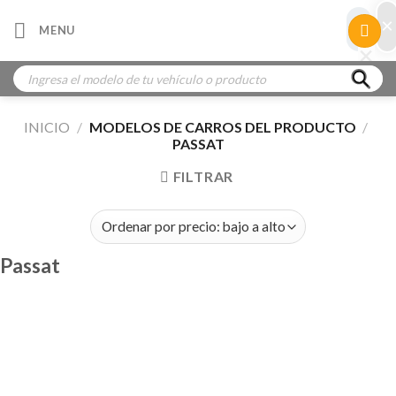
Skip
×
×
MENU
to
×
×
content
Búsqueda
de
productos
INICIO
/
MODELOS DE CARROS DEL PRODUCTO
/
PASSAT
FILTRAR
Passat