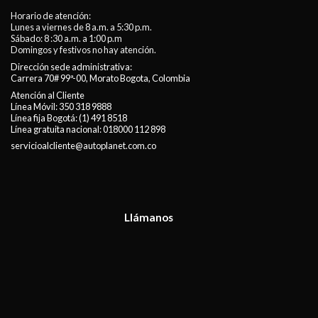
Horario de atención:
Lunes a viernes de 8 a.m. a 5:30 p.m.
Sábado: 8 :30 a.m. a 1:00 p.m
Domingos y festivos no hay atención.
Dirección sede administrativa:
Carrera 70# 99ª-00, Morato Bogota, Colombia
Atención al Cliente
Línea Móvil:
350 318 9888
Línea fija Bogotá:
(1) 491 8518
Línea gratuita nacional:
018000 112 898
servicioalcliente@autoplanet.com.co
Llámanos