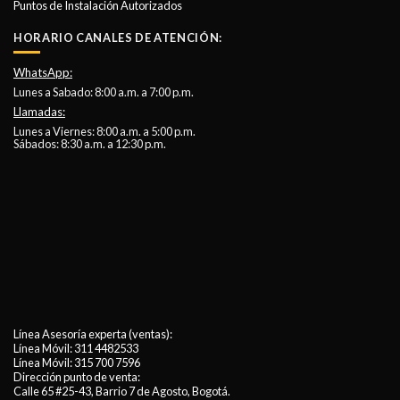
Puntos de Instalación Autorizados
HORARIO CANALES DE ATENCIÓN:
WhatsApp:
Lunes a Sabado: 8:00 a.m. a 7:00 p.m.
Llamadas:
Lunes a Viernes: 8:00 a.m. a 5:00 p.m.
Sábados: 8:30 a.m. a 12:30 p.m.
Línea Asesoría experta (ventas):
Línea Móvil:
311 4482533
Línea Móvil:
315 700 7596
Dirección punto de venta:
Calle 65 #25-43, Barrio 7 de Agosto, Bogotá.