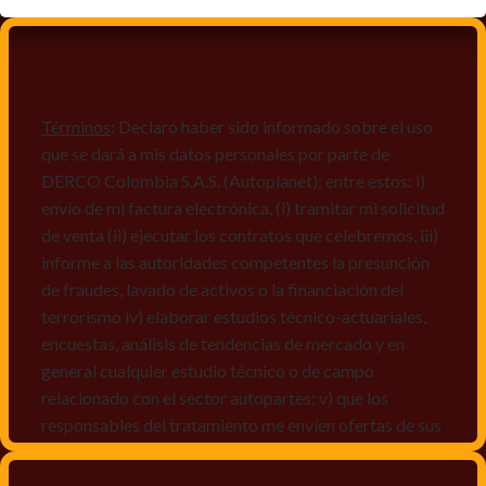
Términos
: Declaro haber sido informado sobre el uso
que se dará a mis datos personales por parte de
DERCO Colombia S.A.S. (Autoplanet); entre estos: i)
envío de mi factura electrónica, (i) tramitar mi solicitud
de venta (ii) ejecutar los contratos que celebremos, iii)
informe a las autoridades competentes la presunción
de fraudes, lavado de activos o la financiación del
terrorismo iv) elaborar estudios técnico-actuariales,
encuestas, análisis de tendencias de mercado y en
general cualquier estudio técnico o de campo
relacionado con el sector autopartes; v) que los
responsables del tratamiento me envíen ofertas de sus
productos y/o servicios, o comunicaciones
comerciales de cualquier clase relacionadas con los