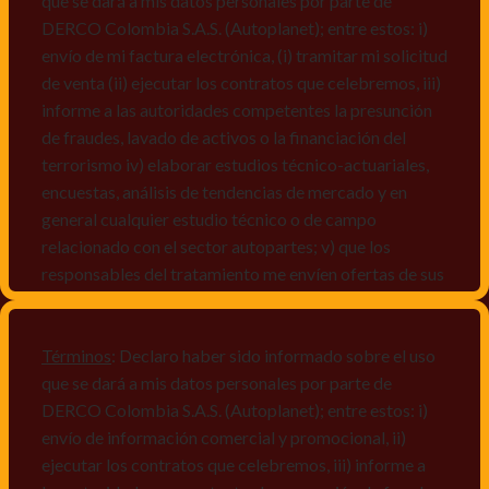
que se dará a mis datos personales por parte de
DERCO Colombia S.A.S. (Autoplanet); entre estos: i)
envío de mi factura electrónica, (i) tramitar mi solicitud
de venta (ii) ejecutar los contratos que celebremos, iii)
informe a las autoridades competentes la presunción
de fraudes, lavado de activos o la financiación del
terrorismo iv) elaborar estudios técnico-actuariales,
encuestas, análisis de tendencias de mercado y en
general cualquier estudio técnico o de campo
relacionado con el sector autopartes; v) que los
responsables del tratamiento me envíen ofertas de sus
productos y/o servicios, o comunicaciones
comerciales de cualquier clase relacionadas con los
mismos, vi) crear bases de datos de acuerdo a las
Términos
: Declaro haber sido informado sobre el uso
características y perfiles de los titulares de Datos
que se dará a mis datos personales por parte de
Personales, v) encuestas de satisfacción, vi) reportes
DERCO Colombia S.A.S. (Autoplanet); entre estos: i)
recall.
envío de información comercial y promocional, ii)
ejecutar los contratos que celebremos, iii) informe a
Declaro que puedo acceder a la política de protección