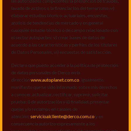
las autoridades competentes la presunción de fraudes,
de datos personales de Derco en la
lavado de activos o la financiación del terrorismo iv)
dirección
www.autoplanet.com.co
, igualmente,
elaborar estudios técnico-actuariales, encuestas,
manifiesto que he sido informado sobre mis derechos
análisis de tendencias de mercado y en general
a conocer, actualizar, rectificar, suprimir, solicitar
cualquier estudio técnico o de campo relacionado con
prueba: i) de autorización y ii) finalidad, presentar
el sector autopartes; v) crear bases de datos de
quejas y/o reclamos en canales de
acuerdo a las características y perfiles de los titulares
atención:
servicioalcliente@derco.com.co
y en
de Datos Personales, vi) encuestas de satisfacción.
consecuencia autorizo expresamente a los
responsables, para que efectúen el tratamiento de mis
Declaro que puedo acceder a la política de protección
datos conforme lo expuesto.
de datos personales de Derco en la
dirección
www.autoplanet.com.co
, igualmente,
manifiesto que he sido informado sobre mis derechos
a conocer, actualizar, rectificar, suprimir, solicitar
prueba: i) de autorización y ii) finalidad, presentar
quejas y/o reclamos en canales de
atención:
servicioalcliente@derco.com.co
y en
consecuencia autorizo expresamente a los
responsables, para que efectúen el tratamiento de mis