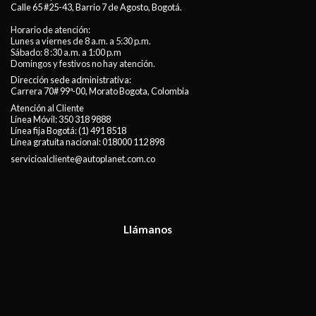
Calle 65 #25-43, Barrio 7 de Agosto, Bogotá.
Horario de atención:
Lunes a viernes de 8 a.m. a 5:30 p.m.
Sábado: 8 :30 a.m. a 1:00 p.m
Domingos y festivos no hay atención.
Dirección sede administrativa:
Carrera 70# 99ª-00, Morato Bogota, Colombia
Atención al Cliente
Línea Móvil:
350 318 9888
Línea fija Bogotá:
(1) 491 8518
Línea gratuita nacional:
018000 112 898
servicioalcliente@autoplanet.com.co
Llámanos