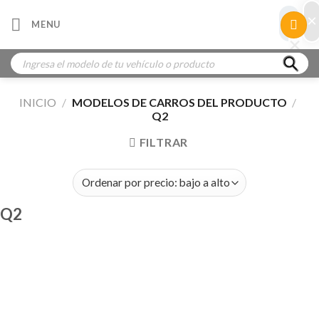
Skip
×
×
MENU
to
×
×
content
Búsqueda
de
productos
INICIO
/
MODELOS DE CARROS DEL PRODUCTO
/
Q2
FILTRAR
Q2