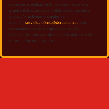
a conocer, actualizar, rectificar, suprimir, solicitar
prueba: i) de autorización y ii) finalidad, presentar
quejas y/o reclamos en canales de
atención:
servicioalcliente@derco.com.co
y en
consecuencia autorizo expresamente a los
responsables, para que efectúen el tratamiento de mis
datos conforme lo expuesto.