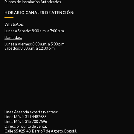
Puntos de Instalación Autorizados
HORARIO CANALES DE ATENCIÓN:
WhatsApp:
Lunes a Sabado: 8:00 a.m. a 7:00 p.m.
Llamadas:
Lunes a Viernes: 8:00 a.m. a 5:00 p.m.
Sábados: 8:30 a.m. a 12:30 p.m.
Línea Asesoría experta (ventas):
Línea Móvil:
311 4482533
Línea Móvil:
315 700 7596
Dirección punto de venta:
Calle 65 #25-43, Barrio 7 de Agosto, Bogotá.