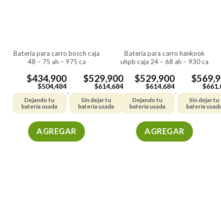
se
se
pueden
pueden
elegir
elegir
en
en
la
la
batería para carro bosch caja
batería para carro hankook
página
página
48 – 75 ah – 975 ca
uhpb caja 24 – 68 ah – 930 ca
de
de
producto
producto
$
434,900
$
529,900
$
529,900
$
569,
$
504,484
$
614,684
$
614,684
$
661,
-
-
Dejando tu
Sin dejar tu
Dejando tu
Sin dejar tu
batería usada
batería usada
batería usada
batería usad
AGREGAR
AGREGAR
Este
Este
producto
producto
tiene
tiene
múltiples
múltiples
variantes.
variantes.
Las
Las
opciones
opciones
se
se