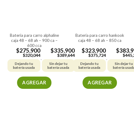
batería para carro alphaline
batería para carro hankook
caja 48 – 68 ah – 900 ca –
caja 48 – 68 ah – 850 ca
600 cca
$
275,900
$
335,900
$
323,900
$
383,
$
320,044
$
389,644
$
375,724
$
445,
-
-
Dejando tu
Sin dejar tu
Dejando tu
Sin dejar tu
batería usada
batería usada
batería usada
batería usad
AGREGAR
AGREGAR
Este
Este
producto
producto
tiene
tiene
múltiples
múltiples
variantes.
variantes.
Las
Las
opciones
opciones