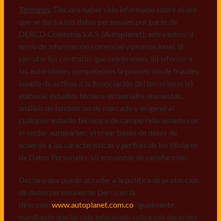
mismos, vi) crear bases de datos de acuerdo a las
Términos
: Declaro haber sido informado sobre el uso
características y perfiles de los titulares de Datos
que se dará a mis datos personales por parte de
Personales, v) encuestas de satisfacción, vi) reportes
DERCO Colombia S.A.S. (Autoplanet); entre estos: i)
recall.
envío de información comercial y promocional, ii)
ejecutar los contratos que celebremos, iii) informe a
Declaro que puedo acceder a la política de protección
las autoridades competentes la presunción de fraudes,
de datos personales de Derco en la
lavado de activos o la financiación del terrorismo iv)
dirección
www.autoplanet.com.co
, igualmente,
elaborar estudios técnico-actuariales, encuestas,
manifiesto que he sido informado sobre mis derechos
análisis de tendencias de mercado y en general
a conocer, actualizar, rectificar, suprimir, solicitar
cualquier estudio técnico o de campo relacionado con
prueba: i) de autorización y ii) finalidad, presentar
el sector autopartes; v) crear bases de datos de
quejas y/o reclamos en canales de
acuerdo a las características y perfiles de los titulares
atención:
servicioalcliente@derco.com.co
y en
de Datos Personales, vi) encuestas de satisfacción.
consecuencia autorizo expresamente a los
responsables, para que efectúen el tratamiento de mis
Declaro que puedo acceder a la política de protección
datos conforme lo expuesto.
de datos personales de Derco en la
dirección
www.autoplanet.com.co
, igualmente,
manifiesto que he sido informado sobre mis derechos