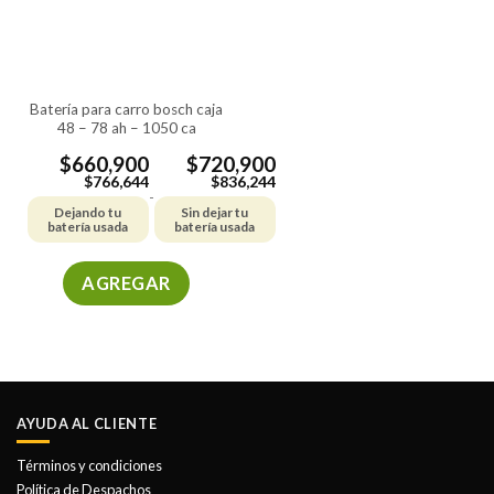
pueden
pueden
elegir
elegir
en
en
la
la
batería para carro bosch caja
página
página
48 – 78 ah – 1050 ca
de
de
producto
producto
$
660,900
$
720,900
$
766,644
$
836,244
-
Dejando tu
Sin dejar tu
batería usada
batería usada
AGREGAR
Este
producto
tiene
múltiples
variantes.
AYUDA AL CLIENTE
Las
opciones
Términos y condiciones
se
Política de Despachos