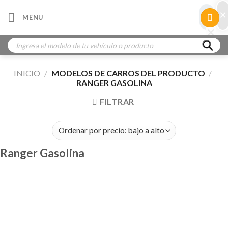
Skip
×
×
MENU
to
×
×
content
Búsqueda
de
productos
INICIO
/
MODELOS DE CARROS DEL PRODUCTO
/
RANGER GASOLINA
FILTRAR
Ranger Gasolina