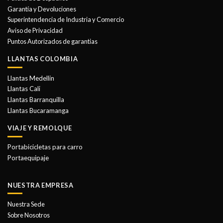
pueden
Garantía y Devoluciones
elegir
Superintendencia de Industria y Comercio
en
Aviso de Privacidad
la
Puntos Autorizados de garantias
página
de
LLANTAS COLOMBIA
producto
Llantas Medellin
Llantas Cali
Llantas Barranquilla
Llantas Bucaramanga
VIAJE Y REMOLQUE
Portabicicletas para carro
Portaequipaje
NUESTRA EMPRESA
Nuestra Sede
Sobre Nosotros