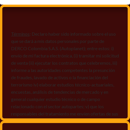
Términos
: Declaro haber sido informado sobre el uso
que se dará a mis datos personales por parte de
DERCO Colombia S.A.S. (Autoplanet); entre estos: i)
envío de mi factura electrónica, (i) tramitar mi solicitud
de venta (ii) ejecutar los contratos que celebremos, iii)
informe a las autoridades competentes la presunción
de fraudes, lavado de activos o la financiación del
terrorismo iv) elaborar estudios técnico-actuariales,
encuestas, análisis de tendencias de mercado y en
general cualquier estudio técnico o de campo
relacionado con el sector autopartes; v) que los
responsables del tratamiento me envíen ofertas de sus
productos y/o servicios, o comunicaciones
comerciales de cualquier clase relacionadas con los