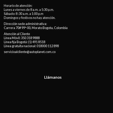
Horario de atención:
Lunes a viernes de 8 a.m. a 5:30 p.m.
Sábado: 8 :30 a.m. a 1:00 p.m
Domingos y festivos no hay atención.
Dirección sede administrativa:
Carrera 70# 99ª-00, Morato Bogota, Colombia
Atención al Cliente
Línea Móvil:
350 318 9888
Línea fija Bogotá:
(1) 491 8518
Línea gratuita nacional:
018000 112 898
servicioalcliente@autoplanet.com.co
Llámanos