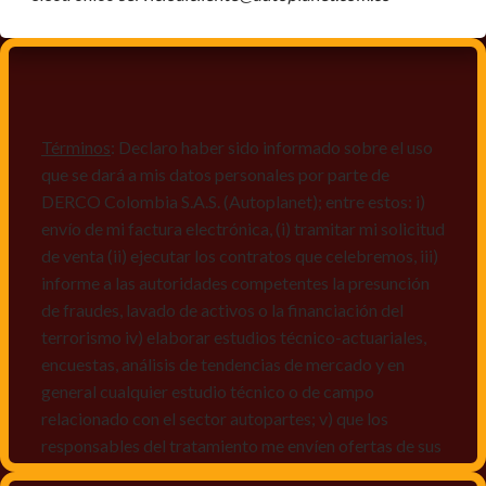
Términos
: Declaro haber sido informado sobre el uso
que se dará a mis datos personales por parte de
DERCO Colombia S.A.S. (Autoplanet); entre estos: i)
envío de mi factura electrónica, (i) tramitar mi solicitud
de venta (ii) ejecutar los contratos que celebremos, iii)
informe a las autoridades competentes la presunción
de fraudes, lavado de activos o la financiación del
terrorismo iv) elaborar estudios técnico-actuariales,
encuestas, análisis de tendencias de mercado y en
general cualquier estudio técnico o de campo
relacionado con el sector autopartes; v) que los
responsables del tratamiento me envíen ofertas de sus
productos y/o servicios, o comunicaciones