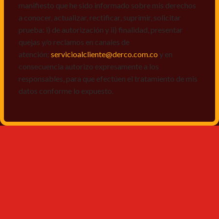
manifiesto que he sido informado sobre mis derechos
a conocer, actualizar, rectificar, suprimir, solicitar
prueba: i) de autorización y ii) finalidad, presentar
quejas y/o reclamos en canales de
atención:
servicioalcliente@derco.com.co
y en
consecuencia autorizo expresamente a los
responsables, para que efectúen el tratamiento de mis
datos conforme lo expuesto.