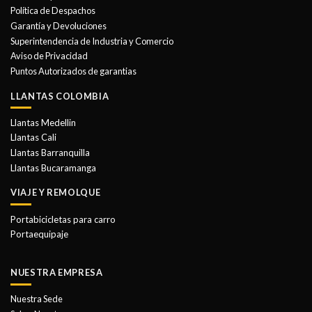
se
se
Política de Despachos
pueden
pueden
Garantía y Devoluciones
elegir
elegir
Superintendencia de Industria y Comercio
en
en
Aviso de Privacidad
la
la
Puntos Autorizados de garantias
página
página
de
de
LLANTAS COLOMBIA
producto
producto
Llantas Medellin
Llantas Cali
Llantas Barranquilla
Llantas Bucaramanga
VIAJE Y REMOLQUE
Portabicicletas para carro
Portaequipaje
NUESTRA EMPRESA
Nuestra Sede