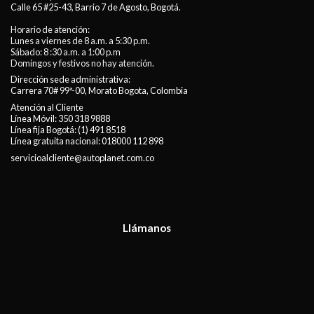
Calle 65 #25-43, Barrio 7 de Agosto, Bogotá.
Horario de atención:
Lunes a viernes de 8 a.m. a 5:30 p.m.
Sábado: 8 :30 a.m. a 1:00 p.m
Domingos y festivos no hay atención.
Dirección sede administrativa:
Carrera 70# 99ª-00, Morato Bogota, Colombia
Atención al Cliente
Línea Móvil:
350 318 9888
Línea fija Bogotá:
(1) 491 8518
Línea gratuita nacional:
018000 112 898
servicioalcliente@autoplanet.com.co
Llámanos