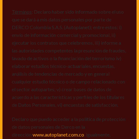
comerciales de cualquier clase relacionadas con los
mismos, vi) crear bases de datos de acuerdo a las
Términos
: Declaro haber sido informado sobre el uso
características y perfiles de los titulares de Datos
que se dará a mis datos personales por parte de
Personales, v) encuestas de satisfacción, vi) reportes
DERCO Colombia S.A.S. (Autoplanet); entre estos: i)
recall.
envío de información comercial y promocional, ii)
ejecutar los contratos que celebremos, iii) informe a
Declaro que puedo acceder a la política de protección
las autoridades competentes la presunción de fraudes,
de datos personales de Derco en la
lavado de activos o la financiación del terrorismo iv)
dirección
www.autoplanet.com.co
, igualmente,
elaborar estudios técnico-actuariales, encuestas,
manifiesto que he sido informado sobre mis derechos
análisis de tendencias de mercado y en general
a conocer, actualizar, rectificar, suprimir, solicitar
cualquier estudio técnico o de campo relacionado con
prueba: i) de autorización y ii) finalidad, presentar
el sector autopartes; v) crear bases de datos de
quejas y/o reclamos en canales de
acuerdo a las características y perfiles de los titulares
atención:
servicioalcliente@derco.com.co
y en
de Datos Personales, vi) encuestas de satisfacción.
consecuencia autorizo expresamente a los
responsables, para que efectúen el tratamiento de mis
Declaro que puedo acceder a la política de protección
datos conforme lo expuesto.
de datos personales de Derco en la
dirección
www.autoplanet.com.co
, igualmente,