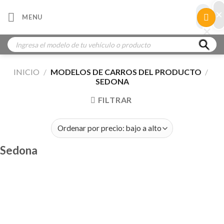
Skip
×
×
MENU
to
×
×
content
Búsqueda
de
productos
INICIO
/
MODELOS DE CARROS DEL PRODUCTO
/
SEDONA
FILTRAR
Sedona