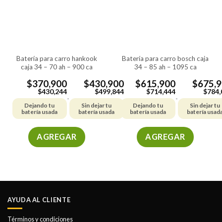
batería para carro hankook
batería para carro bosch caja
caja 34 – 70 ah – 900 ca
34 – 85 ah – 1095 ca
$
370,900
$
430,900
$
615,900
$
675,
$
430,244
$
499,844
$
714,444
$
784,
-
-
Dejando tu
Sin dejar tu
Dejando tu
Sin dejar tu
batería usada
batería usada
batería usada
batería usad
AGREGAR
AGREGAR
Este
Este
producto
producto
tiene
tiene
múltiples
múltiples
variantes.
variantes.
AYUDA AL CLIENTE
Las
Las
opciones
opciones
Términos y condiciones