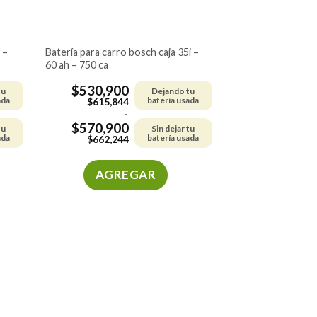
batería para carro bosch caja 35i –
60 ah – 750 ca
$
530,900
tu
Dejando tu
ada
batería usada
$
615,844
-
$
570,900
tu
Sin dejar tu
ada
batería usada
$
662,244
AGREGAR
Este
producto
tiene
múltiples
variantes.
Las
opciones
se