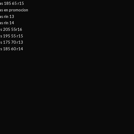
as 185 65 r15
tas en promocion
as rin 13
as rin 14
as 205 55r16
as 195 55 r15
as 175 70 r13
as 185 60 r14