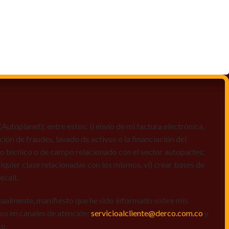
toplanet); entre estos: i) envío de mi factura electrónica,
ción de fraudes, lavado de activos o la financiación del
dio técnico o de campo relacionado con el sector autopartes;
quier clase relacionadas con los mismos, vi) crear bases de
ecall.
igualmente, manifiesto que he sido informado sobre mis
amos en canales de atención:
servicioalcliente@derco.com.co
y
to.