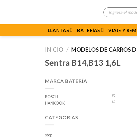
Skip
Búsqueda
to
de
productos
content
LLANTAS
BATERÍAS
VIAJE Y RE
INICIO
/
MODELOS DE CARROS 
Sentra B14,B13 1,6L
MARCA BATERÍA
(2)
BOSCH
(1)
HANKOOK
CATEGORIAS
stop