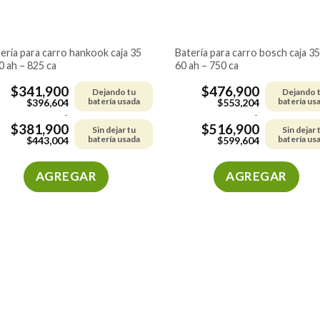
batería para carro bosch caja 35 –
0 ah – 825 ca
60 ah – 750 ca
$
341,900
$
476,900
Dejando tu
Dejando 
batería usada
batería us
$
396,604
$
553,204
-
-
$
381,900
$
516,900
Sin dejar tu
Sin dejar 
batería usada
batería us
$
443,004
$
599,604
AGREGAR
AGREGAR
Este
Este
producto
producto
tiene
tiene
múltiples
múltiples
variantes.
variantes.
Las
Las
opciones
opciones
se
se