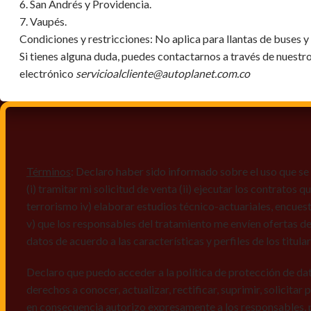
6. San Andrés y Providencia.
7. Vaupés.
Condiciones y restricciones:
No aplica para llantas de buses 
Si tienes alguna duda, puedes contactarnos a través de nuestr
electrónico
servicioalcliente@autoplanet.com.co
Términos
: Declaro haber sido informado sobre el uso que se 
(i) tramitar mi solicitud de venta (ii) ejecutar los contratos
terrorismo iv) elaborar estudios técnico-actuariales, encues
v) que los responsables del tratamiento me envíen ofertas de
datos de acuerdo a las características y perfiles de los titula
Declaro que puedo acceder a la política de protección de da
derechos a conocer, actualizar, rectificar, suprimir, solicitar
en consecuencia autorizo expresamente a los responsables, 