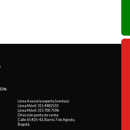
s
ÓN:
Línea Asesoría experta (ventas):
Línea Móvil:
311 4482533
Línea Móvil:
315 700 7596
Dirección punto de venta:
Calle 65 #25-43, Barrio 7 de Agosto,
Bogotá.