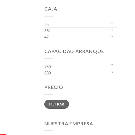
CAJA
(1)
35
(1)
35I
(1)
47
CAPACIDAD ARRANQUE
(2)
750
(1)
830
PRECIO
Precio
Precio
FILTRAR
mínimo
máximo
NUESTRA EMPRESA