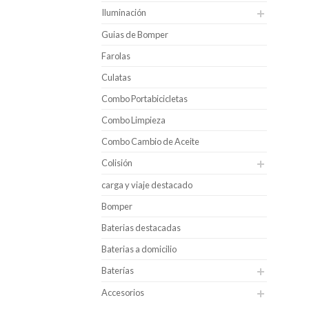
Iluminación
Guias de Bomper
Farolas
Culatas
Combo Portabicicletas
Combo Limpieza
Combo Cambio de Aceite
Colisión
carga y viaje destacado
Bomper
Baterias destacadas
Baterias a domicilio
Baterías
Accesorios