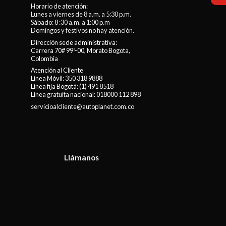
Horario de atención:
Lunes a viernes de 8 a.m. a 5:30 p.m.
Sábado: 8 :30 a.m. a 1:00 p.m
Domingos y festivos no hay atención.
Dirección sede administrativa:
Carrera 70# 99ª-00, Morato Bogota,
Colombia
Atención al Cliente
Línea Móvil:
350 318 9888
Línea fija Bogotá:
(1) 491 8518
Línea gratuita nacional:
018000 112 898
servicioalcliente@autoplanet.com.co
Llámanos