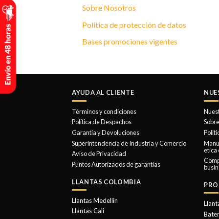
Sobre Nosotros
Politica de protección de datos
Bases promociones vigentes
AYUDA AL CLIENTE
NUE
Términos y condiciones
Nues
Política de Despachos
Sobre
Garantía y Devoluciones
Polit
Superintendencia de Industria y Comercio
Manua
etica
Aviso de Privacidad
Comp
Puntos Autorizados de garantias
busin
LLANTAS COLOMBIA
PRO
Llantas Medellin
Llant
Llantas Cali
Bater