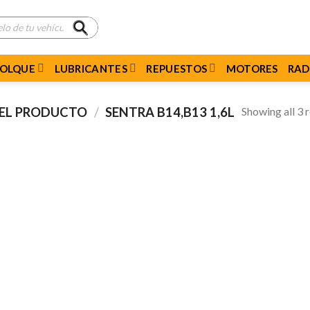
MOLQUE
LUBRICANTES
REPUESTOS
MOTORES
RAD
Showing all 3 r
DEL PRODUCTO
/
SENTRA B14,B13 1,6L