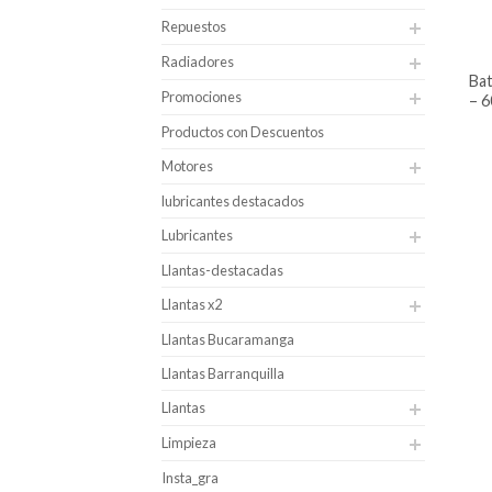
Repuestos
Radiadores
batería para carro hankook caja 35
Promociones
– 6
Productos con Descuentos
Motores
lubricantes destacados
Lubricantes
Llantas-destacadas
Llantas x2
Llantas Bucaramanga
Llantas Barranquilla
Llantas
Limpieza
Insta_gra