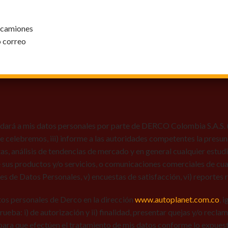
y camiones
o correo
dará a mis datos personales por parte de DERCO Colombia S.A.S. (Au
 que celebremos, iii) informe a las autoridades competentes la presun
tas, análisis de tendencias de mercado y en general cualquier estu
 sus productos y/o servicios, o comunicaciones comerciales de cual
res de Datos Personales, v) encuestas de satisfacción, vi) reportes r
tos personales de Derco en la dirección
www.autoplanet.com.co
, 
 prueba: i) de autorización y ii) finalidad, presentar quejas y/o recl
para que efectúen el tratamiento de mis datos conforme lo expues