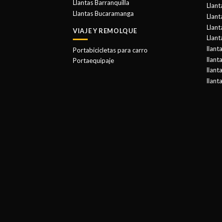
Llantas Barranquilla
Llant
Llantas Bucaramanga
Llan
Llant
VIAJE Y REMOLQUE
Llant
llant
Portabicicletas para carro
llant
Portaequipaje
llant
llant