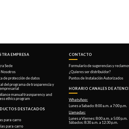
STRA EMPRESA
CONTACTO
tra Sede
Formulario de sugerencias y reclamo
 Nosotros
¿Quieres ser distribuidor?
ica de protección de datos
Puntos de Instalación Autorizados
l del programa de trasparencia y
 empresarial
HORARIO CANALES DE ATENCI
liance manual trasnparency and
ess ethics program
WhatsApp:
Lunes a Sabado: 8:00 a.m. a 7:00 p.m.
DUCTOS DESTACADOS
Llamadas:
Lunes a Viernes: 8:00 a.m. a 5:00 p.m.
as para carro
Sábados: 8:30 a.m. a 12:30 p.m.
ías para carro