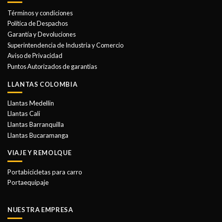
se
opciones
Términos y condiciones
pueden
se
elegir
Política de Despachos
pueden
en
Garantía y Devoluciones
elegir
la
Superintendencia de Industria y Comercio
en
página
Aviso de Privacidad
la
de
Puntos Autorizados de garantias
página
producto
de
LLANTAS COLOMBIA
producto
Llantas Medellin
Llantas Cali
Llantas Barranquilla
Llantas Bucaramanga
VIAJE Y REMOLQUE
Portabicicletas para carro
Portaequipaje
NUESTRA EMPRESA