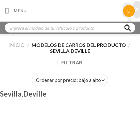
Skip
×
×
MENU
to
×
×
content
Búsqueda
de
productos
INICIO
/
MODELOS DE CARROS DEL PRODUCTO
/
SEVILLA,DEVILLE
FILTRAR
Sevilla,Deville