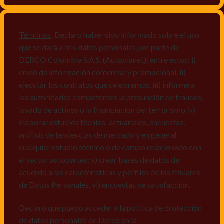
productos y/o servicios, o comunicaciones
comerciales de cualquier clase relacionadas con los
mismos, vi) crear bases de datos de acuerdo a las
Términos
: Declaro haber sido informado sobre el uso
características y perfiles de los titulares de Datos
que se dará a mis datos personales por parte de
Personales, v) encuestas de satisfacción, vi) reportes
DERCO Colombia S.A.S. (Autoplanet); entre estos: i)
recall.
envío de información comercial y promocional, ii)
ejecutar los contratos que celebremos, iii) informe a
Declaro que puedo acceder a la política de protección
las autoridades competentes la presunción de fraudes,
de datos personales de Derco en la
lavado de activos o la financiación del terrorismo iv)
dirección
www.autoplanet.com.co
, igualmente,
elaborar estudios técnico-actuariales, encuestas,
manifiesto que he sido informado sobre mis derechos
análisis de tendencias de mercado y en general
a conocer, actualizar, rectificar, suprimir, solicitar
cualquier estudio técnico o de campo relacionado con
prueba: i) de autorización y ii) finalidad, presentar
el sector autopartes; v) crear bases de datos de
quejas y/o reclamos en canales de
acuerdo a las características y perfiles de los titulares
atención:
servicioalcliente@derco.com.co
y en
de Datos Personales, vi) encuestas de satisfacción.
consecuencia autorizo expresamente a los
responsables, para que efectúen el tratamiento de mis
Declaro que puedo acceder a la política de protección
datos conforme lo expuesto.
de datos personales de Derco en la