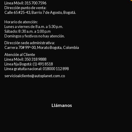
Línea Móvil:
315 700 7596
Dirección punto de venta:
Calle 65 #25-43, Barrio 7 de Agosto, Bogotá.
Horario de atención:
Lunes a viernes de 8 a.m. a 5:30 p.m.
Sábado: 8 :30 a.m. a 1:00 p.m
Domingos y festivos no hay atención.
Dirección sede administrativa:
Carrera 70# 99ª-00, Morato Bogota, Colombia
Atención al Cliente
Línea Móvil:
350 318 9888
Línea fija Bogotá:
(1) 491 8518
Línea gratuita nacional:
018000 112 898
servicioalcliente@autoplanet.com.co
Llámanos