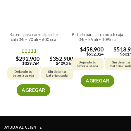
batería para carro alphaline
batería para carro bosch caja
caja 34i – 70 ah – 600 cca
34i – 85 ah – 1095 ca
$
458,900
$
518,
$
532,324
$
601,
$
292,900
$
352,900
Valorado en
-
Dejando tu
Sin dejar tu
5.00
de 5
$
339,764
$
409,364
batería usada
batería usad
-
Dejando tu
Sin dejar tu
batería usada
batería usada
AGREGAR
Este
AGREGAR
producto
Este
tiene
producto
múltiples
tiene
variantes.
múltiples
Las
variantes.
opciones
AYUDA AL CLIENTE
Las