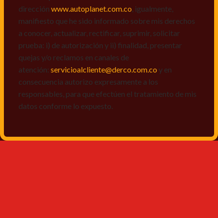
dirección
www.autoplanet.com.co
, igualmente,
manifiesto que he sido informado sobre mis derechos
a conocer, actualizar, rectificar, suprimir, solicitar
prueba: i) de autorización y ii) finalidad, presentar
quejas y/o reclamos en canales de
atención:
servicioalcliente@derco.com.co
y en
consecuencia autorizo expresamente a los
responsables, para que efectúen el tratamiento de mis
datos conforme lo expuesto.