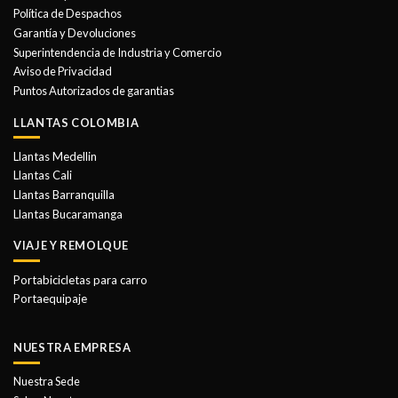
se
se
Política de Despachos
pueden
pueden
Garantía y Devoluciones
elegir
elegir
Superintendencia de Industria y Comercio
en
en
Aviso de Privacidad
la
la
Puntos Autorizados de garantias
página
página
de
de
LLANTAS COLOMBIA
producto
producto
Llantas Medellin
Llantas Cali
Llantas Barranquilla
Llantas Bucaramanga
VIAJE Y REMOLQUE
Portabicicletas para carro
Portaequipaje
NUESTRA EMPRESA
Nuestra Sede