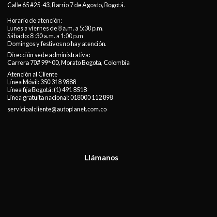
Calle 65 #25-43, Barrio 7 de Agosto, Bogotá.
Horario de atención:
Lunes a viernes de 8 a.m. a 5:30 p.m.
Sábado: 8 :30 a.m. a 1:00 p.m
Domingos y festivos no hay atención.
Dirección sede administrativa:
Carrera 70# 99ª-00, Morato Bogota, Colombia
Atención al Cliente
Línea Móvil:
350 318 9888
Línea fija Bogotá:
(1) 491 8518
Línea gratuita nacional:
018000 112 898
servicioalcliente@autoplanet.com.co
Llámanos