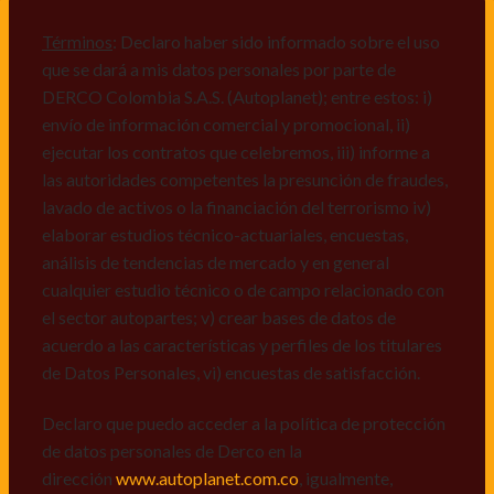
comerciales de cualquier clase relacionadas con los
mismos, vi) crear bases de datos de acuerdo a las
Términos
: Declaro haber sido informado sobre el uso
características y perfiles de los titulares de Datos
que se dará a mis datos personales por parte de
Personales, v) encuestas de satisfacción, vi) reportes
DERCO Colombia S.A.S. (Autoplanet); entre estos: i)
recall.
envío de información comercial y promocional, ii)
ejecutar los contratos que celebremos, iii) informe a
Declaro que puedo acceder a la política de protección
las autoridades competentes la presunción de fraudes,
de datos personales de Derco en la
lavado de activos o la financiación del terrorismo iv)
dirección
www.autoplanet.com.co
, igualmente,
elaborar estudios técnico-actuariales, encuestas,
manifiesto que he sido informado sobre mis derechos
análisis de tendencias de mercado y en general
a conocer, actualizar, rectificar, suprimir, solicitar
cualquier estudio técnico o de campo relacionado con
prueba: i) de autorización y ii) finalidad, presentar
el sector autopartes; v) crear bases de datos de
quejas y/o reclamos en canales de
acuerdo a las características y perfiles de los titulares
atención:
servicioalcliente@derco.com.co
y en
de Datos Personales, vi) encuestas de satisfacción.
consecuencia autorizo expresamente a los
responsables, para que efectúen el tratamiento de mis
Declaro que puedo acceder a la política de protección
datos conforme lo expuesto.
de datos personales de Derco en la
dirección
www.autoplanet.com.co
, igualmente,