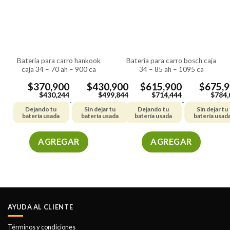
batería para carro hankook
batería para carro bosch caja
caja 34 – 70 ah – 900 ca
34 – 85 ah – 1095 ca
$
370,900
$
430,900
$
615,900
$
675,
$
430,244
$
499,844
$
714,444
$
784,
-
-
Dejando tu
Sin dejar tu
Dejando tu
Sin dejar tu
batería usada
batería usada
batería usada
batería usad
AGREGAR
AGREGAR
Este
Este
producto
producto
tiene
tiene
múltiples
múltiples
variantes.
variantes.
AYUDA AL CLIENTE
Las
Las
opciones
opciones
Términos y condiciones