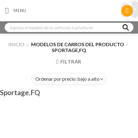
Skip
×
×
MENU
to
×
×
content
Búsqueda
de
productos
INICIO
/
MODELOS DE CARROS DEL PRODUCTO
/
SPORTAGE,FQ
FILTRAR
Sportage,FQ