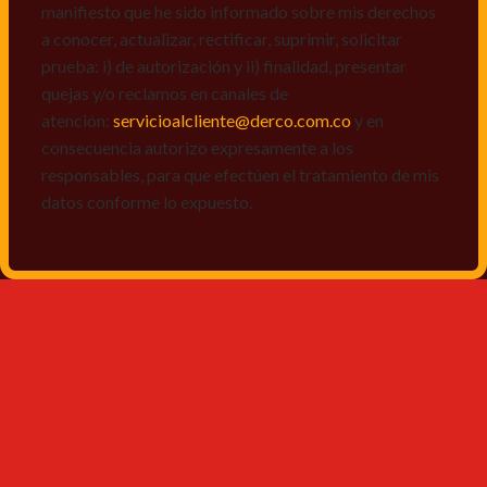
manifiesto que he sido informado sobre mis derechos
a conocer, actualizar, rectificar, suprimir, solicitar
prueba: i) de autorización y ii) finalidad, presentar
quejas y/o reclamos en canales de
atención:
servicioalcliente@derco.com.co
y en
consecuencia autorizo expresamente a los
responsables, para que efectúen el tratamiento de mis
datos conforme lo expuesto.