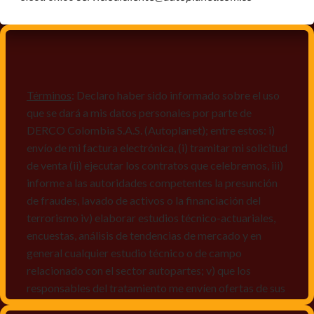
Términos
: Declaro haber sido informado sobre el uso
que se dará a mis datos personales por parte de
DERCO Colombia S.A.S. (Autoplanet); entre estos: i)
envío de mi factura electrónica, (i) tramitar mi solicitud
de venta (ii) ejecutar los contratos que celebremos, iii)
informe a las autoridades competentes la presunción
de fraudes, lavado de activos o la financiación del
terrorismo iv) elaborar estudios técnico-actuariales,
encuestas, análisis de tendencias de mercado y en
general cualquier estudio técnico o de campo
relacionado con el sector autopartes; v) que los
responsables del tratamiento me envíen ofertas de sus
productos y/o servicios, o comunicaciones