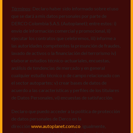
comerciales de cualquier clase relacionadas con los
mismos, vi) crear bases de datos de acuerdo a las
Términos
: Declaro haber sido informado sobre el uso
características y perfiles de los titulares de Datos
que se dará a mis datos personales por parte de
Personales, v) encuestas de satisfacción, vi) reportes
DERCO Colombia S.A.S. (Autoplanet); entre estos: i)
recall.
envío de información comercial y promocional, ii)
ejecutar los contratos que celebremos, iii) informe a
Declaro que puedo acceder a la política de protección
las autoridades competentes la presunción de fraudes,
de datos personales de Derco en la
lavado de activos o la financiación del terrorismo iv)
dirección
www.autoplanet.com.co
, igualmente,
elaborar estudios técnico-actuariales, encuestas,
manifiesto que he sido informado sobre mis derechos
análisis de tendencias de mercado y en general
a conocer, actualizar, rectificar, suprimir, solicitar
cualquier estudio técnico o de campo relacionado con
prueba: i) de autorización y ii) finalidad, presentar
el sector autopartes; v) crear bases de datos de
quejas y/o reclamos en canales de
acuerdo a las características y perfiles de los titulares
atención:
servicioalcliente@derco.com.co
y en
de Datos Personales, vi) encuestas de satisfacción.
consecuencia autorizo expresamente a los
responsables, para que efectúen el tratamiento de mis
Declaro que puedo acceder a la política de protección
datos conforme lo expuesto.
de datos personales de Derco en la
dirección
www.autoplanet.com.co
, igualmente,