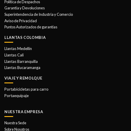
Política de Despachos
pueden
pueden
Garantía y Devoluciones
elegir
elegir
Superintendencia de Industria y Comercio
en
en
Aviso de Privacidad
la
la
Puntos Autorizados de garantias
página
página
de
de
LLANTAS COLOMBIA
producto
producto
Llantas Medellin
Llantas Cali
Llantas Barranquilla
Llantas Bucaramanga
VIAJE Y REMOLQUE
Portabicicletas para carro
Portaequipaje
NUESTRA EMPRESA
Nuestra Sede
Sobre Nosotros