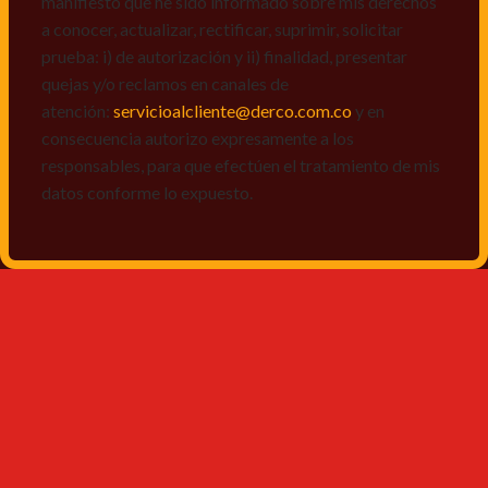
manifiesto que he sido informado sobre mis derechos
a conocer, actualizar, rectificar, suprimir, solicitar
prueba: i) de autorización y ii) finalidad, presentar
quejas y/o reclamos en canales de
atención:
servicioalcliente@derco.com.co
y en
consecuencia autorizo expresamente a los
responsables, para que efectúen el tratamiento de mis
datos conforme lo expuesto.