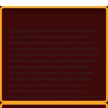
Términos
: Declaro haber sido informado sobre el uso
que se dará a mis datos personales por parte de
DERCO Colombia S.A.S. (Autoplanet); entre estos: i)
envío de mi factura electrónica, (i) tramitar mi solicitud
de venta (ii) ejecutar los contratos que celebremos, iii)
informe a las autoridades competentes la presunción
de fraudes, lavado de activos o la financiación del
terrorismo iv) elaborar estudios técnico-actuariales,
encuestas, análisis de tendencias de mercado y en
general cualquier estudio técnico o de campo
relacionado con el sector autopartes; v) que los
responsables del tratamiento me envíen ofertas de sus
productos y/o servicios, o comunicaciones