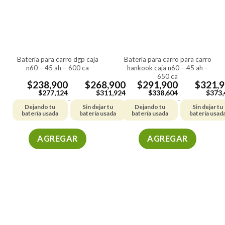
batería para carro dgp caja
batería para carro para carro
n60 – 45 ah – 600 ca
hankook caja n60 – 45 ah –
650 ca
$
238,900
$
268,900
$
291,900
$
321,
$
277,124
$
311,924
$
338,604
$
373,
-
-
Dejando tu
Sin dejar tu
Dejando tu
Sin dejar tu
batería usada
batería usada
batería usada
batería usad
AGREGAR
AGREGAR
Este
Este
producto
producto
tiene
tiene
múltiples
múltiples
variantes.
variantes.
Las
Las
opciones
opciones