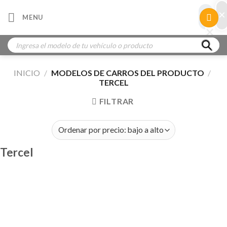
Skip
×
×
MENU
to
×
×
content
Búsqueda
de
productos
INICIO
/
MODELOS DE CARROS DEL PRODUCTO
/
TERCEL
FILTRAR
Tercel