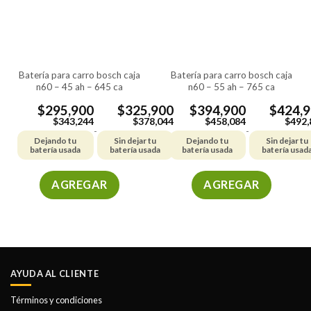
se
se
pueden
pueden
elegir
elegir
en
en
la
la
batería para carro bosch caja
batería para carro bosch caja
página
página
n60 – 45 ah – 645 ca
n60 – 55 ah – 765 ca
de
de
producto
producto
$
295,900
$
325,900
$
394,900
$
424,
$
343,244
$
378,044
$
458,084
$
492,
-
-
Dejando tu
Sin dejar tu
Dejando tu
Sin dejar tu
batería usada
batería usada
batería usada
batería usad
AGREGAR
AGREGAR
Este
Este
producto
producto
tiene
tiene
múltiples
múltiples
variantes.
variantes.
AYUDA AL CLIENTE
Las
Las
opciones
opciones
Términos y condiciones
se
se