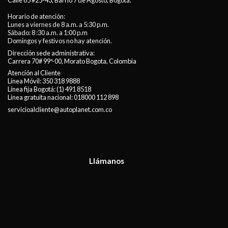
Calle 65 #25-43, Barrio 7 de Agosto, Bogotá.
Horario de atención:
Lunes a viernes de 8 a.m. a 5:30 p.m.
Sábado: 8 :30 a.m. a 1:00 p.m
Domingos y festivos no hay atención.
Dirección sede administrativa:
Carrera 70# 99ª-00, Morato Bogota, Colombia
Atención al Cliente
Línea Móvil:
350 318 9888
Línea fija Bogotá:
(1) 491 8518
Línea gratuita nacional:
018000 112 898
servicioalcliente@autoplanet.com.co
Llámanos