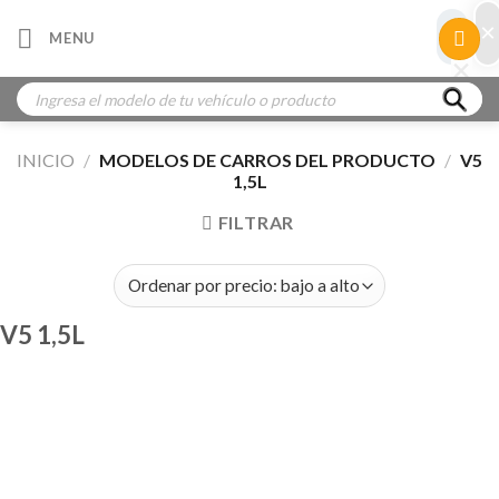
Skip
×
×
MENU
to
×
×
content
Búsqueda
de
productos
INICIO
/
MODELOS DE CARROS DEL PRODUCTO
/
V5
1,5L
FILTRAR
V5 1,5L