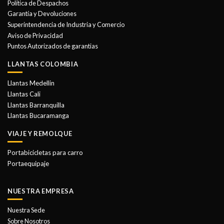
Política de Despachos
pueden
pueden
Garantía y Devoluciones
elegir
elegir
Superintendencia de Industria y Comercio
en
en
Aviso de Privacidad
la
la
Puntos Autorizados de garantias
página
página
de
de
LLANTAS COLOMBIA
producto
producto
Llantas Medellin
Llantas Cali
Llantas Barranquilla
Llantas Bucaramanga
VIAJE Y REMOLQUE
Portabicicletas para carro
Portaequipaje
NUESTRA EMPRESA
Nuestra Sede
Sobre Nosotros