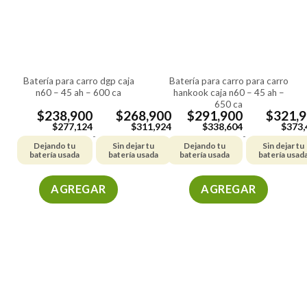
batería para carro dgp caja
batería para carro para carro
n60 – 45 ah – 600 ca
hankook caja n60 – 45 ah –
650 ca
$
238,900
$
268,900
$
291,900
$
321,
$
277,124
$
311,924
$
338,604
$
373,
-
-
Dejando tu
Sin dejar tu
Dejando tu
Sin dejar tu
batería usada
batería usada
batería usada
batería usad
AGREGAR
AGREGAR
Este
Este
producto
producto
tiene
tiene
múltiples
múltiples
variantes.
variantes.
Las
Las
opciones
opciones