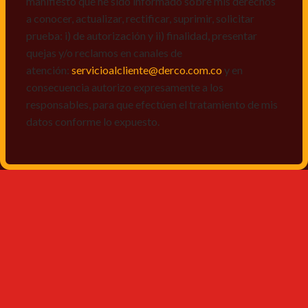
manifiesto que he sido informado sobre mis derechos
a conocer, actualizar, rectificar, suprimir, solicitar
prueba: i) de autorización y ii) finalidad, presentar
quejas y/o reclamos en canales de
atención:
servicioalcliente@derco.com.co
y en
consecuencia autorizo expresamente a los
responsables, para que efectúen el tratamiento de mis
datos conforme lo expuesto.