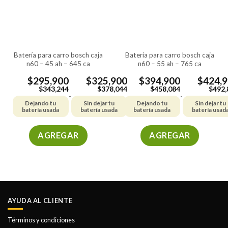
se
se
pueden
pueden
elegir
elegir
en
en
la
la
batería para carro bosch caja
batería para carro bosch caja
página
página
n60 – 45 ah – 645 ca
n60 – 55 ah – 765 ca
de
de
producto
producto
$
295,900
$
325,900
$
394,900
$
424,
$
343,244
$
378,044
$
458,084
$
492,
-
-
Dejando tu
Sin dejar tu
Dejando tu
Sin dejar tu
batería usada
batería usada
batería usada
batería usad
AGREGAR
AGREGAR
Este
Este
producto
producto
tiene
tiene
múltiples
múltiples
variantes.
variantes.
AYUDA AL CLIENTE
Las
Las
opciones
opciones
Términos y condiciones
se
se