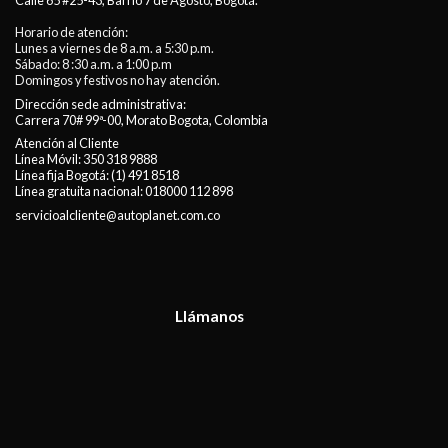
Calle 65 #25-43, Barrio 7 de Agosto, Bogotá.
Horario de atención:
Lunes a viernes de 8 a.m. a 5:30 p.m.
Sábado: 8 :30 a.m. a 1:00 p.m
Domingos y festivos no hay atención.
Dirección sede administrativa:
Carrera 70# 99ª-00, Morato Bogota, Colombia
Atención al Cliente
Línea Móvil:
350 318 9888
Línea fija Bogotá:
(1) 491 8518
Línea gratuita nacional:
018000 112 898
servicioalcliente@autoplanet.com.co
Llámanos