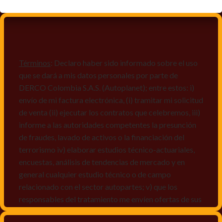
Términos
: Declaro haber sido informado sobre el uso
que se dará a mis datos personales por parte de
DERCO Colombia S.A.S. (Autoplanet); entre estos: i)
envío de mi factura electrónica, (i) tramitar mi solicitud
de venta (ii) ejecutar los contratos que celebremos, iii)
informe a las autoridades competentes la presunción
de fraudes, lavado de activos o la financiación del
terrorismo iv) elaborar estudios técnico-actuariales,
encuestas, análisis de tendencias de mercado y en
general cualquier estudio técnico o de campo
relacionado con el sector autopartes; v) que los
responsables del tratamiento me envíen ofertas de sus
productos y/o servicios, o comunicaciones