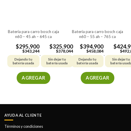
se
se
pueden
pueden
elegir
elegir
en
en
la
la
batería para carro bosch caja
batería para carro bosch caja
página
página
n60 – 45 ah – 645 ca
n60 – 55 ah – 765 ca
de
de
producto
producto
$
295,900
$
325,900
$
394,900
$
424,
$
343,244
$
378,044
$
458,084
$
492,
-
-
Dejando tu
Sin dejar tu
Dejando tu
Sin dejar tu
batería usada
batería usada
batería usada
batería usad
AGREGAR
AGREGAR
Este
Este
producto
producto
tiene
tiene
múltiples
múltiples
variantes.
variantes.
AYUDA AL CLIENTE
Las
Las
opciones
opciones
Términos y condiciones
se
se