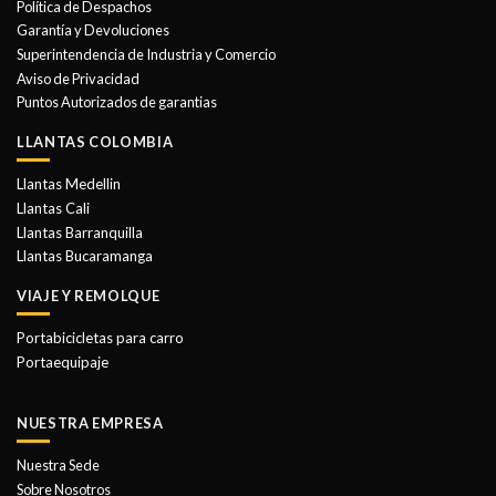
Política de Despachos
pueden
pueden
Garantía y Devoluciones
elegir
elegir
Superintendencia de Industria y Comercio
en
en
Aviso de Privacidad
la
la
Puntos Autorizados de garantias
página
página
de
de
LLANTAS COLOMBIA
producto
producto
Llantas Medellin
Llantas Cali
Llantas Barranquilla
Llantas Bucaramanga
VIAJE Y REMOLQUE
Portabicicletas para carro
Portaequipaje
NUESTRA EMPRESA
Nuestra Sede
Sobre Nosotros