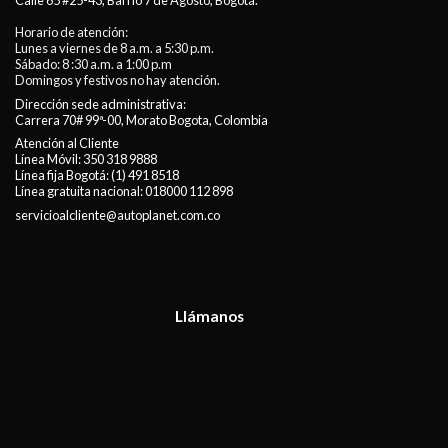
Calle 65 #25-43, Barrio 7 de Agosto, Bogotá.
Horario de atención:
Lunes a viernes de 8 a.m. a 5:30 p.m.
Sábado: 8 :30 a.m. a 1:00 p.m
Domingos y festivos no hay atención.
Dirección sede administrativa:
Carrera 70# 99ª-00, Morato Bogota, Colombia
Atención al Cliente
Línea Móvil:
350 318 9888
Línea fija Bogotá:
(1) 491 8518
Línea gratuita nacional:
018000 112 898
servicioalcliente@autoplanet.com.co
Llámanos