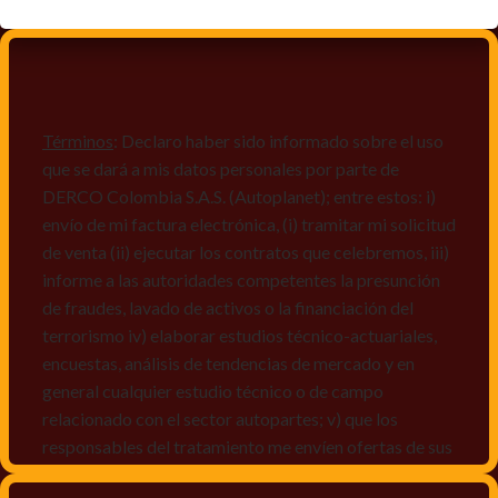
Términos
: Declaro haber sido informado sobre el uso
que se dará a mis datos personales por parte de
DERCO Colombia S.A.S. (Autoplanet); entre estos: i)
envío de mi factura electrónica, (i) tramitar mi solicitud
de venta (ii) ejecutar los contratos que celebremos, iii)
informe a las autoridades competentes la presunción
de fraudes, lavado de activos o la financiación del
terrorismo iv) elaborar estudios técnico-actuariales,
encuestas, análisis de tendencias de mercado y en
general cualquier estudio técnico o de campo
relacionado con el sector autopartes; v) que los
responsables del tratamiento me envíen ofertas de sus
productos y/o servicios, o comunicaciones