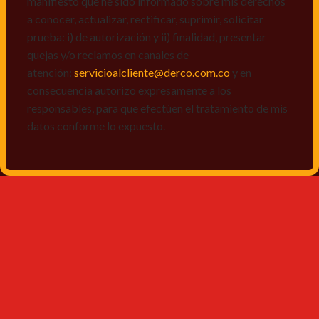
manifiesto que he sido informado sobre mis derechos
a conocer, actualizar, rectificar, suprimir, solicitar
prueba: i) de autorización y ii) finalidad, presentar
quejas y/o reclamos en canales de
atención:
servicioalcliente@derco.com.co
y en
consecuencia autorizo expresamente a los
responsables, para que efectúen el tratamiento de mis
datos conforme lo expuesto.