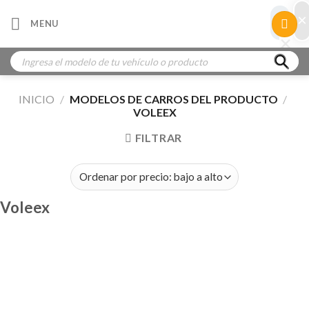
Skip
×
×
MENU
to
×
×
content
Búsqueda
de
productos
INICIO
/
MODELOS DE CARROS DEL PRODUCTO
/
VOLEEX
FILTRAR
Voleex