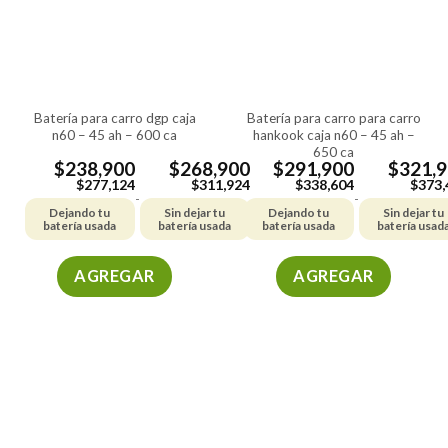
batería para carro dgp caja
batería para carro para carro
n60 – 45 ah – 600 ca
hankook caja n60 – 45 ah –
650 ca
$
238,900
$
268,900
$
291,900
$
321,
$
277,124
$
311,924
$
338,604
$
373,
-
-
Dejando tu
Sin dejar tu
Dejando tu
Sin dejar tu
batería usada
batería usada
batería usada
batería usad
AGREGAR
AGREGAR
Este
Este
producto
producto
tiene
tiene
múltiples
múltiples
variantes.
variantes.
Las
Las
opciones
opciones