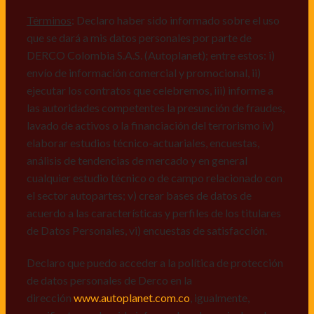
comerciales de cualquier clase relacionadas con los
mismos, vi) crear bases de datos de acuerdo a las
Términos
: Declaro haber sido informado sobre el uso
características y perfiles de los titulares de Datos
que se dará a mis datos personales por parte de
Personales, v) encuestas de satisfacción, vi) reportes
DERCO Colombia S.A.S. (Autoplanet); entre estos: i)
recall.
envío de información comercial y promocional, ii)
ejecutar los contratos que celebremos, iii) informe a
Declaro que puedo acceder a la política de protección
las autoridades competentes la presunción de fraudes,
de datos personales de Derco en la
lavado de activos o la financiación del terrorismo iv)
dirección
www.autoplanet.com.co
, igualmente,
elaborar estudios técnico-actuariales, encuestas,
manifiesto que he sido informado sobre mis derechos
análisis de tendencias de mercado y en general
a conocer, actualizar, rectificar, suprimir, solicitar
cualquier estudio técnico o de campo relacionado con
prueba: i) de autorización y ii) finalidad, presentar
el sector autopartes; v) crear bases de datos de
quejas y/o reclamos en canales de
acuerdo a las características y perfiles de los titulares
atención:
servicioalcliente@derco.com.co
y en
de Datos Personales, vi) encuestas de satisfacción.
consecuencia autorizo expresamente a los
responsables, para que efectúen el tratamiento de mis
Declaro que puedo acceder a la política de protección
datos conforme lo expuesto.
de datos personales de Derco en la
dirección
www.autoplanet.com.co
, igualmente,