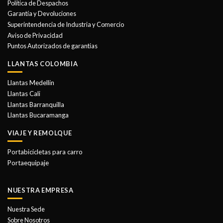
Política de Despachos
pueden
pueden
Garantía y Devoluciones
elegir
elegir
Superintendencia de Industria y Comercio
en
en
Aviso de Privacidad
la
la
Puntos Autorizados de garantias
página
página
de
de
LLANTAS COLOMBIA
producto
producto
Llantas Medellin
Llantas Cali
Llantas Barranquilla
Llantas Bucaramanga
VIAJE Y REMOLQUE
Portabicicletas para carro
Portaequipaje
NUESTRA EMPRESA
Nuestra Sede
Sobre Nosotros