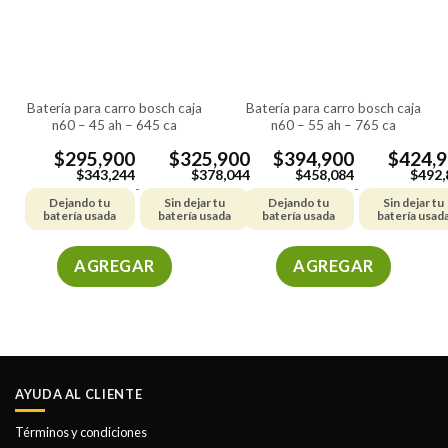
se
se
pueden
pueden
elegir
elegir
en
en
la
la
batería para carro bosch caja
batería para carro bosch caja
página
página
n60 – 45 ah – 645 ca
n60 – 55 ah – 765 ca
de
de
producto
producto
$
295,900
$
325,900
$
394,900
$
424,
$
343,244
$
378,044
$
458,084
$
492,
-
-
Dejando tu
Sin dejar tu
Dejando tu
Sin dejar tu
batería usada
batería usada
batería usada
batería usad
AGREGAR
AGREGAR
Este
Este
producto
producto
tiene
tiene
múltiples
múltiples
variantes.
variantes.
AYUDA AL CLIENTE
Las
Las
opciones
opciones
Términos y condiciones
se
se