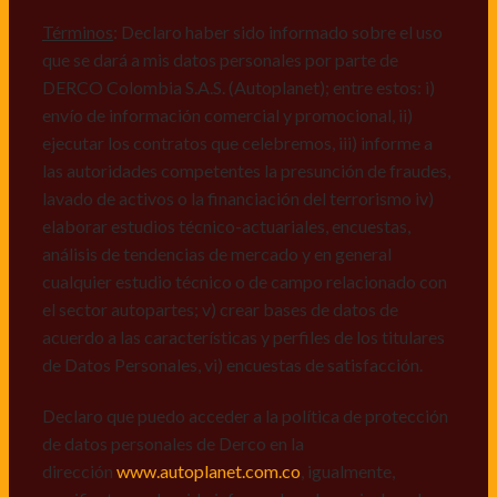
comerciales de cualquier clase relacionadas con los
mismos, vi) crear bases de datos de acuerdo a las
Términos
: Declaro haber sido informado sobre el uso
características y perfiles de los titulares de Datos
que se dará a mis datos personales por parte de
Personales, v) encuestas de satisfacción, vi) reportes
DERCO Colombia S.A.S. (Autoplanet); entre estos: i)
recall.
envío de información comercial y promocional, ii)
ejecutar los contratos que celebremos, iii) informe a
Declaro que puedo acceder a la política de protección
las autoridades competentes la presunción de fraudes,
de datos personales de Derco en la
lavado de activos o la financiación del terrorismo iv)
dirección
www.autoplanet.com.co
, igualmente,
elaborar estudios técnico-actuariales, encuestas,
manifiesto que he sido informado sobre mis derechos
análisis de tendencias de mercado y en general
a conocer, actualizar, rectificar, suprimir, solicitar
cualquier estudio técnico o de campo relacionado con
prueba: i) de autorización y ii) finalidad, presentar
el sector autopartes; v) crear bases de datos de
quejas y/o reclamos en canales de
acuerdo a las características y perfiles de los titulares
atención:
servicioalcliente@derco.com.co
y en
de Datos Personales, vi) encuestas de satisfacción.
consecuencia autorizo expresamente a los
responsables, para que efectúen el tratamiento de mis
Declaro que puedo acceder a la política de protección
datos conforme lo expuesto.
de datos personales de Derco en la
dirección
www.autoplanet.com.co
, igualmente,