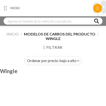
Skip
×
×
MENU
to
×
×
content
Búsqueda
de
productos
INICIO
/
MODELOS DE CARROS DEL PRODUCTO
/
WINGLE
FILTRAR
Wingle