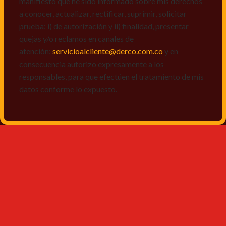
manifiesto que he sido informado sobre mis derechos
a conocer, actualizar, rectificar, suprimir, solicitar
prueba: i) de autorización y ii) finalidad, presentar
quejas y/o reclamos en canales de
atención:
servicioalcliente@derco.com.co
y en
consecuencia autorizo expresamente a los
responsables, para que efectúen el tratamiento de mis
datos conforme lo expuesto.