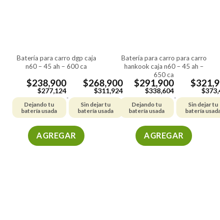
batería para carro dgp caja
batería para carro para carro
n60 – 45 ah – 600 ca
hankook caja n60 – 45 ah –
650 ca
$
238,900
$
268,900
$
291,900
$
321,
$
277,124
$
311,924
$
338,604
$
373,
-
-
Dejando tu
Sin dejar tu
Dejando tu
Sin dejar tu
batería usada
batería usada
batería usada
batería usad
AGREGAR
AGREGAR
Este
Este
producto
producto
tiene
tiene
múltiples
múltiples
variantes.
variantes.
Las
Las
opciones
opciones