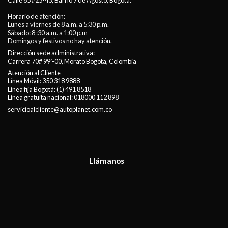
Calle 65 #25-43, Barrio 7 de Agosto, Bogotá.
Horario de atención:
Lunes a viernes de 8 a.m. a 5:30 p.m.
Sábado: 8 :30 a.m. a 1:00 p.m
Domingos y festivos no hay atención.
Dirección sede administrativa:
Carrera 70# 99ª-00, Morato Bogota, Colombia
Atención al Cliente
Línea Móvil:
350 318 9888
Línea fija Bogotá:
(1) 491 8518
Línea gratuita nacional:
018000 112 898
servicioalcliente@autoplanet.com.co
Llámanos