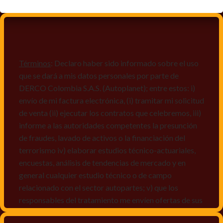
Términos
: Declaro haber sido informado sobre el uso
que se dará a mis datos personales por parte de
DERCO Colombia S.A.S. (Autoplanet); entre estos: i)
envío de mi factura electrónica, (i) tramitar mi solicitud
de venta (ii) ejecutar los contratos que celebremos, iii)
informe a las autoridades competentes la presunción
de fraudes, lavado de activos o la financiación del
terrorismo iv) elaborar estudios técnico-actuariales,
encuestas, análisis de tendencias de mercado y en
general cualquier estudio técnico o de campo
relacionado con el sector autopartes; v) que los
responsables del tratamiento me envíen ofertas de sus
productos y/o servicios, o comunicaciones