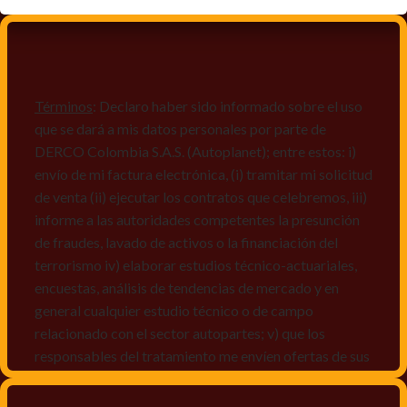
Términos
: Declaro haber sido informado sobre el uso
que se dará a mis datos personales por parte de
DERCO Colombia S.A.S. (Autoplanet); entre estos: i)
envío de mi factura electrónica, (i) tramitar mi solicitud
de venta (ii) ejecutar los contratos que celebremos, iii)
informe a las autoridades competentes la presunción
de fraudes, lavado de activos o la financiación del
terrorismo iv) elaborar estudios técnico-actuariales,
encuestas, análisis de tendencias de mercado y en
general cualquier estudio técnico o de campo
relacionado con el sector autopartes; v) que los
responsables del tratamiento me envíen ofertas de sus
productos y/o servicios, o comunicaciones
comerciales de cualquier clase relacionadas con los