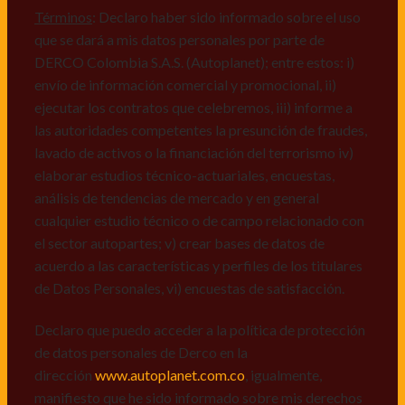
mismos, vi) crear bases de datos de acuerdo a las
Términos
: Declaro haber sido informado sobre el uso
características y perfiles de los titulares de Datos
que se dará a mis datos personales por parte de
Personales, v) encuestas de satisfacción, vi) reportes
DERCO Colombia S.A.S. (Autoplanet); entre estos: i)
recall.
envío de información comercial y promocional, ii)
ejecutar los contratos que celebremos, iii) informe a
Declaro que puedo acceder a la política de protección
las autoridades competentes la presunción de fraudes,
de datos personales de Derco en la
lavado de activos o la financiación del terrorismo iv)
dirección
www.autoplanet.com.co
, igualmente,
elaborar estudios técnico-actuariales, encuestas,
manifiesto que he sido informado sobre mis derechos
análisis de tendencias de mercado y en general
a conocer, actualizar, rectificar, suprimir, solicitar
cualquier estudio técnico o de campo relacionado con
prueba: i) de autorización y ii) finalidad, presentar
el sector autopartes; v) crear bases de datos de
quejas y/o reclamos en canales de
acuerdo a las características y perfiles de los titulares
atención:
servicioalcliente@derco.com.co
y en
de Datos Personales, vi) encuestas de satisfacción.
consecuencia autorizo expresamente a los
responsables, para que efectúen el tratamiento de mis
Declaro que puedo acceder a la política de protección
datos conforme lo expuesto.
de datos personales de Derco en la
dirección
www.autoplanet.com.co
, igualmente,
manifiesto que he sido informado sobre mis derechos