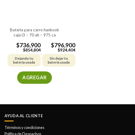
batería para carro hankook
caja l3 – 70 ah – 975 ca
$
736,900
$
796,900
$
854,804
$
924,404
-
Dejando tu
Sin dejar tu
batería usada
batería usada
AGREGAR
Este
producto
tiene
múltiples
variantes.
AYUDA AL CLIENTE
Las
opciones
Términos y condiciones
se
Política de Despachos