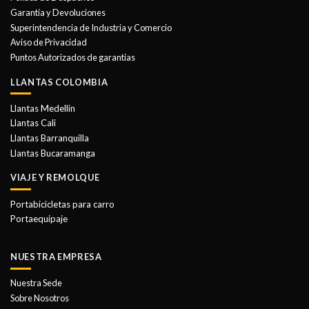
pueden
Garantía y Devoluciones
elegir
Superintendencia de Industria y Comercio
en
Aviso de Privacidad
la
Puntos Autorizados de garantias
página
de
LLANTAS COLOMBIA
producto
Llantas Medellin
Llantas Cali
Llantas Barranquilla
Llantas Bucaramanga
VIAJE Y REMOLQUE
Portabicicletas para carro
Portaequipaje
NUESTRA EMPRESA
Nuestra Sede
Sobre Nosotros