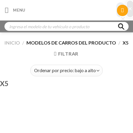
Skip
×
×
MENU
to
×
×
content
Búsqueda
de
productos
INICIO
/
MODELOS DE CARROS DEL PRODUCTO
/
X5
FILTRAR
X5