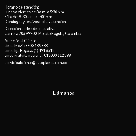
Horario de atención:
Lunes a viernes de 8 a.m. a 5:30 p.m.
Sábado: 8 :30 a.m. a 1:00 p.m
Domingos y festivos no hay atención.
Dirección sede administrativa:
Carrera 70# 99ª-00, Morato Bogota, Colombia
Atención al Cliente
Línea Móvil:
350 318 9888
Línea fija Bogotá:
(1) 491 8518
Línea gratuita nacional:
018000 112 898
servicioalcliente@autoplanet.com.co
Llámanos