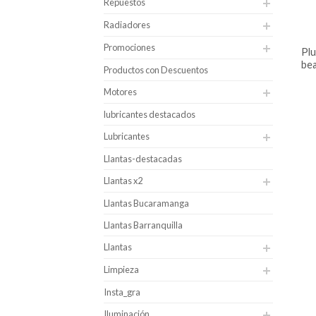
Repuestos
Radiadores
Promociones
plumilla para carro x 1 un
bea
Productos con Descuentos
Motores
lubricantes destacados
Lubricantes
Llantas-destacadas
Llantas x2
Llantas Bucaramanga
Llantas Barranquilla
Llantas
Limpieza
Insta_gra
Iluminación