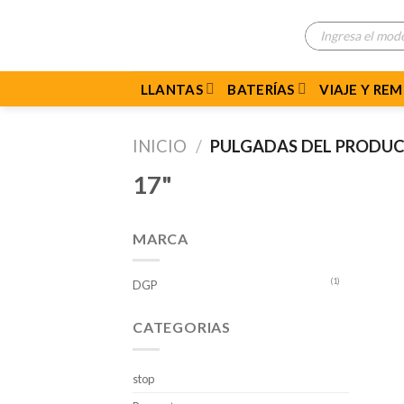
Skip
Búsqueda
to
de
productos
content
LLANTAS
BATERÍAS
VIAJE Y RE
INICIO
/
PULGADAS DEL PRODU
17"
MARCA
(1)
DGP
CATEGORIAS
stop