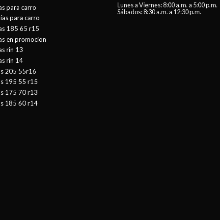
Lunes a Viernes: 8:00 a.m. a 5:00 p.m.
as para carro
Sábados: 8:30 a.m. a 12:30 p.m.
ías para carro
as 185 65 r15
tas en promocion
as rin 13
as rin 14
as 205 55r16
as 195 55 r15
as 175 70 r13
as 185 60 r14