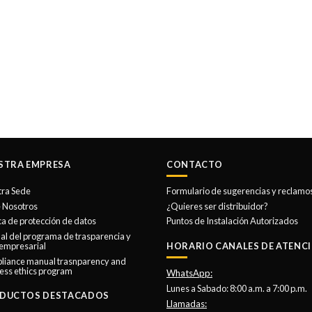
STRA EMPRESA
CONTACTO
tra Sede
Formulario de sugerencias y reclamo
 Nosotros
¿Quieres ser distribuidor?
ica de protección de datos
Puntos de Instalación Autorizados
l del programa de trasparencia y
 empresarial
HORARIO CANALES DE ATENCI
liance manual trasnparency and
ess ethics program
WhatsApp:
Lunes a Sabado: 8:00 a.m. a 7:00 p.m.
DUCTOS DESTACADOS
Llamadas: