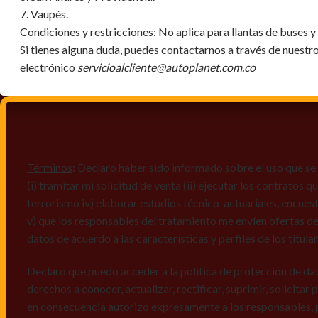
7. Vaupés.
Condiciones y restricciones:
No aplica para llantas de buses 
Si tienes alguna duda, puedes contactarnos a través de nuestr
electrónico
servicioalcliente@autoplanet.com.co
Términos
: Declaro haber sido informado sobre el uso que se 
(i) tramitar mi solicitud de venta (ii) ejecutar los contratos
terrorismo iv) elaborar estudios técnico-actuariales, encues
v) que los responsables del tratamiento me envíen ofertas de
datos de acuerdo a las características y perfiles de los titula
Declaro que puedo acceder a la política de protección de da
derechos a conocer, actualizar, rectificar, suprimir, solicitar
en consecuencia autorizo expresamente a los responsables, 