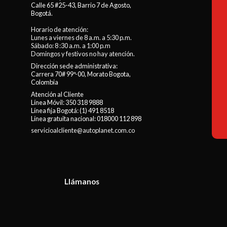
Calle 65 #25-43, Barrio 7 de Agosto,
Bogotá.
Horario de atención:
Lunes a viernes de 8 a.m. a 5:30 p.m.
Sábado: 8 :30 a.m. a 1:00 p.m
Domingos y festivos no hay atención.
Dirección sede administrativa:
Carrera 70# 99ª-00, Morato Bogota,
Colombia
Atención al Cliente
Línea Móvil:
350 318 9888
Línea fija Bogotá:
(1) 491 8518
Línea gratuita nacional:
018000 112 898
servicioalcliente@autoplanet.com.co
Llámanos