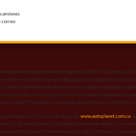
y camiones
o correo
dará a mis datos personales por parte de DERCO Colombia S.A.S. (Au
 que celebremos, iii) informe a las autoridades competentes la presun
tas, análisis de tendencias de mercado y en general cualquier estu
 sus productos y/o servicios, o comunicaciones comerciales de cual
res de Datos Personales, v) encuestas de satisfacción, vi) reportes r
tos personales de Derco en la dirección
www.autoplanet.com.co
, 
 prueba: i) de autorización y ii) finalidad, presentar quejas y/o recl
para que efectúen el tratamiento de mis datos conforme lo expues