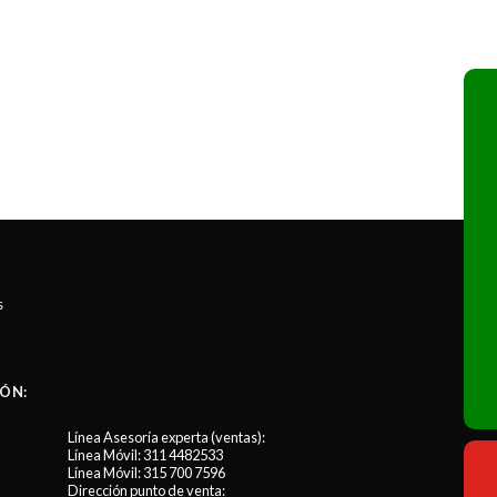
s
ÓN:
Línea Asesoría experta (ventas):
Línea Móvil:
311 4482533
Línea Móvil:
315 700 7596
Dirección punto de venta: