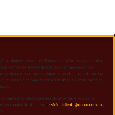
toplanet); entre estos: i) envío de mi factura electrónica,
ción de fraudes, lavado de activos o la financiación del
dio técnico o de campo relacionado con el sector autopartes;
quier clase relacionadas con los mismos, vi) crear bases de
ecall.
igualmente, manifiesto que he sido informado sobre mis
amos en canales de atención:
servicioalcliente@derco.com.co
y
to.