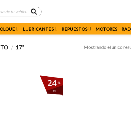
MOLQUE
LUBRICANTES
REPUESTOS
MOTORES
RAD
Mostrando el único res
CTO
/
17"
24
%
OFF