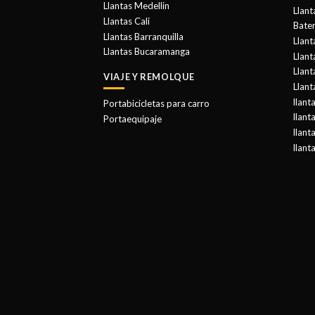
Llantas Medellin
Llant
Llantas Cali
Bater
Llantas Barranquilla
Llant
Llantas Bucaramanga
Llan
Llant
VIAJE Y REMOLQUE
Llant
llant
Portabicicletas para carro
llant
Portaequipaje
llant
llant