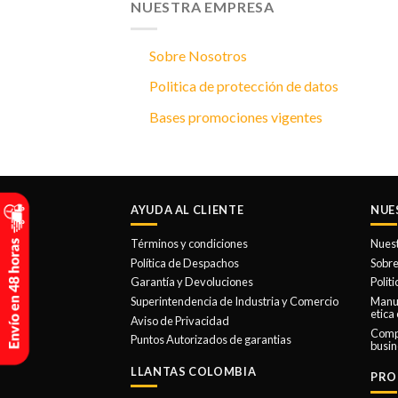
NUESTRA EMPRESA
Sobre Nosotros
Politica de protección de datos
Bases promociones vigentes
AYUDA AL CLIENTE
NUE
Términos y condiciones
Nues
Política de Despachos
Sobre
Garantía y Devoluciones
Polit
Superintendencia de Industria y Comercio
Manua
etica
Aviso de Privacidad
Comp
Puntos Autorizados de garantias
busin
LLANTAS COLOMBIA
PRO